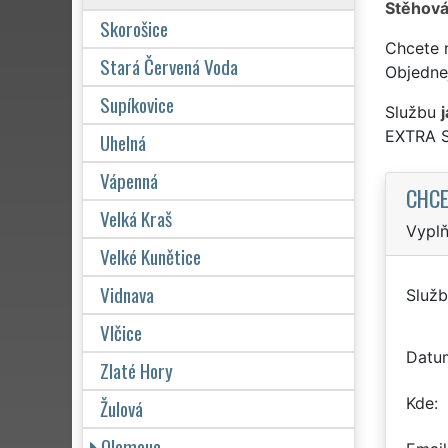
Stěhová
Skorošice
Chcete 
Stará Červená Voda
Objedne
Supíkovice
Službu
j
EXTRA 
Uhelná
Vápenná
CHCE
Velká Kraš
Vyplň
Velké Kunětice
Vidnava
Služb
Vlčice
Datu
Zlaté Hory
Kde
Žulová
Olomouc