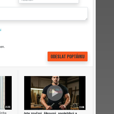
i
en.
ízíte
Jste zručný, šikovný, spolehlivý a