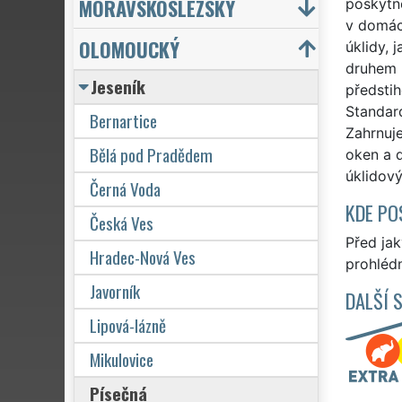
MORAVSKOSLEZSKÝ
poskytne
v domácn
OLOMOUCKÝ
úklidy, 
druhem ú
Jeseník
předstih
Standard
Bernartice
Zahrnuje
Bělá pod Pradědem
oken a d
úklidov
Černá Voda
KDE PO
Česká Ves
Před ja
Hradec-Nová Ves
prohlédn
Javorník
DALŠÍ 
Lipová-lázně
Mikulovice
Písečná