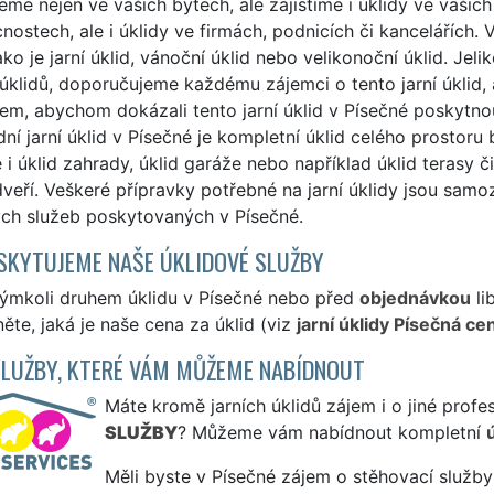
me nejen ve vašich bytech, ale zajistíme i úklidy ve vašic
ostech, ale i úklidy ve firmách, podnicích či kancelářích
jako je jarní úklid, vánoční úklid nebo velikonoční úklid. Je
klidů, doporučujeme každému zájemci o tento jarní úklid,
em, abychom dokázali tento jarní úklid v Písečné poskytnou
ní jarní úklid v Písečné je kompletní úklid celého prostoru
 i úklid zahrady, úklid garáže nebo například úklid terasy 
veří. Veškeré přípravky potřebné na jarní úklidy jsou sam
ých služeb poskytovaných v Písečné.
SKYTUJEME NAŠE ÚKLIDOVÉ SLUŽBY
kýmkoli druhem úklidu v Písečné nebo před
objednávkou
li
ěte, jaká je naše cena za úklid (viz
jarní úklidy Písečná ce
SLUŽBY, KTERÉ VÁM MŮŽEME NABÍDNOUT
Máte kromě jarních úklidů zájem i o jiné profe
SLUŽBY
? Můžeme vám nabídnout kompletní
Měli byste v Písečné zájem o stěhovací služby