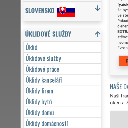
fyzic
SLOVENSKO
že bys
ve stě
Pokud 
člene
ÚKLIDOVÉ SLUŽBY
EXTR
stěhov
neome
Úklid
Evrops
Úklidové služby
Úklidové práce
Úklidy kanceláří
NAŠE D
Úklidy firem
Naši fra
Úklidy bytů
oken a ž
Úklidy domů
Úklidy domácností