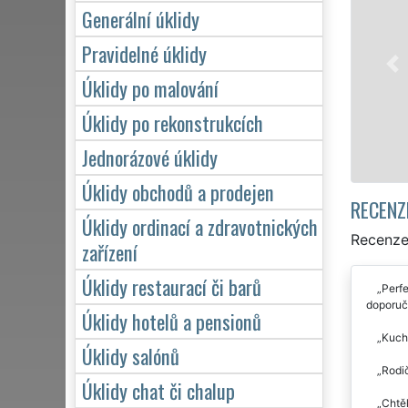
Generální úklidy
Pravidelné úklidy
Úklidy po malování
Úklidy po rekonstrukcích
Jednorázové úklidy
Úklidy obchodů a prodejen
RECENZ
Úklidy ordinací a zdravotnických
Recenze 
zařízení
Úklidy restaurací či barů
Perfe
doporuču
Úklidy hotelů a pensionů
Kuchy
Úklidy salónů
Rodič
Úklidy chat či chalup
Chtěl