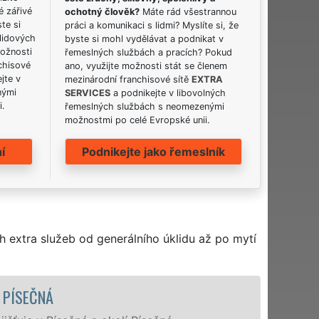
é zářivé
ochotný člověk?
Máte rád všestrannou
ste si
práci a komunikaci s lidmi? Myslíte si, že
lidových
byste si mohl vydělávat a podnikat v
možnosti
řemeslných službách a pracích? Pokud
chisové
ano, využijte možnosti stát se členem
jte v
mezinárodní franchisové sítě
EXTRA
nými
SERVICES
a podnikejte v libovolných
i.
řemeslných službách s neomezenými
možnostmi po celé Evropské unii.
í
Podnikejte jako řemeslník
h extra služeb od generálního úklidu až po mytí
Á