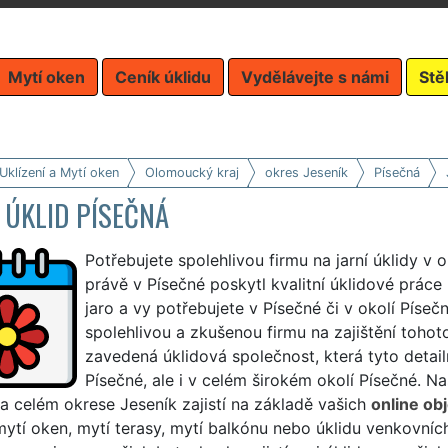
Mytí oken
Ceník úklidu
Vydělávejte s námi
Stě
Uklízení a Mytí oken
Olomoucký kraj
okres Jeseník
Písečná
 ÚKLID PÍSEČNÁ
Potřebujete spolehlivou firmu na jarní úklidy v
právě v Písečné poskytl kvalitní úklidové práce
jaro a vy potřebujete v Písečné či v okolí Píseč
spolehlivou a zkušenou firmu na zajištění tohot
zavedená úklidová společnost, která tyto detailn
Písečné, ale i v celém širokém okolí Písečné. N
a celém okrese Jeseník zajistí na základě vašich
online ob
ytí oken, mytí terasy, mytí balkónu nebo úklidu venkovních