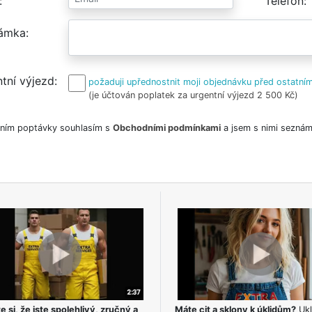
Telefon
ámka
tní výjezd
požaduji upřednostnit moji objednávku před ostatním
(je účtován poplatek za urgentní výjezd 2 500 Kč)
ním poptávky souhlasím s
Obchodními podmínkami
a jsem s nimi seznám
e si, že jste spolehlivý, zručný a
Máte cit a sklony k úklidům?
Ukl