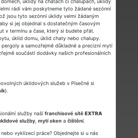
h domech, úklidy na chatách či chalupách, úklidy
. Velmi rádi vám poskytneme tyto žádané sezónní
likož jsou tyto sezónní úklidy velmi žádaným
 aby si jej objednal s dostatečným časovým
t v termínu a čase, který si budete přát.
 bytu, úklid domu, úklid chaty nebo chalupy.
či pergoly a samozřejmě důkladné a precizní mytí
ozřejmě součástí dodávky našich profesionálních
bovolných úklidových služeb v Písečné si
ník
).
sionální služby naší
franchisové sítě
EXTRA
úklidové služby
,
mytí oken
a
čištění
.
 nebo vyklízecí práce? Objednejte si u nás