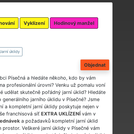
hování
Vyklízení
Hodinový manžel
Jarní úklidy
Objednat
 obci Písečná a hledáte někoho, kdo by vám
 na profesionální úrovni? Venku už pomalu voní
né udělat skutečně pořádný jarní úklid? Hledáte
o generálního jarního úklidu v Písečné? Jsme
í a kompletní jarní úklidy poskytuje nejen v
aše franchisová síť
EXTRA UKLÍZENÍ
vám v
jednávek
a požadavků kompletní jarní úklid
 prostor. Veškeré jarní úklidy v Písečné vám