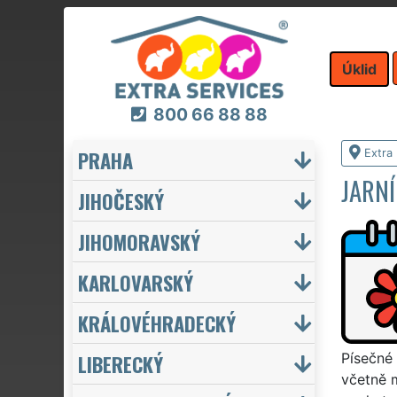
Úklid
800 66 88 88
PRAHA
Extra 
JARNÍ
JIHOČESKÝ
JIHOMORAVSKÝ
KARLOVARSKÝ
KRÁLOVÉHRADECKÝ
LIBERECKÝ
Písečné 
včetně m