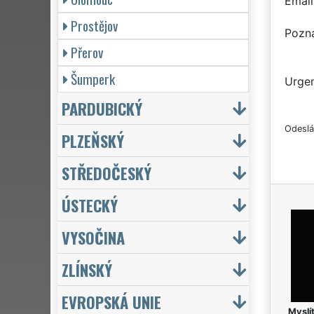
Email
Prostějov
Pozn
Přerov
Šumperk
Urgen
PARDUBICKÝ
Odeslá
PLZEŇSKÝ
STŘEDOČESKÝ
ÚSTECKÝ
VYSOČINA
ZLÍNSKÝ
EVROPSKÁ UNIE
Myslít