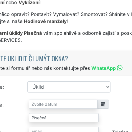
ní
nebo
Vyklízení
!
něco opravit? Postavit? Vymalovat? Smontovat? Sháníte v 
jte si naše
Hodinové manžely
!
arní úklidy Písečná
vám spolehlivě a odborně zajistí a posk
SERVICES.
TE UKLIDIT ČI UMÝT OKNA?
te si formulář nebo nás kontaktujte přes
WhatsApp
a
m