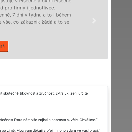
Písečné a okolí Písečné
rmy i jednotlivce.
ní v týdnu a to i během
o zákazník žádá a to se
t skutečně šikovnost a zručnost. Extra uklízení určitě
olečnost Extra nám vše zajistila naprosto skvěle. Chválíme.
 po zimě. Moc vám děkuji a přeji mnoho zdaru ve vaší práci.