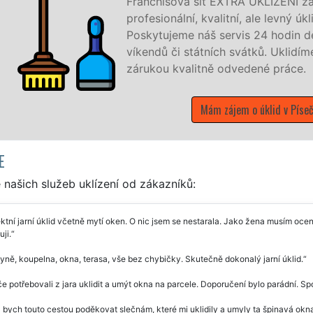
Franchisová síť EXTRA UKLÍZENÍ zajišťuje v 
profesionální, kvalitní, ale levný úklid pro fi
Poskytujeme náš servis 24 hodin denně, 7 d
víkendů či státních svátků. Uklidíme vše, c
zárukou kvalitně odvedené práce.
Mám zájem o úklid v Písečné
E
našich služeb uklízení od zákazníků:
ktní jarní úklid včetně mytí oken. O nic jsem se nestarala. Jako žena musím oceni
ji.
ně, koupelna, okna, terasa, vše bez chybičky. Skutečně dokonalý jarní úklid.
e potřebovali z jara uklidit a umýt okna na parcele. Doporučení bylo parádní. Sp
 bych touto cestou poděkovat slečnám, které mi uklidily a umyly ta špinavá okna