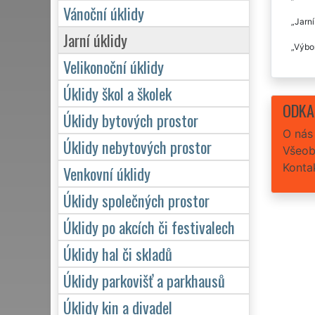
Vánoční úklidy
Jarní
Jarní úklidy
Výbor
Velikonoční úklidy
Úklidy škol a školek
ODKA
Úklidy bytových prostor
O nás
Úklidy nebytových prostor
Všeob
Konta
Venkovní úklidy
Úklidy společných prostor
Úklidy po akcích či festivalech
Úklidy hal či skladů
Úklidy parkovišť a parkhausů
Úklidy kin a divadel