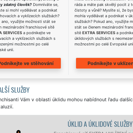
ky zdatný člověk?
Domníváte se,
ráda a máte pak skvělý pocit z t
te si mohl vydělávat a podnikat
čistoty a vůně? Myslíte si, že by
hovacích a vyklízecích službách?
mohla vydělávat a podnikat v úk
ano, využijte možnosti stát se
službách? Pokud ano, využijte 
m mezinárodní franchisové sítě
stát se členem mezinárodní fran
A SERVICES
a podnikejte ve
sítě
EXTRA SERVICES
a podnike
acích a vyklízecích službách s
úklidových službách s neomeze
zenými možnostmi po celé
možnostmi po celé Evropské uni
ké unii.
Podnikejte ve stěhování
Podnikejte v uklízen
ALŠÍ SLUŽBY
nchisanti Vám v oblasti úklidu mohou nabídnout řadu dalšíc
aluzií.
ÚKLID A ÚKLIDOVÉ SLUŽBY PÍSEČN