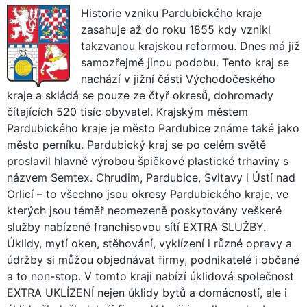
Historie vzniku Pardubického kraje
zasahuje až do roku 1855 kdy vznikl
takzvanou krajskou reformou. Dnes má již
samozřejmě jinou podobu. Tento kraj se
nachází v jižní části Východočeského
kraje a skládá se pouze ze čtyř okresů, dohromady
čítajících 520 tisíc obyvatel. Krajským městem
Pardubického kraje je město Pardubice známe také jako
město perníku. Pardubický kraj se po celém světě
proslavil hlavně výrobou špičkové plastické trhaviny s
názvem Semtex. Chrudim, Pardubice, Svitavy i Ústí nad
Orlicí – to všechno jsou okresy Pardubického kraje, ve
kterých jsou téměř neomezeně poskytovány veškeré
služby nabízené franchisovou sítí EXTRA SLUŽBY.
Úklidy, mytí oken, stěhování, vyklízení i různé opravy a
údržby si můžou objednávat firmy, podnikatelé i občané
a to non-stop. V tomto kraji nabízí úklidová společnost
EXTRA UKLÍZENÍ nejen úklidy bytů a domácností, ale i