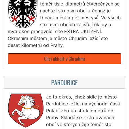
téměř tisíc kilometrů čtverečných se
nachází sto osm obcí z čehož je
třináct měst a pět městysů. Ve všech
sto osmi obcích zajišťují úklidy a
mytí oken pracovníci sítě EXTRA UKLÍZENÍ.
Okresním městem je město Chrudim ležící sto
deset kilometrů od Prahy.
Chci uklidit v Chrudimi
PARDUBICE
Je to okres, jehož sídle je město
Pardubice ležící na východní části
Polabí zhruba sto kilometrů od
Prahy. Skládá se z sto dvanácti
obcí ve kterých žije téměř sto