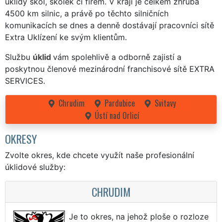
úklidy škol, školek či firem. V kraji je celkem zhruba
4500 km silnic, a právě po těchto silničních
komunikacích se dnes a denně dostávají pracovníci sítě
Extra Uklízení ke svým klientům.
Službu
úklid
vám spolehlivě a odborně zajistí a
poskytnou členové mezinárodní franchisové sítě EXTRA
SERVICES.
Chrudim
Pardubice
Svitavy
Ústí nad Orlicí
OKRESY
Zvolte okres, kde chcete využít naše profesionální
úklidové služby:
CHRUDIM
Je to okres, na jehož ploše o rozloze