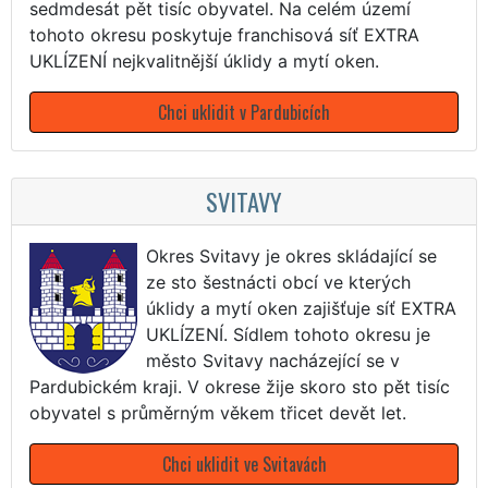
sedmdesát pět tisíc obyvatel. Na celém území
tohoto okresu poskytuje franchisová síť EXTRA
UKLÍZENÍ nejkvalitnější úklidy a mytí oken.
Chci uklidit v Pardubicích
SVITAVY
Okres Svitavy je okres skládající se
ze sto šestnácti obcí ve kterých
úklidy a mytí oken zajišťuje síť EXTRA
UKLÍZENÍ. Sídlem tohoto okresu je
město Svitavy nacházející se v
Pardubickém kraji. V okrese žije skoro sto pět tisíc
obyvatel s průměrným věkem třicet devět let.
Chci uklidit ve Svitavách