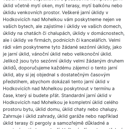
úklid včetně mytí oken, mytí terasy, mytí balkónu nebo
úklidu venkovních prostor. Veškeré jarní úklidy v
Hodkovicích nad Mohelkou vám poskytneme nejen ve
vašich bytech, ale zajistíme i úklidy ve vašich domech,
úklidy na chatách či chalupách, úklidy v domácnostech,
ale i úklidy ve firmách, podnicích či kancelářích. Velmi
rádi vám poskytneme tyto žádané sezónní úklidy, jako
je jarní úklid, vánoční úklid nebo velikonoční úklid.
Jelikož jsou tyto sezónní úklidy velmi žádaným druhem
úklidů, doporučujeme každému zájemci o tento jarní
úklid, aby si jej objednal s dostatečným časovým
předstihem, abychom dokázali tento jarní úklid v
Hodkovicích nad Mohelkou poskytnout v termínu a
čase, který si budete přát. Standardní jarní úklid v
Hodkovicích nad Mohelkou je kompletní úklid celého
prostoru bytu, úklid domu, úklid chaty nebo chalupy.
Zahrnuje i úklid zahrady, úklid garáže nebo například
úklid terasy či pergoly a samozřejmě důkladné a