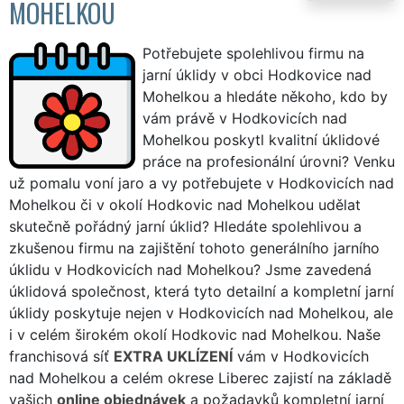
MOHELKOU
Potřebujete spolehlivou firmu na
jarní úklidy v obci Hodkovice nad
Mohelkou a hledáte někoho, kdo by
vám právě v Hodkovicích nad
Mohelkou poskytl kvalitní úklidové
práce na profesionální úrovni? Venku
už pomalu voní jaro a vy potřebujete v Hodkovicích nad
Mohelkou či v okolí Hodkovic nad Mohelkou udělat
skutečně pořádný jarní úklid? Hledáte spolehlivou a
zkušenou firmu na zajištění tohoto generálního jarního
úklidu v Hodkovicích nad Mohelkou? Jsme zavedená
úklidová společnost, která tyto detailní a kompletní jarní
úklidy poskytuje nejen v Hodkovicích nad Mohelkou, ale
i v celém širokém okolí Hodkovic nad Mohelkou. Naše
franchisová síť
EXTRA UKLÍZENÍ
vám v Hodkovicích
nad Mohelkou a celém okrese Liberec zajistí na základě
vašich
online objednávek
a požadavků kompletní jarní