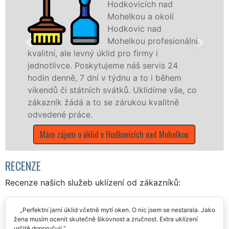
Hodkovicích nad
Mohelkou veškeré
profesionální úklidové
,
služby NON-STOP.
Levné úklidové služby nabízíme pro všechny
obchodní společnosti, státní podniky, ale i
domácnosti v celém Libereckém kraji s
o
jistotou čistoty.
Mám zájem o úklidové služby v Hodkovicích nad
Mohelkou
RECENZE
Recenze našich služeb uklízení od zákazníků:
Perfektní jarní úklid včetně mytí oken. O nic jsem se nestarala. Jako
žena musím ocenit skutečně šikovnost a zručnost. Extra uklízení
určitě doporučuji.