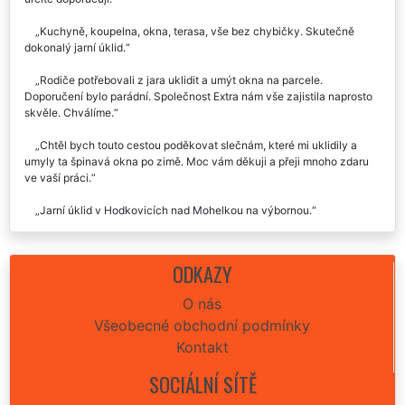
Kuchyně, koupelna, okna, terasa, vše bez chybičky. Skutečně
dokonalý jarní úklid.
Rodiče potřebovali z jara uklidit a umýt okna na parcele.
Doporučení bylo parádní. Společnost Extra nám vše zajistila naprosto
skvěle. Chválíme.
Chtěl bych touto cestou poděkovat slečnám, které mi uklidily a
umyly ta špinavá okna po zimě. Moc vám děkuji a přeji mnoho zdaru
ve vaší práci.
Jarní úklid v Hodkovicích nad Mohelkou na výbornou.
Výborně provedený úklid zahradního altánku v Hodkovicích nad
Mohelkou. Skla jsou jako nová, díky.
ODKAZY
O nás
Všeobecné obchodní podmínky
Kontakt
SOCIÁLNÍ SÍTĚ