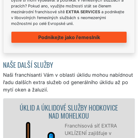
byste si mohl vydělávat a podnikat v řemeslných službách a
pracích? Pokud ano, využijte možnosti stát se členem
mezinárodní franchisové sítě
EXTRA SERVICES
a podnikejte
v libovolných řemeslných službách s neomezenými
možnostmi po celé Evropské unii.
Podnikejte jako řemeslník
NAŠE DALŠÍ SLUŽBY
Naši franchisanti Vám v oblasti úklidu mohou nabídnout
řadu dalších extra služeb od generálního úklidu až po
mytí oken a žaluzií.
E
ÚKLIDOVÁ SLUŽBA A ČINNOSTI
HODKOVICE NAD MOHELKOU
Naše společnost EXTRA
UKLÍZENÍ poskytuje v