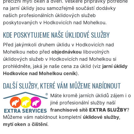
precizní mytí oken a dveří. Veškeré přípravky potřebné
na jarní úklidy jsou samozřejmě součástí dodávky
našich profesionálních úklidových služeb
poskytovaných v Hodkovicích nad Mohelkou.
KDE POSKYTUJEME NAŠE ÚKLIDOVÉ SLUŽBY
Před jakýmkoli druhem úklidu v Hodkovicích nad
Mohelkou nebo před
objednávkou
libovolných
úklidových služeb v Hodkovicích nad Mohelkou si
prohlédněte, jaká je naše cena za úklid (viz
jarní úklidy
Hodkovice nad Mohelkou ceník
).
DALŠÍ SLUŽBY, KTERÉ VÁM MŮŽEME NABÍDNOUT
Máte kromě jarních úklidů zájem i o
jiné profesionální služby naší
franchisové sítě
EXTRA SLUŽBY
?
Můžeme vám nabídnout kompletní
úklidové služby
,
mytí oken
a
čištění
.