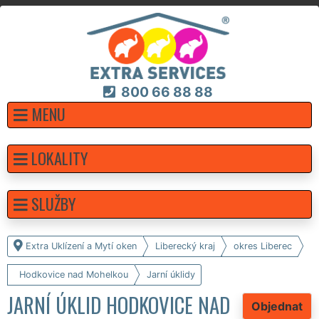
800 66 88 88
MENU
LOKALITY
SLUŽBY
Extra Uklízení a Mytí oken
Liberecký kraj
okres Liberec
Hodkovice nad Mohelkou
Jarní úklidy
JARNÍ ÚKLID HODKOVICE NAD
Objednat