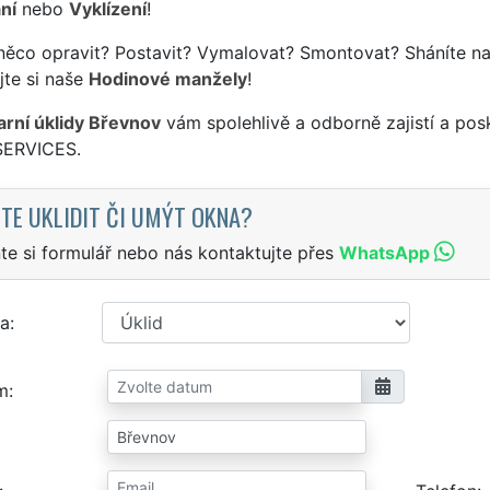
ní
nebo
Vyklízení
!
něco opravit? Postavit? Vymalovat? Smontovat? Sháníte na
jte si naše
Hodinové manžely
!
jarní úklidy Břevnov
vám spolehlivě a odborně zajistí a pos
SERVICES.
TE UKLIDIT ČI UMÝT OKNA?
te si formulář nebo nás kontaktujte přes
WhatsApp
a
m