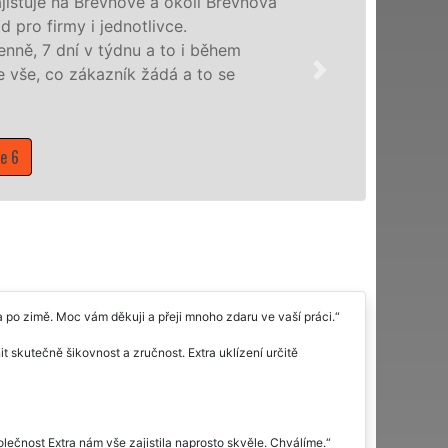
Naše společnost EXTRA UKLÍZENÍ poskytu
profesionální úklidové služby NON-STOP.
nabízíme pro všechny obchodní společnosti
domácnosti v celém hlavním městě Praha s 
Mám zájem o úklidové služby na Praze 6
 po zimě. Moc vám děkuji a přeji mnoho zdaru ve vaší práci.
t skutečně šikovnost a zručnost. Extra uklízení určitě
olečnost Extra nám vše zajistila naprosto skvěle. Chválíme.