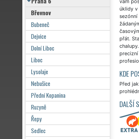
Praha 6
vám posk
úklidy v
Břevnov
sezónní 
Bubeneč
žádaným 
časovým 
Dejvice
přát. St
chalupy.
Dolní Liboc
precizní
Liboc
profesi
Lysolaje
KDE PO
Nebušice
Před ja
prohlédn
Přední Kopanina
DALŠÍ 
Ruzyně
Řepy
Sedlec