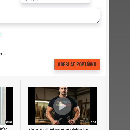
i
en.
ízíte
Jste zručný, šikovný, spolehlivý a