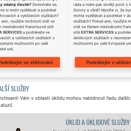
ky zdatný člověk?
Domníváte se,
ráda a máte pak skvělý pocit z t
te si mohl vydělávat a podnikat
čistoty a vůně? Myslíte si, že by
hovacích a vyklízecích službách?
mohla vydělávat a podnikat v úk
ano, využijte možnosti stát se
službách? Pokud ano, využijte 
m mezinárodní franchisové sítě
stát se členem mezinárodní fran
A SERVICES
a podnikejte ve
sítě
EXTRA SERVICES
a podnike
acích a vyklízecích službách s
úklidových službách s neomeze
zenými možnostmi po celé
možnostmi po celé Evropské uni
ké unii.
Podnikejte ve stěhování
Podnikejte v uklízen
ALŠÍ SLUŽBY
nchisanti Vám v oblasti úklidu mohou nabídnout řadu dalšíc
aluzií.
EVNOV