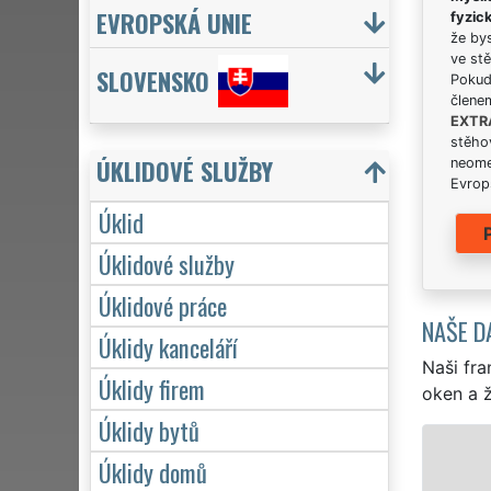
EVROPSKÁ UNIE
fyzic
že bys
ve stě
SLOVENSKO
Pokud 
člene
EXTR
stěhov
ÚKLIDOVÉ SLUŽBY
neome
Evrops
Úklid
Úklidové služby
Úklidové práce
NAŠE D
Úklidy kanceláří
Naši fra
Úklidy firem
oken a ž
Úklidy bytů
ÚKLID A ÚKLIDOVÉ SLUŽBY BŘ
Úklidy domů