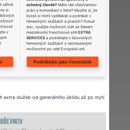
é zářivé
ochotný člověk?
Máte rád všestrannou
ste si
práci a komunikaci s lidmi? Myslíte si, že
lidových
byste si mohl vydělávat a podnikat v
možnosti
řemeslných službách a pracích? Pokud
chisové
ano, využijte možnosti stát se členem
jte v
mezinárodní franchisové sítě
EXTRA
nými
SERVICES
a podnikejte v libovolných
i.
řemeslných službách s neomezenými
možnostmi po celé Evropské unii.
í
Podnikejte jako řemeslník
h extra služeb od generálního úklidu až po mytí
ÚKLIDOVÁ SLUŽBA A ČINNOSTI BŘ