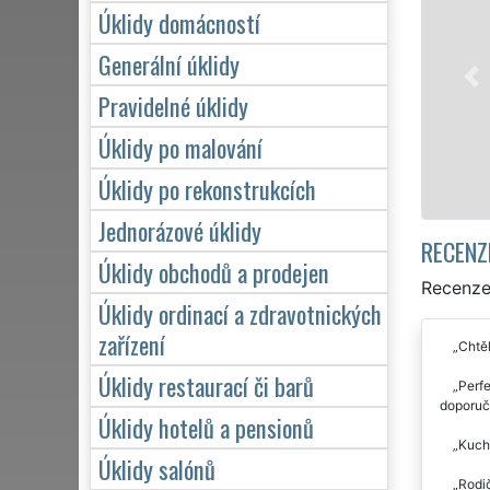
Franchisová síť EXTRA UKLÍZENÍ zajišť
Úklidy domácností
profesionální, kvalitní, ale levný úklid p
Poskytujeme náš servis 24 hodin denně,
Generální úklidy
víkendů či státních svátků. Uklidíme vš
Pravidelné úklidy
zárukou kvalitně odvedené práce.
Úklidy po malování
Mám zájem o úklid na Praze 6
Úklidy po rekonstrukcích
Jednorázové úklidy
RECENZ
Úklidy obchodů a prodejen
Recenze 
Úklidy ordinací a zdravotnických
zařízení
Chtěl
Úklidy restaurací či barů
Perfe
doporuču
Úklidy hotelů a pensionů
Kuchy
Úklidy salónů
Rodič