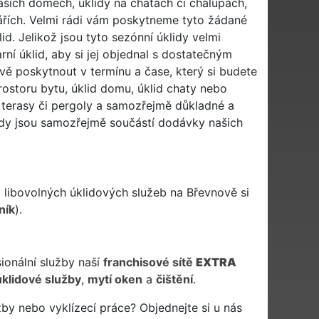
ašich domech, úklidy na chatách či chalupách,
lářích. Velmi rádi vám poskytneme tyto žádané
lid. Jelikož jsou tyto sezónní úklidy velmi
í úklid, aby si jej objednal s dostatečným
ě poskytnout v termínu a čase, který si budete
prostoru bytu, úklid domu, úklid chaty nebo
id terasy či pergoly a samozřejmě důkladné a
lidy jsou samozřejmě součástí dodávky našich
u
libovolných úklidových služeb na Břevnově si
ník
).
sionální služby naší
franchisové sítě
EXTRA
úklidové služby
,
mytí oken
a
čištění
.
by nebo vyklízecí práce? Objednejte si u nás