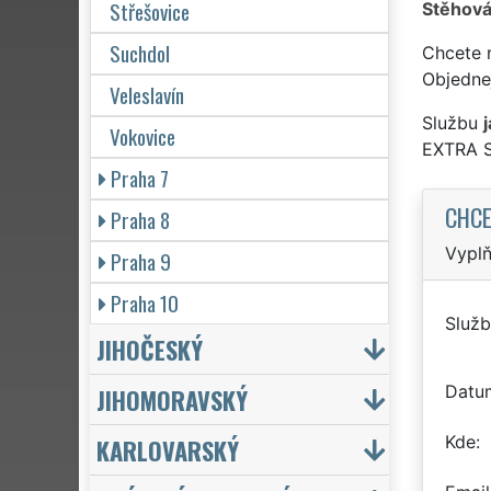
Střešovice
Stěhová
Suchdol
Chcete 
Objedne
Veleslavín
Službu
Vokovice
EXTRA 
Praha 7
CHCE
Praha 8
Vyplň
Praha 9
Praha 10
Služb
JIHOČESKÝ
Datu
JIHOMORAVSKÝ
Kde
KARLOVARSKÝ