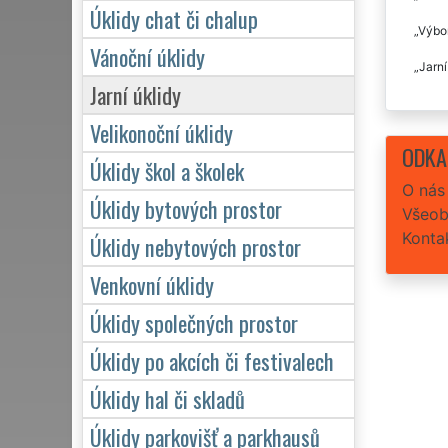
Úklidy chat či chalup
Výbor
Vánoční úklidy
Jarní
Jarní úklidy
Velikonoční úklidy
ODKA
Úklidy škol a školek
O nás
Úklidy bytových prostor
Všeob
Konta
Úklidy nebytových prostor
Venkovní úklidy
Úklidy společných prostor
Úklidy po akcích či festivalech
Úklidy hal či skladů
Úklidy parkovišť a parkhausů