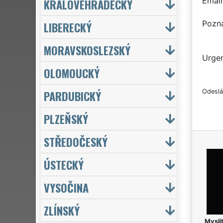
Email
KRÁLOVÉHRADECKÝ
Pozn
LIBERECKÝ
MORAVSKOSLEZSKÝ
Urgen
OLOMOUCKÝ
PARDUBICKÝ
Odeslá
PLZEŇSKÝ
STŘEDOČESKÝ
ÚSTECKÝ
VYSOČINA
ZLÍNSKÝ
Myslít