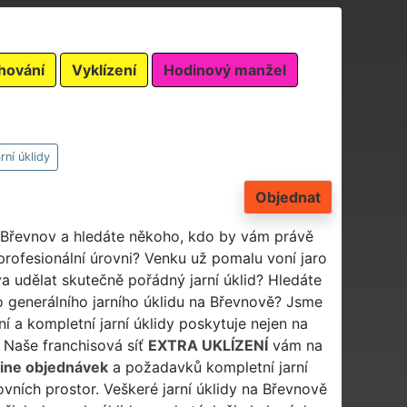
hování
Vyklízení
Hodinový manžel
rní úklidy
Objednat
rti Břevnov a hledáte někoho, kdo by vám právě
profesionální úrovni? Venku už pomalu voní jaro
a udělat skutečně pořádný jarní úklid? Hledáte
o generálního jarního úklidu na Břevnově? Jsme
í a kompletní jarní úklidy poskytuje nejen na
. Naše franchisová síť
EXTRA UKLÍZENÍ
vám na
line objednávek
a požadavků kompletní jarní
ovních prostor. Veškeré jarní úklidy na Břevnově