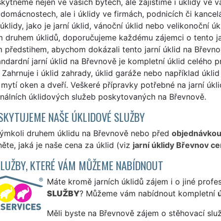
ytneme nejen ve vašich bytech, ale zajistíme i úklidy ve v
 domácnostech, ale i úklidy ve firmách, podnicích či kance
úklidy, jako je jarní úklid, vánoční úklid nebo velikonoční úk
druhem úklidů, doporučujeme každému zájemci o tento jarn
předstihem, abychom dokázali tento jarní úklid na Břevnov
andardní jarní úklid na Břevnově je kompletní úklid celého 
 Zahrnuje i úklid zahrady, úklid garáže nebo například úkl
 mytí oken a dveří. Veškeré přípravky potřebné na jarní úk
onálních úklidových služeb poskytovaných na Břevnově.
SKYTUJEME NAŠE ÚKLIDOVÉ SLUŽBY
kýmkoli druhem úklidu na Břevnově nebo před
objednávko
ěte, jaká je naše cena za úklid (viz
jarní úklidy Břevnov ce
SLUŽBY, KTERÉ VÁM MŮŽEME NABÍDNOUT
Máte kromě jarních úklidů zájem i o jiné profe
SLUŽBY
? Můžeme vám nabídnout kompletní
Měli byste na Břevnově zájem o stěhovací služ