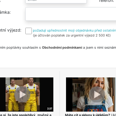
Telefon
ámka
tní výjezd
požaduji upřednostnit moji objednávku před ostatním
(je účtován poplatek za urgentní výjezd 2 500 Kč)
ním poptávky souhlasím s
Obchodními podmínkami
a jsem s nimi seznám
e si, že jste spolehlivý, zručný a
Máte cit a sklony k úklidům?
Ukl