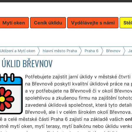
Mytí oken
Ceník úklidu
Vydělávejte s námi
Stě
Uklízení a Mytí oken
hlavní město Praha
Praha 6
Břevnov
Ja
Í ÚKLID BŘEVNOV
Potřebujete zajistit jarní úklidy v městské čtv
na Břevnově poskytl kvalitní úklidové práce na 
a vy potřebujete na Břevnově či v okolí Břevnov
spolehlivou a zkušenou firmu na zajištění tohot
zavedená úklidová společnost, která tyto detailn
Břevnově, ale i v celém širokém okolí Břevnova
 a celé městské části Praha 6 zajistí na základě vašich
on
etně mytí oken, mytí terasy, mytí balkónu nebo úklidu venk