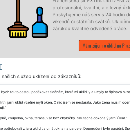
uje na Břevnově a okolí Břevnova
ro firmy i jednotlivce.
 7 dní v týdnu a to i během
e, co zákazník žádá a to se
E
našich služeb uklízení od zákazníků:
 bych touto cestou poděkovat slečnám, které mi uklidily a umyly ta špinavá okna
ktní jarní úklid včetně mytí oken. O nic jsem se nestarala. Jako žena musím oceni
ji.
ně, koupelna, okna, terasa, vše bez chybičky. Skutečně dokonalý jarní úklid.
e potřebovali z jara uklidit a umýt okna na parcele. Doporučení bylo parádní. Sp