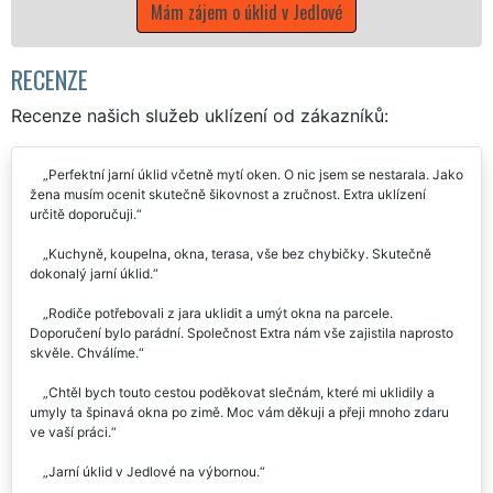
m zájem o úklid v Jedlové
RECENZE
Recenze našich služeb uklízení od zákazníků:
Perfektní jarní úklid včetně mytí oken. O nic jsem se nestarala. Jako
žena musím ocenit skutečně šikovnost a zručnost. Extra uklízení
určitě doporučuji.
Kuchyně, koupelna, okna, terasa, vše bez chybičky. Skutečně
dokonalý jarní úklid.
Rodiče potřebovali z jara uklidit a umýt okna na parcele.
Doporučení bylo parádní. Společnost Extra nám vše zajistila naprosto
skvěle. Chválíme.
Chtěl bych touto cestou poděkovat slečnám, které mi uklidily a
umyly ta špinavá okna po zimě. Moc vám děkuji a přeji mnoho zdaru
ve vaší práci.
Jarní úklid v Jedlové na výbornou.