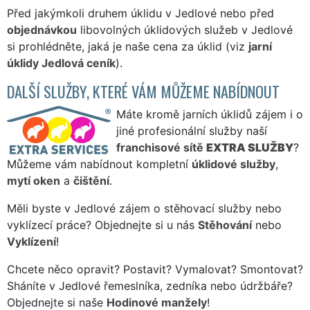
Před jakýmkoli druhem úklidu v Jedlové nebo před
objednávkou
libovolných úklidových služeb v Jedlové
si prohlédněte, jaká je naše cena za úklid (viz
jarní
úklidy Jedlová ceník
).
DALŠÍ SLUŽBY, KTERÉ VÁM MŮŽEME NABÍDNOUT
Máte kromě jarních úklidů zájem i o
jiné profesionální služby naší
franchisové sítě
EXTRA SLUŽBY
?
Můžeme vám nabídnout kompletní
úklidové služby
,
mytí oken
a
čištění
.
Měli byste v Jedlové zájem o stěhovací služby nebo
vyklízecí práce? Objednejte si u nás
Stěhování
nebo
Vyklízení
!
Chcete něco opravit? Postavit? Vymalovat? Smontovat?
Sháníte v Jedlové řemeslníka, zedníka nebo údržbáře?
Objednejte si naše
Hodinové manžely
!