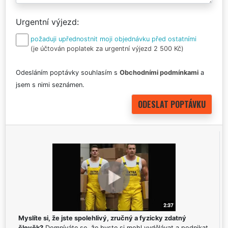
Urgentní výjezd
požaduji upřednostnit moji objednávku před ostatními
(je účtován poplatek za urgentní výjezd 2 500 Kč)
Odesláním poptávky souhlasím s
Obchodními podmínkami
a
jsem s nimi seznámen.
Myslíte si, že jste spolehlivý, zručný a fyzicky zdatný
člověk?
Domníváte se, že byste si mohl vydělávat a podnikat