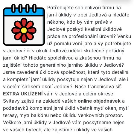
Potřebujete spolehlivou firmu na
jarní úklidy v obci Jedlová a hledáte
někoho, kdo by vám právě v
Jedlové poskytl kvalitní úklidové
práce na profesionální úrovni? Venku
už pomalu voní jaro a vy potřebujete
v Jedlové či v okolí Jedlové udělat skutečně pořádný
jarní úklid? Hledáte spolehlivou a zkušenou firmu na
zajištění tohoto generálního jarního úklidu v Jedlové?
Jsme zavedená úklidová společnost, která tyto detailní
a kompletní jarní úklidy poskytuje nejen v Jedlové, ale i
v celém širokém okolí Jedlové. Naše franchisová síť
EXTRA UKLÍZENÍ
vám v Jedlové a celém okrese
Svitavy zajistí na základě vašich
online objednávek
a
požadavků kompletní jarní úklid včetně mytí oken, mytí
terasy, mytí balkónu nebo úklidu venkovních prostor.
Veškeré jarní úklidy v Jedlové vám poskytneme nejen
ve vašich bytech, ale zajistíme i úklidy ve vašich