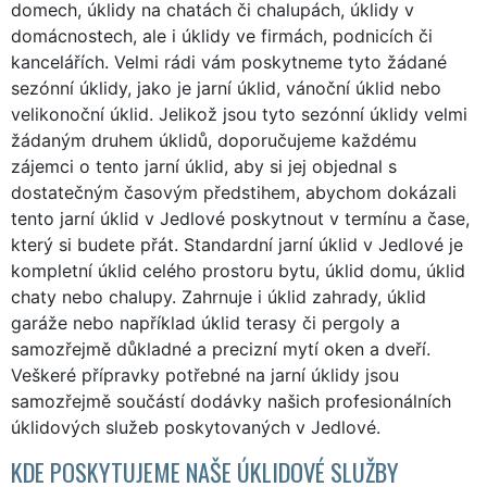
domech, úklidy na chatách či chalupách, úklidy v
domácnostech, ale i úklidy ve firmách, podnicích či
kancelářích. Velmi rádi vám poskytneme tyto žádané
sezónní úklidy, jako je jarní úklid, vánoční úklid nebo
velikonoční úklid. Jelikož jsou tyto sezónní úklidy velmi
žádaným druhem úklidů, doporučujeme každému
zájemci o tento jarní úklid, aby si jej objednal s
dostatečným časovým předstihem, abychom dokázali
tento jarní úklid v Jedlové poskytnout v termínu a čase,
který si budete přát. Standardní jarní úklid v Jedlové je
kompletní úklid celého prostoru bytu, úklid domu, úklid
chaty nebo chalupy. Zahrnuje i úklid zahrady, úklid
garáže nebo například úklid terasy či pergoly a
samozřejmě důkladné a precizní mytí oken a dveří.
Veškeré přípravky potřebné na jarní úklidy jsou
samozřejmě součástí dodávky našich profesionálních
úklidových služeb poskytovaných v Jedlové.
KDE POSKYTUJEME NAŠE ÚKLIDOVÉ SLUŽBY