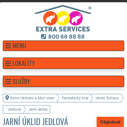
800 66 88 88
MENU
LOKALITY
SLUŽBY
Extra Uklízení a Mytí oken
Pardubický kraj
okres Svitavy
Jedlová
Jarní úklidy
JARNÍ ÚKLID JEDLOVÁ
Objednat