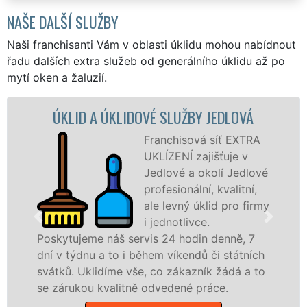
NAŠE DALŠÍ SLUŽBY
Naši franchisanti Vám v oblasti úklidu mohou nabídnout
řadu dalších extra služeb od generálního úklidu až po
mytí oken a žaluzií.
 ÚKLIDOVÉ SLUŽBY JEDLOVÁ
ÚKLIDOVÁ SL
Franchisová síť EXTRA
UKLÍZENÍ zajišťuje v
Jedlové a okolí Jedlové
profesionální, kvalitní,
ale levný úklid pro firmy
i jednotlivce.
náš servis 24 hodin denně, 7
nabízíme pro vš
 to i během víkendů či státních
státní podniky,
díme vše, co zákazník žádá a to
Pardubickém kraj
valitně odvedené práce.
Mám zájem 