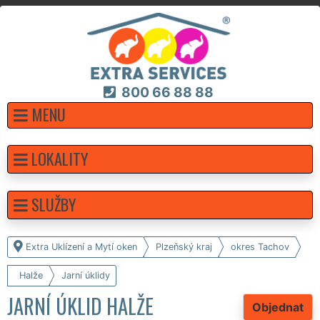
800 66 88 88
MENU
LOKALITY
SLUŽBY
Extra Uklízení a Mytí oken
Plzeňský kraj
okres Tachov
Halže
Jarní úklidy
JARNÍ ÚKLID HALŽE
Objednat