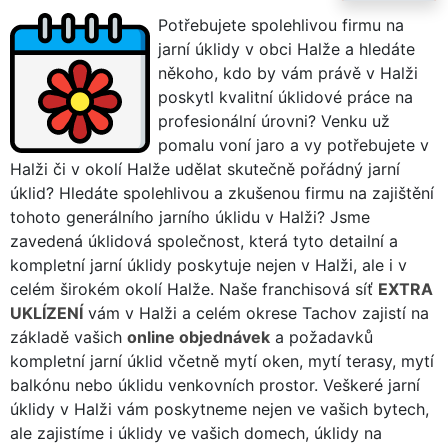
Potřebujete spolehlivou firmu na
jarní úklidy v obci Halže a hledáte
někoho, kdo by vám právě v Halži
poskytl kvalitní úklidové práce na
profesionální úrovni? Venku už
pomalu voní jaro a vy potřebujete v
Halži či v okolí Halže udělat skutečně pořádný jarní
úklid? Hledáte spolehlivou a zkušenou firmu na zajištění
tohoto generálního jarního úklidu v Halži? Jsme
zavedená úklidová společnost, která tyto detailní a
kompletní jarní úklidy poskytuje nejen v Halži, ale i v
celém širokém okolí Halže. Naše franchisová síť
EXTRA
UKLÍZENÍ
vám v Halži a celém okrese Tachov zajistí na
základě vašich
online objednávek
a požadavků
kompletní jarní úklid včetně mytí oken, mytí terasy, mytí
balkónu nebo úklidu venkovních prostor. Veškeré jarní
úklidy v Halži vám poskytneme nejen ve vašich bytech,
ale zajistíme i úklidy ve vašich domech, úklidy na