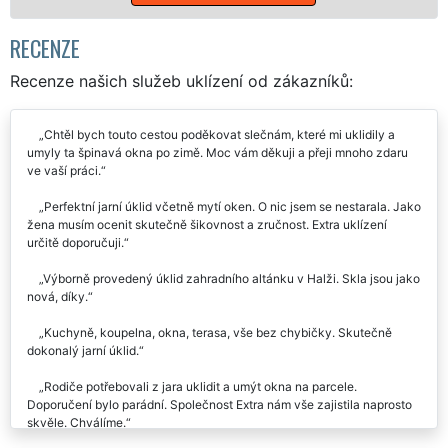
RECENZE
Recenze našich služeb uklízení od zákazníků:
Chtěl bych touto cestou poděkovat slečnám, které mi uklidily a
umyly ta špinavá okna po zimě. Moc vám děkuji a přeji mnoho zdaru
ve vaší práci.
Perfektní jarní úklid včetně mytí oken. O nic jsem se nestarala. Jako
žena musím ocenit skutečně šikovnost a zručnost. Extra uklízení
určitě doporučuji.
Výborně provedený úklid zahradního altánku v Halži. Skla jsou jako
nová, díky.
Kuchyně, koupelna, okna, terasa, vše bez chybičky. Skutečně
dokonalý jarní úklid.
Rodiče potřebovali z jara uklidit a umýt okna na parcele.
Doporučení bylo parádní. Společnost Extra nám vše zajistila naprosto
skvěle. Chválíme.