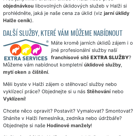
objednávkou
libovolných úklidových služeb v Halži si
prohlédněte, jaká je naše cena za úklid (viz
jarní úklidy
Halže ceník
).
DALŠÍ SLUŽBY, KTERÉ VÁM MŮŽEME NABÍDNOUT
Máte kromě jarních úklidů zájem i o
jiné profesionální služby naší
franchisové sítě
EXTRA SLUŽBY
?
Můžeme vám nabídnout kompletní
úklidové služby
,
mytí oken
a
čištění
.
Měli byste v Halži zájem o stěhovací služby nebo
vyklízecí práce? Objednejte si u nás
Stěhování
nebo
Vyklízení
!
Chcete něco opravit? Postavit? Vymalovat? Smontovat?
Sháníte v Halži řemeslníka, zedníka nebo údržbáře?
Objednejte si naše
Hodinové manžely
!