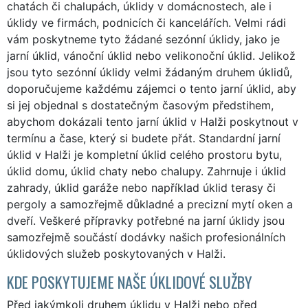
chatách či chalupách, úklidy v domácnostech, ale i
úklidy ve firmách, podnicích či kancelářích. Velmi rádi
vám poskytneme tyto žádané sezónní úklidy, jako je
jarní úklid, vánoční úklid nebo velikonoční úklid. Jelikož
jsou tyto sezónní úklidy velmi žádaným druhem úklidů,
doporučujeme každému zájemci o tento jarní úklid, aby
si jej objednal s dostatečným časovým předstihem,
abychom dokázali tento jarní úklid v Halži poskytnout v
termínu a čase, který si budete přát. Standardní jarní
úklid v Halži je kompletní úklid celého prostoru bytu,
úklid domu, úklid chaty nebo chalupy. Zahrnuje i úklid
zahrady, úklid garáže nebo například úklid terasy či
pergoly a samozřejmě důkladné a precizní mytí oken a
dveří. Veškeré přípravky potřebné na jarní úklidy jsou
samozřejmě součástí dodávky našich profesionálních
úklidových služeb poskytovaných v Halži.
KDE POSKYTUJEME NAŠE ÚKLIDOVÉ SLUŽBY
Před jakýmkoli druhem úklidu v Halži nebo před