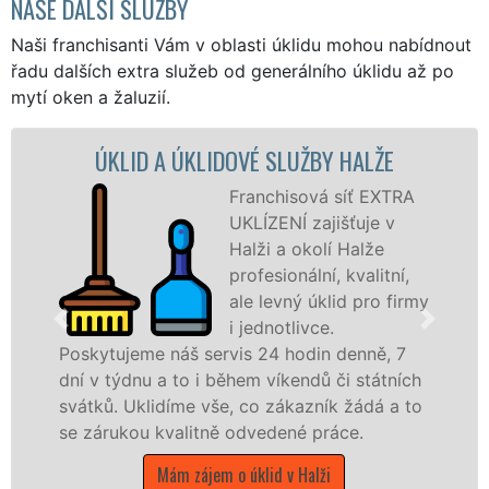
NAŠE DALŠÍ SLUŽBY
Naši franchisanti Vám v oblasti úklidu mohou nabídnout
řadu dalších extra služeb od generálního úklidu až po
mytí oken a žaluzií.
A ÚKLIDOVÉ SLUŽBY HALŽE
ÚKLIDOVÁ S
Franchisová síť EXTRA
UKLÍZENÍ zajišťuje v
Halži a okolí Halže
profesionální, kvalitní,
ale levný úklid pro firmy
i jednotlivce.
náš servis 24 hodin denně, 7
nabízíme pro vš
 to i během víkendů či státních
státní podniky,
díme vše, co zákazník žádá a to
Plzeňském kraji 
valitně odvedené práce.
Mám zájem
ám zájem o úklid v Halži