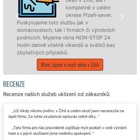
kompletně v celém
okrese Plzeň-sever.
e tuto službu jak v
Poskytujeme k
ch, tak i firmách či výrobních
po celém okr
. Myjeme okna NON-STOP 24
prostřednict
ně včetně víkendů a svátků bez
EXTRA UKLÍZE
 příplatků.
během státní
Mám zájem o mytí oken v Žihli
Mám zájem o 
RECENZE
Recenze našich služeb uklízení od zákazníků:
Už nikdy nikoho jiného. v Žihli a celém okolí jsem nenarazila na
lepší firmu. Za tuhle zkušenost opravdu velké díky.
Tato firma pro nás pravidelně zajišťuje mytí podlah v celé výrobní
hale a s jejich službami jsme nadmíru spokojeni.