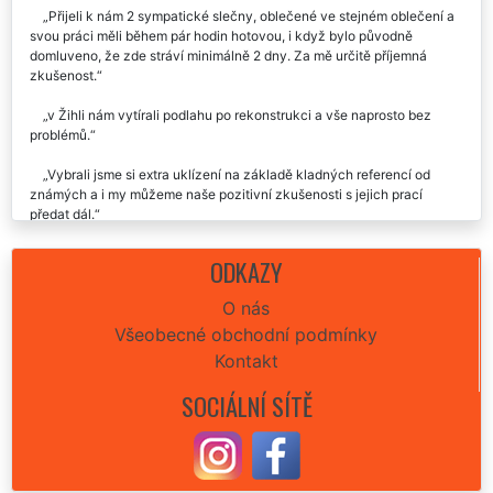
Přijeli k nám 2 sympatické slečny, oblečené ve stejném oblečení a
svou práci měli během pár hodin hotovou, i když bylo původně
domluveno, že zde stráví minimálně 2 dny. Za mě určitě příjemná
zkušenost.
v Žihli nám vytírali podlahu po rekonstrukci a vše naprosto bez
problémů.
Vybrali jsme si extra uklízení na základě kladných referencí od
známých a i my můžeme naše pozitivní zkušenosti s jejich prací
předat dál.
Za mě naprosto prvotřídní práce. Je poznat, že svému řemeslu
ODKAZY
opravdu rozumí.
O nás
Objednali jsme si pravidelné vytírání v Žihli u nás v domě a už s
Všeobecné obchodní podmínky
touto společností spolupracujeme více jak 2 roky a za tuto dobu jsme
neřešili ani jednou jakýkoli problém, proto určitě můžeme doporučit.
Kontakt
SOCIÁLNÍ SÍTĚ