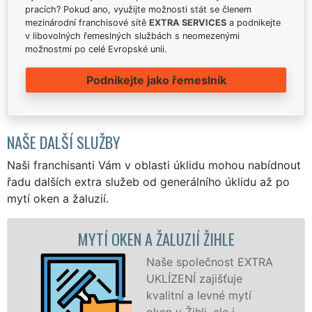
pracích? Pokud ano, využijte možnosti stát se členem
mezinárodní franchisové sítě
EXTRA SERVICES
a podnikejte
v libovolných řemeslných službách s neomezenými
možnostmi po celé Evropské unii.
Podnikejte jako řemeslník
NAŠE DALŠÍ SLUŽBY
Naši franchisanti Vám v oblasti úklidu mohou nabídnout
řadu dalších extra služeb od generálního úklidu až po
mytí oken a žaluzií.
TÍ OKEN A ŽALUZIÍ ŽIHLE
MYTÍ OKE
Naše společnost EXTRA
UKLÍZENÍ zajišťuje
kvalitní a levné mytí
oken v Žihli, ale i