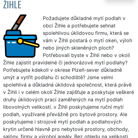
ŽIHLE
Požadujete důkladné mytí podlah v
obci Žihle a potřebujete sehnat
spolehlivou úklidovou firmu, která se
vám v Žihli postará o mytí oken, výloh
nebo jiných skleněných ploch?
Potřebovali byste v Žihli nebo v okolí
Žihle zajistit pravidelné či jednorázové mytí podlahy?
Potřebujete kdekoli v okrese Plzeň-sever důkladně
umýt a vytřít podlahu či schodiště? Jsme velmi
spolehlivá a důkladná úklidová společnost, která právě
v Žihli i v celém okolí Žihle zajišťuje a poskytuje veškeré
druhy úklidových prací zaměřených na mytí podlah
libovolných velikostí. v Žihli poskytujeme ruční mytí
podlah, využívané převážně pro bytové prostory. Ale
poskytujeme i strojové mytí podlah a podlahových
krytin určené hlavně pro nebytové prostory, obchody,
salóny, firmy a výrobní areály. Bez ohledu na velikosti