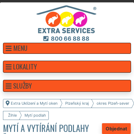
800 66 88 88
MENU
LOKALITY
SLUŽBY
Extra Uklízení a Mytí oken
Plzeňský kraj
okres Plzeň-sever
Žihle
Mytí podlah
MYTÍ A VYTÍRÁNÍ PODLAHY
Objednat