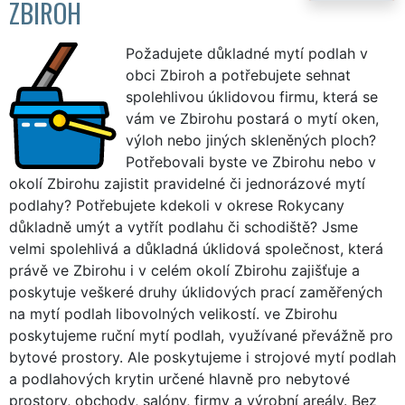
ZBIROH
Požadujete důkladné mytí podlah v
obci Zbiroh a potřebujete sehnat
spolehlivou úklidovou firmu, která se
vám ve Zbirohu postará o mytí oken,
výloh nebo jiných skleněných ploch?
Potřebovali byste ve Zbirohu nebo v
okolí Zbirohu zajistit pravidelné či jednorázové mytí
podlahy? Potřebujete kdekoli v okrese Rokycany
důkladně umýt a vytřít podlahu či schodiště? Jsme
velmi spolehlivá a důkladná úklidová společnost, která
právě ve Zbirohu i v celém okolí Zbirohu zajišťuje a
poskytuje veškeré druhy úklidových prací zaměřených
na mytí podlah libovolných velikostí. ve Zbirohu
poskytujeme ruční mytí podlah, využívané převážně pro
bytové prostory. Ale poskytujeme i strojové mytí podlah
a podlahových krytin určené hlavně pro nebytové
prostory, obchody, salóny, firmy a výrobní areály. Bez