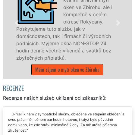
oken ve Zbirohu, ale i
kompletně v celém
okrese Rokycany.
jeme tuto službu jak v
Poskytujem
stech, tak i firmách či výrobních
po celém o
ch. Myjeme okna NON-STOP 24
franchisov
enně včetně víkendů a svátků bez
UKLÍZENÍ, 
ých příplatků.
státních sv
Mám zájem o mytí oken ve Zbirohu
Mám záj
RECENZE
Recenze našich služeb uklízení od zákazníků:
Přijeli k nám 2 sympatické slečny, oblečené ve stejném oblečení a
svou práci měli během pár hodin hotovou, i když bylo původně
domluveno, že zde stráví minimálně 2 dny. Za mě určitě příjemná