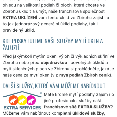
ohledu na velikosti podlah či ploch, které chcete ve
Zbirohu uklidit a umýt, naše franchisová společnost
EXTRA UKLÍZENÍ
vám tento úklid ve Zbirohu zajistí, a
to jak jednorázový generální úklid podlahy, tak i
pravidelný úklid.
KDE POSKYTUJEME NAŠE SLUŽBY MYTÍ OKEN A
ŽALUZIÍ
Před jakýmkoli mytím oken, výloh či výkladních skříní ve
Zbirohu nebo před
objednávkou
libovolných úklidů a
mytí skleněných ploch ve Zbirohu si prohlédněte, jaká je
naše cena za mytí oken (viz
mytí podlah Zbiroh ceník
).
DALŠÍ SLUŽBY, KTERÉ VÁM MŮŽEME NABÍDNOUT
Máte kromě mytí podlahy zájem i o
jiné profesionální služby naší
franchisové sítě
EXTRA SLUŽBY
?
Můžeme vám nabídnout kompletní
úklidové služby
,