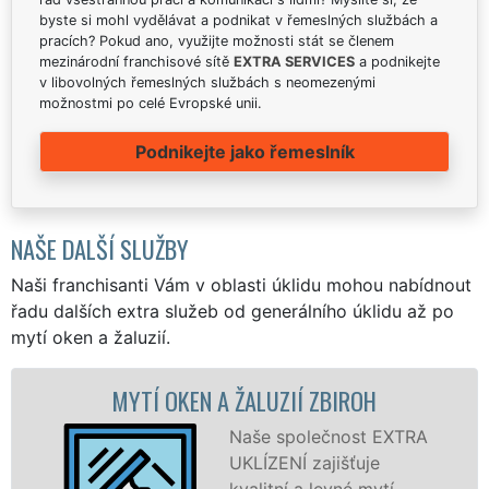
byste si mohl vydělávat a podnikat v řemeslných službách a
pracích? Pokud ano, využijte možnosti stát se členem
mezinárodní franchisové sítě
EXTRA SERVICES
a podnikejte
v libovolných řemeslných službách s neomezenými
možnostmi po celé Evropské unii.
Podnikejte jako řemeslník
NAŠE DALŠÍ SLUŽBY
Naši franchisanti Vám v oblasti úklidu mohou nabídnout
řadu dalších extra služeb od generálního úklidu až po
mytí oken a žaluzií.
YTÍ OKEN A ŽALUZIÍ ZBIROH
MYTÍ OK
Naše společnost EXTRA
UKLÍZENÍ zajišťuje
kvalitní a levné mytí