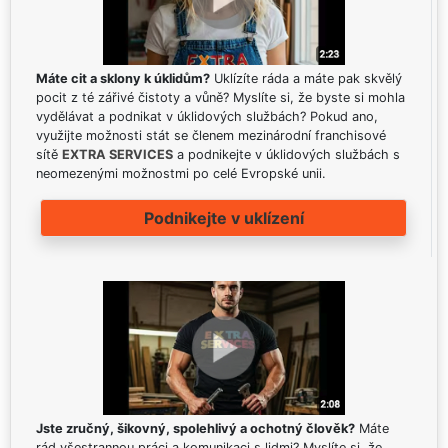
Máte cit a sklony k úklidům?
Uklízíte ráda a máte pak skvělý
pocit z té zářivé čistoty a vůně? Myslíte si, že byste si mohla
vydělávat a podnikat v úklidových službách? Pokud ano,
využijte možnosti stát se členem mezinárodní franchisové
sítě
EXTRA SERVICES
a podnikejte v úklidových službách s
neomezenými možnostmi po celé Evropské unii.
Podnikejte v uklízení
Jste zručný, šikovný, spolehlivý a ochotný člověk?
Máte
rád všestrannou práci a komunikaci s lidmi? Myslíte si, že