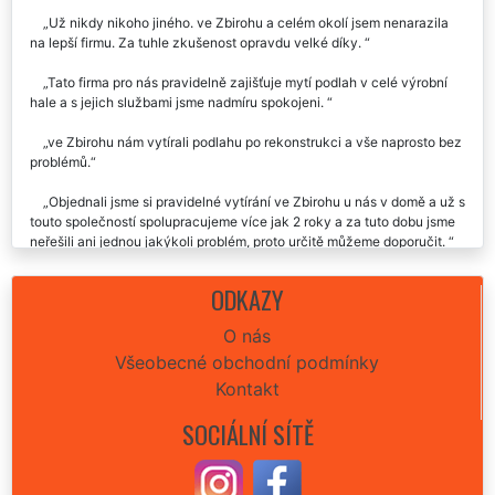
zkušenost.
Už nikdy nikoho jiného. ve Zbirohu a celém okolí jsem nenarazila
na lepší firmu. Za tuhle zkušenost opravdu velké díky.
Tato firma pro nás pravidelně zajišťuje mytí podlah v celé výrobní
hale a s jejich službami jsme nadmíru spokojeni.
ve Zbirohu nám vytírali podlahu po rekonstrukci a vše naprosto bez
problémů.
Objednali jsme si pravidelné vytírání ve Zbirohu u nás v domě a už s
touto společností spolupracujeme více jak 2 roky a za tuto dobu jsme
neřešili ani jednou jakýkoli problém, proto určitě můžeme doporučit.
Vybrali jsme si extra uklízení na základě kladných referencí od
ODKAZY
známých a i my můžeme naše pozitivní zkušenosti s jejich prací
předat dál.
O nás
Všeobecné obchodní podmínky
Za mě naprosto prvotřídní práce. Je poznat, že svému řemeslu
opravdu rozumí.
Kontakt
SOCIÁLNÍ SÍTĚ