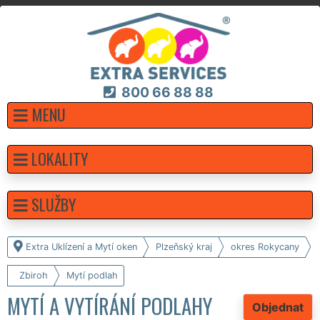
800 66 88 88
MENU
LOKALITY
SLUŽBY
Extra Uklízení a Mytí oken
Plzeňský kraj
okres Rokycany
Zbiroh
Mytí podlah
MYTÍ A VYTÍRÁNÍ PODLAHY
Objednat