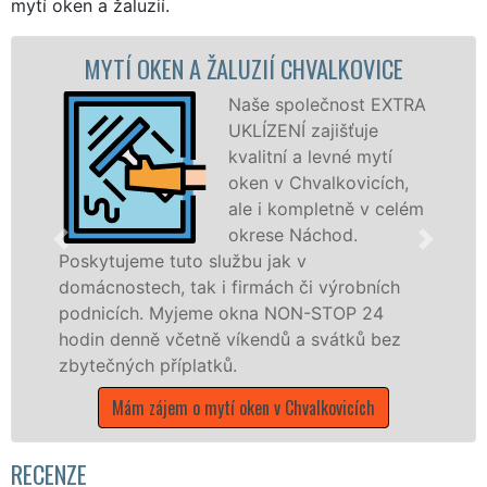
mytí oken a žaluzií.
OKEN A ŽALUZIÍ CHVALKOVICE
MYTÍ O
Naše společnost EXTRA
UKLÍZENÍ zajišťuje
kvalitní a levné mytí
oken v Chvalkovicích,
ale i kompletně v celém
okrese Náchod.
e tuto službu jak v
ch, tak i firmách či výrobních
dřevěná okna
. Myjeme okna NON-STOP 24
kompletní a k
ně včetně víkendů a svátků bez
okrese Nácho
 příplatků.
franchisovýc
UKLÍZENÍ, a 
zájem o mytí oken v Chvalkovicích
státních svát
Mám zájem