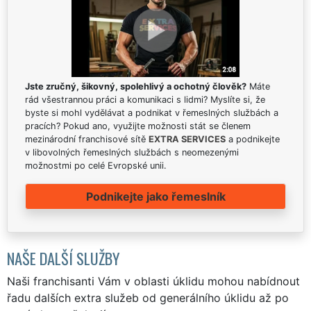
Jste zručný, šikovný, spolehlivý a ochotný člověk?
Máte
rád všestrannou práci a komunikaci s lidmi? Myslíte si, že
byste si mohl vydělávat a podnikat v řemeslných službách a
pracích? Pokud ano, využijte možnosti stát se členem
mezinárodní franchisové sítě
EXTRA SERVICES
a podnikejte
v libovolných řemeslných službách s neomezenými
možnostmi po celé Evropské unii.
Podnikejte jako řemeslník
NAŠE DALŠÍ SLUŽBY
Naši franchisanti Vám v oblasti úklidu mohou nabídnout
řadu dalších extra služeb od generálního úklidu až po