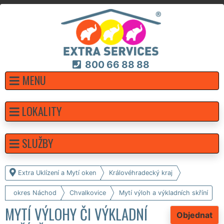
800 66 88 88
MENU
LOKALITY
SLUŽBY
Extra Uklízení a Mytí oken
Královéhradecký kraj
okres Náchod
Chvalkovice
Mytí výloh a výkladních skříní
MYTÍ VÝLOHY ČI VÝKLADNÍ
Objednat