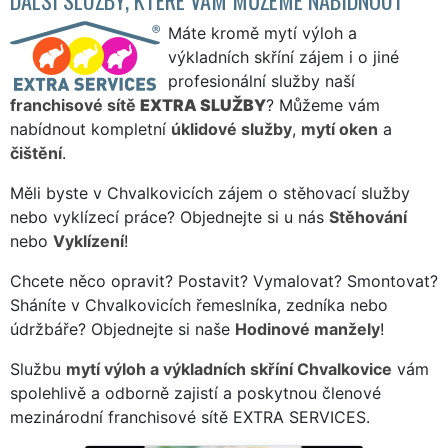
Máte kromě mytí výloh a
výkladních skříní zájem i o jiné
profesionální služby naší
franchisové sítě
EXTRA SLUŽBY
? Můžeme vám
nabídnout kompletní
úklidové služby
,
mytí oken
a
čištění
.
Měli byste v Chvalkovicích zájem o stěhovací služby
nebo vyklízecí práce? Objednejte si u nás
Stěhování
nebo
Vyklízení
!
Chcete něco opravit? Postavit? Vymalovat? Smontovat?
Sháníte v Chvalkovicích řemeslníka, zedníka nebo
údržbáře? Objednejte si naše
Hodinové manžely
!
Službu
mytí výloh a výkladních skříní Chvalkovice
vám
spolehlivě a odborně zajistí a poskytnou členové
mezinárodní franchisové sítě EXTRA SERVICES.