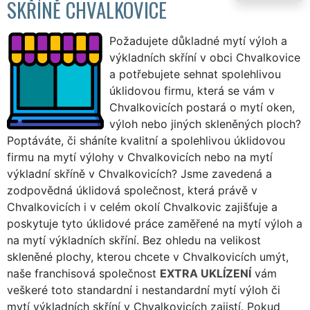
SKŘÍNĚ CHVALKOVICE
Požadujete důkladné mytí výloh a
výkladních skříní v obci Chvalkovice
a potřebujete sehnat spolehlivou
úklidovou firmu, která se vám v
Chvalkovicích postará o mytí oken,
výloh nebo jiných skleněných ploch?
Poptáváte, či sháníte kvalitní a spolehlivou úklidovou
firmu na mytí výlohy v Chvalkovicích nebo na mytí
výkladní skříně v Chvalkovicích? Jsme zavedená a
zodpovědná úklidová společnost, která právě v
Chvalkovicích i v celém okolí Chvalkovic zajišťuje a
poskytuje tyto úklidové práce zaměřené na mytí výloh a
na mytí výkladních skříní. Bez ohledu na velikost
skleněné plochy, kterou chcete v Chvalkovicích umýt,
naše franchisová společnost
EXTRA UKLÍZENÍ
vám
veškeré toto standardní i nestandardní mytí výloh či
mytí výkladních skříní v Chvalkovicích zajistí. Pokud