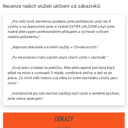
RECENZE
Recenze našich služeb uklízení od zákazníků:
Pro naši nově otevřenou prodejnu jsme potřebovali umýt asi 4
výlohy a na doporučení jsme si vybrali EXTRA UKLÍZENÍ a byli jsme
hodně překvapeni profesionálním přístupem a rychlostí vyřízení
našeho požadavku.
Naprosto dokonalé a kvalitní služby v Chvalkovicích.
Po rekonstrukci nám zajistili umytí všech výloh v obchodě.
Svoji práci zvládají na jedničku. Mile překvapená sem byla když
přijeli na místo a vystoupili 3 mladé, usměvavé slečny a dali se do
práce. Za chvíli měli hotovo a já měla ve svém obchůdku výlohy jako
nové.
Každoročně pro náš obchod zajišťují mytí výloh a neměnili bychom,
jsme velice spokojeni.