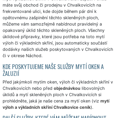
máte svůj obchod či prodejnu v Chvalkovicích na
frekventované ulici, kde dojde během pár dní k
opětovnému zašpinění těchto skleněných ploch,
můžeme vám samozřejmě nabídnout pravidelný a
opakovaný úklid těchto skleněných ploch. Všechny
úklidové přípravky, které jsou potřeba na toto mytí
výloh či výkladních skříní, jsou automaticky součástí
dodávky našich služeb poskytovaných v Chvalkovicích
či v okrese Náchod.
KDE POSKYTUJEME NAŠE SLUŽBY MYTÍ OKEN A
ŽALUZIÍ
Před jakýmkoli mytím oken, výloh či výkladních skříní v
Chvalkovicích nebo před
objednávkou
libovolných
úklidů a mytí skleněných ploch v Chvalkovicích si
prohlédněte, jaká je naše cena za mytí oken (viz
mytí
výloh a výkladních skříní Chvalkovice ceník
).
DALŠÍ SLUŽBY, KTERÉ VÁM MŮŽEME NABÍDNOUT