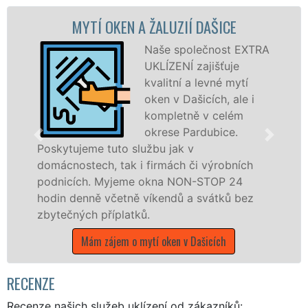
EN A ŽALUZIÍ DAŠICE
MYTÍ OKENNÍCH
Naše společnost EXTRA
UKLÍZENÍ zajišťuje
kvalitní a levné mytí
oken v Dašicích, ale i
kompletně v celém
okrese Pardubice.
o službu jak v
Poskytujeme komple
ak i firmách či výrobních
po celém okrese P
jeme okna NON-STOP 24
franchisových po
etně víkendů a svátků bez
UKLÍZENÍ, a to i 
latků.
státních svátků.
m o mytí oken v Dašicích
Mám zájem o myt
RECENZE