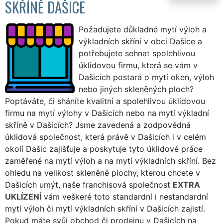
SKŘÍNĚ DAŠICE
Požadujete důkladné mytí výloh a
výkladních skříní v obci Dašice a
potřebujete sehnat spolehlivou
úklidovou firmu, která se vám v
Dašicích postará o mytí oken, výloh
nebo jiných skleněných ploch?
Poptáváte, či sháníte kvalitní a spolehlivou úklidovou
firmu na mytí výlohy v Dašicích nebo na mytí výkladní
skříně v Dašicích? Jsme zavedená a zodpovědná
úklidová společnost, která právě v Dašicích i v celém
okolí Dašic zajišťuje a poskytuje tyto úklidové práce
zaměřené na mytí výloh a na mytí výkladních skříní. Bez
ohledu na velikost skleněné plochy, kterou chcete v
Dašicích umýt, naše franchisová společnost
EXTRA
UKLÍZENÍ
vám veškeré toto standardní i nestandardní
mytí výloh či mytí výkladních skříní v Dašicích zajistí.
Pokud máte svůj obchod či prodejnu v Dašicích na