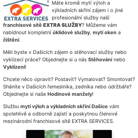
Máte kromě mytí výloh a
výkladních skříní zájem i o jiné
profesionální služby naší
franchisové sítě
EXTRA SLUŽBY
? Můžeme vám
nabídnout kompletní
úklidové služby
,
mytí oken
a
čištění
.
Měli byste v Dašicích zájem o stěhovací služby nebo
vyklízecí práce? Objednejte si u nás
Stěhování
nebo
Vyklízení
!
Chcete něco opravit? Postavit? Vymalovat? Smontovat?
Sháníte v Dašicích řemeslníka, zedníka nebo údržbáře?
Objednejte si naše
Hodinové manžely
!
Službu
mytí výloh a výkladních skříní Dašice
vám
spolehlivě a odborně zajistí a poskytnou členové
mezinárodní franchisové sítě EXTRA SERVICES.