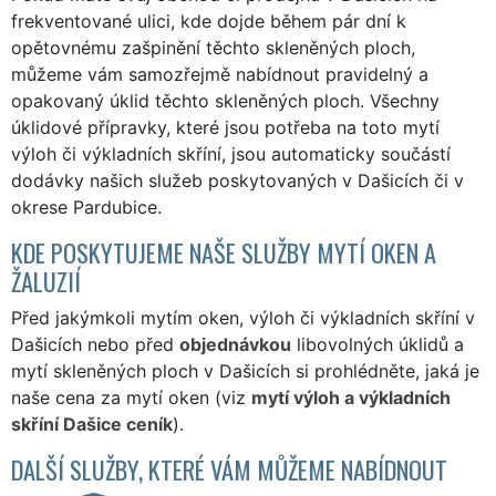
frekventované ulici, kde dojde během pár dní k
opětovnému zašpinění těchto skleněných ploch,
můžeme vám samozřejmě nabídnout pravidelný a
opakovaný úklid těchto skleněných ploch. Všechny
úklidové přípravky, které jsou potřeba na toto mytí
výloh či výkladních skříní, jsou automaticky součástí
dodávky našich služeb poskytovaných v Dašicích či v
okrese Pardubice.
KDE POSKYTUJEME NAŠE SLUŽBY MYTÍ OKEN A
ŽALUZIÍ
Před jakýmkoli mytím oken, výloh či výkladních skříní v
Dašicích nebo před
objednávkou
libovolných úklidů a
mytí skleněných ploch v Dašicích si prohlédněte, jaká je
naše cena za mytí oken (viz
mytí výloh a výkladních
skříní Dašice ceník
).
DALŠÍ SLUŽBY, KTERÉ VÁM MŮŽEME NABÍDNOUT