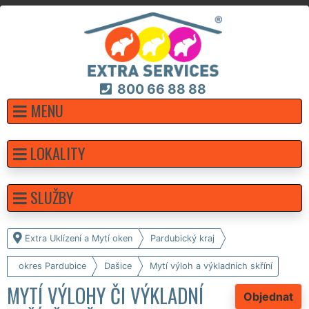
800 66 88 88
MENU
LOKALITY
SLUŽBY
Extra Uklízení a Mytí oken
Pardubický kraj
okres Pardubice
Dašice
Mytí výloh a výkladních skříní
MYTÍ VÝLOHY ČI VÝKLADNÍ
Objednat