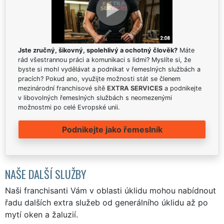
Jste zručný, šikovný, spolehlivý a ochotný člověk?
Máte
rád všestrannou práci a komunikaci s lidmi? Myslíte si, že
byste si mohl vydělávat a podnikat v řemeslných službách a
pracích? Pokud ano, využijte možnosti stát se členem
mezinárodní franchisové sítě
EXTRA SERVICES
a podnikejte
v libovolných řemeslných službách s neomezenými
možnostmi po celé Evropské unii.
Podnikejte jako řemeslník
NAŠE DALŠÍ SLUŽBY
Naši franchisanti Vám v oblasti úklidu mohou nabídnout
řadu dalších extra služeb od generálního úklidu až po
mytí oken a žaluzií.