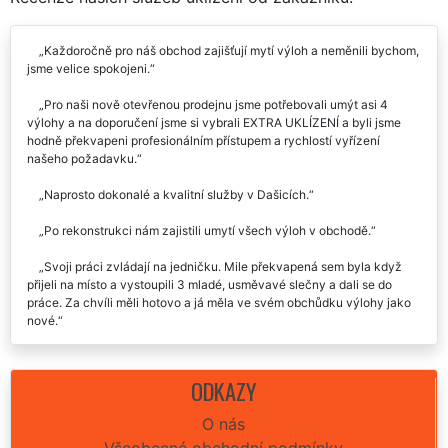
Recenze našich služeb uklízení od zákazníků:
Každoročně pro náš obchod zajišťují mytí výloh a neměnili bychom,
jsme velice spokojeni.
Pro naši nově otevřenou prodejnu jsme potřebovali umýt asi 4
výlohy a na doporučení jsme si vybrali EXTRA UKLÍZENÍ a byli jsme
hodně překvapeni profesionálním přístupem a rychlostí vyřízení
našeho požadavku.
Naprosto dokonalé a kvalitní služby v Dašicích.
Po rekonstrukci nám zajistili umytí všech výloh v obchodě.
Svoji práci zvládají na jedničku. Mile překvapená sem byla když
přijeli na místo a vystoupili 3 mladé, usměvavé slečny a dali se do
práce. Za chvíli měli hotovo a já měla ve svém obchůdku výlohy jako
nové.
Necháváme si několikrát do roka umýt výkladní skříně u nás na
krámě v Dašicích a po několika pokusech s ostatními firmami jsme
ODKAZY
konečně narazili na extra úklid a dále hledat nemusíme. Takový
přístup žádná firma nenabízela a hlavně odvedená práce je dle našich
O nás