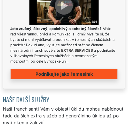
Jste zručný, šikovný, spolehlivý a ochotný člověk?
Máte
rád všestrannou práci a komunikaci s lidmi? Myslíte si, že
byste si mohl vydělávat a podnikat v řemeslných službách a
pracích? Pokud ano, využijte možnosti stát se členem
mezinárodní franchisové sítě
EXTRA SERVICES
a podnikejte
v libovolných řemeslných službách s neomezenými
možnostmi po celé Evropské unii.
Podnikejte jako řemeslník
NAŠE DALŠÍ SLUŽBY
Naši franchisanti Vám v oblasti úklidu mohou nabídnout
řadu dalších extra služeb od generálního úklidu až po
mytí oken a žaluzií.