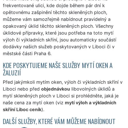
frekventované ulici, kde dojde během pár dní k
opětovnému zašpinění těchto skleněných ploch,
můžeme vám samozřejmě nabídnout pravidelný a
opakovaný úklid těchto skleněných ploch. Všechny
úklidové přípravky, které jsou potřeba na toto mytí
výloh či výkladních skříní, jsou automaticky součástí
dodávky našich služeb poskytovaných v Liboci či v
městské části Praha 6.
KDE POSKYTUJEME NAŠE SLUŽBY MYTÍ OKEN A
ŽALUZIÍ
Před jakýmkoli mytím oken, výloh či výkladních skříní v
Liboci nebo před
objednávkou
libovolných úklidů a
mytí skleněných ploch v Liboci si prohlédněte, jaká je
naše cena za mytí oken (viz
mytí výloh a výkladních
skříní Liboc ceník
).
DALŠÍ SLUŽBY, KTERÉ VÁM MŮŽEME NABÍDNOUT