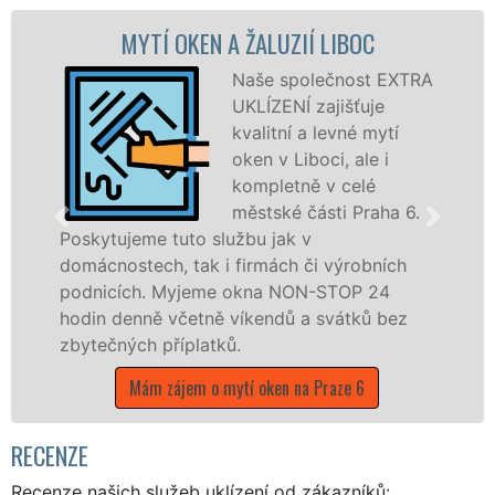
TÍ OKEN A ŽALUZIÍ LIBOC
MYTÍ OKE
Naše společnost EXTRA
UKLÍZENÍ zajišťuje
kvalitní a levné mytí
oken v Liboci, ale i
kompletně v celé
městské části Praha 6.
e tuto službu jak v
Poskytujeme k
ch, tak i firmách či výrobních
po celé městs
. Myjeme okna NON-STOP 24
prostřednict
ně včetně víkendů a svátků bez
EXTRA UKLÍZE
 příplatků.
během státní
m zájem o mytí oken na Praze 6
Mám zájem o m
RECENZE