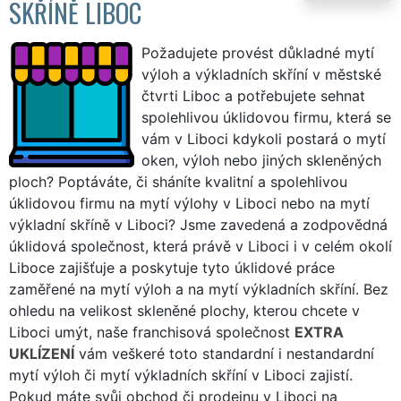
SKŘÍNĚ LIBOC
Požadujete provést důkladné mytí
výloh a výkladních skříní v městské
čtvrti Liboc a potřebujete sehnat
spolehlivou úklidovou firmu, která se
vám v Liboci kdykoli postará o mytí
oken, výloh nebo jiných skleněných
ploch? Poptáváte, či sháníte kvalitní a spolehlivou
úklidovou firmu na mytí výlohy v Liboci nebo na mytí
výkladní skříně v Liboci? Jsme zavedená a zodpovědná
úklidová společnost, která právě v Liboci i v celém okolí
Liboce zajišťuje a poskytuje tyto úklidové práce
zaměřené na mytí výloh a na mytí výkladních skříní. Bez
ohledu na velikost skleněné plochy, kterou chcete v
Liboci umýt, naše franchisová společnost
EXTRA
UKLÍZENÍ
vám veškeré toto standardní i nestandardní
mytí výloh či mytí výkladních skříní v Liboci zajistí.
Pokud máte svůj obchod či prodejnu v Liboci na