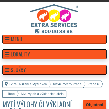
800 66 88 88
MENU
LOKALITY
SLUŽBY
Extra Uklízení a Mytí oken
hlavní město Praha
Praha 6
Liboc
Mytí výloh a výkladních skříní
MYTÍ VÝLOHY ČI VÝKLADNÍ
Objednat