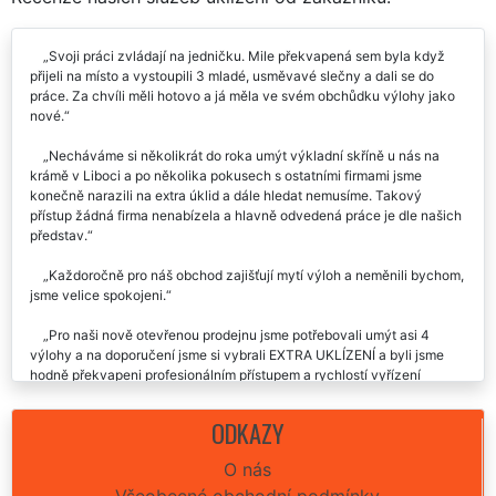
Recenze našich služeb uklízení od zákazníků:
Svoji práci zvládají na jedničku. Mile překvapená sem byla když
přijeli na místo a vystoupili 3 mladé, usměvavé slečny a dali se do
práce. Za chvíli měli hotovo a já měla ve svém obchůdku výlohy jako
nové.
Necháváme si několikrát do roka umýt výkladní skříně u nás na
krámě v Liboci a po několika pokusech s ostatními firmami jsme
konečně narazili na extra úklid a dále hledat nemusíme. Takový
přístup žádná firma nenabízela a hlavně odvedená práce je dle našich
představ.
Každoročně pro náš obchod zajišťují mytí výloh a neměnili bychom,
jsme velice spokojeni.
Pro naši nově otevřenou prodejnu jsme potřebovali umýt asi 4
výlohy a na doporučení jsme si vybrali EXTRA UKLÍZENÍ a byli jsme
hodně překvapeni profesionálním přístupem a rychlostí vyřízení
našeho požadavku.
ODKAZY
Naprosto dokonalé a kvalitní služby v Liboci.
O nás