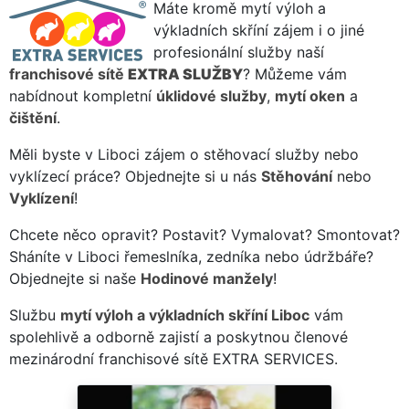
Máte kromě mytí výloh a
výkladních skříní zájem i o jiné
profesionální služby naší
franchisové sítě
EXTRA SLUŽBY
? Můžeme vám
nabídnout kompletní
úklidové služby
,
mytí oken
a
čištění
.
Měli byste v Liboci zájem o stěhovací služby nebo
vyklízecí práce? Objednejte si u nás
Stěhování
nebo
Vyklízení
!
Chcete něco opravit? Postavit? Vymalovat? Smontovat?
Sháníte v Liboci řemeslníka, zedníka nebo údržbáře?
Objednejte si naše
Hodinové manžely
!
Službu
mytí výloh a výkladních skříní Liboc
vám
spolehlivě a odborně zajistí a poskytnou členové
mezinárodní franchisové sítě EXTRA SERVICES.