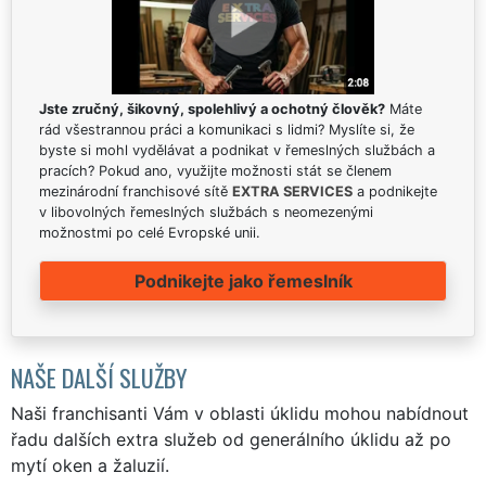
Jste zručný, šikovný, spolehlivý a ochotný člověk?
Máte
rád všestrannou práci a komunikaci s lidmi? Myslíte si, že
byste si mohl vydělávat a podnikat v řemeslných službách a
pracích? Pokud ano, využijte možnosti stát se členem
mezinárodní franchisové sítě
EXTRA SERVICES
a podnikejte
v libovolných řemeslných službách s neomezenými
možnostmi po celé Evropské unii.
Podnikejte jako řemeslník
NAŠE DALŠÍ SLUŽBY
Naši franchisanti Vám v oblasti úklidu mohou nabídnout
řadu dalších extra služeb od generálního úklidu až po
mytí oken a žaluzií.