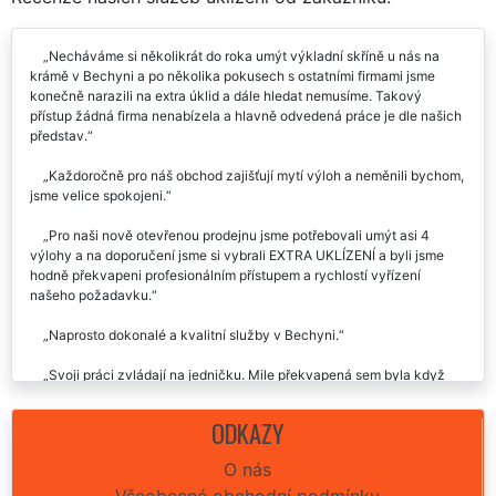
Necháváme si několikrát do roka umýt výkladní skříně u nás na
krámě v Bechyni a po několika pokusech s ostatními firmami jsme
konečně narazili na extra úklid a dále hledat nemusíme. Takový
přístup žádná firma nenabízela a hlavně odvedená práce je dle našich
představ.
Každoročně pro náš obchod zajišťují mytí výloh a neměnili bychom,
jsme velice spokojeni.
Pro naši nově otevřenou prodejnu jsme potřebovali umýt asi 4
výlohy a na doporučení jsme si vybrali EXTRA UKLÍZENÍ a byli jsme
hodně překvapeni profesionálním přístupem a rychlostí vyřízení
našeho požadavku.
Naprosto dokonalé a kvalitní služby v Bechyni.
Svoji práci zvládají na jedničku. Mile překvapená sem byla když
přijeli na místo a vystoupili 3 mladé, usměvavé slečny a dali se do
práce. Za chvíli měli hotovo a já měla ve svém obchůdku výlohy jako
ODKAZY
nové.
O nás
Po rekonstrukci nám zajistili umytí všech výloh v obchodě.
Všeobecné obchodní podmínky