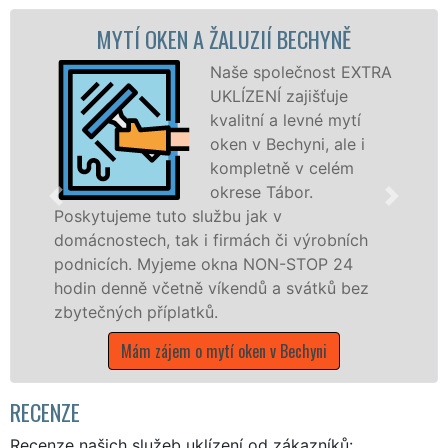
OKEN A ŽALUZIÍ BECHYNĚ
MYTÍ OKENNÍC
Naše společnost EXTRA
UKLÍZENÍ zajišťuje
kvalitní a levné mytí
oken v Bechyni, ale i
kompletně v celém
okrese Tábor.
tuto službu jak v
Poskytujeme kom
, tak i firmách či výrobních
po celém okres
Myjeme okna NON-STOP 24
franchisových 
včetně víkendů a svátků bez
UKLÍZENÍ, a to 
říplatků.
státních svátků.
zájem o mytí oken v Bechyni
Mám zájem o mytí
RECENZE
Recenze našich služeb uklízení od zákazníků: