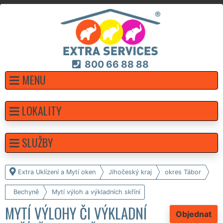
800 66 88 88
MENU
LOKALITY
SLUŽBY
Extra Uklízení a Mytí oken
Jihočeský kraj
okres Tábor
Bechyně
Mytí výloh a výkladních skříní
MYTÍ VÝLOHY ČI VÝKLADNÍ
Objednat