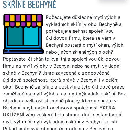
SKŘÍNĚ BECHYNĚ
Požadujete důkladné mytí výloh a
výkladních skříní v obci Bechyně a
potřebujete sehnat spolehlivou
úklidovou firmu, která se vám v
Bechyni postará o mytí oken, výloh
nebo jiných skleněných ploch?
Poptáváte, či sháníte kvalitní a spolehlivou úklidovou
firmu na mytí výlohy v Bechyni nebo na mytí výkladní
skříně v Bechyni? Jsme zavedená a zodpovědná
úklidová společnost, která právě v Bechyni i v celém
okolí Bechyně zajišťuje a poskytuje tyto úklidové práce
zaměřené na mytí výloh a na mytí výkladních skříní. Bez
ohledu na velikost skleněné plochy, kterou chcete v
Bechyni umýt, naše franchisová společnost
EXTRA
UKLÍZENÍ
vám veškeré toto standardní i nestandardní
mytí výloh či mytí výkladních skříní v Bechyni zajistí.
Pokud máte svůj obchod či prodejnu v Bechyni na