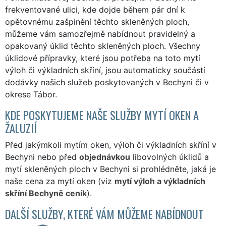
frekventované ulici, kde dojde během pár dní k
opětovnému zašpinění těchto skleněných ploch,
můžeme vám samozřejmě nabídnout pravidelný a
opakovaný úklid těchto skleněných ploch. Všechny
úklidové přípravky, které jsou potřeba na toto mytí
výloh či výkladních skříní, jsou automaticky součástí
dodávky našich služeb poskytovaných v Bechyni či v
okrese Tábor.
KDE POSKYTUJEME NAŠE SLUŽBY MYTÍ OKEN A
ŽALUZIÍ
Před jakýmkoli mytím oken, výloh či výkladních skříní v
Bechyni nebo před
objednávkou
libovolných úklidů a
mytí skleněných ploch v Bechyni si prohlédněte, jaká je
naše cena za mytí oken (viz
mytí výloh a výkladních
skříní Bechyně ceník
).
DALŠÍ SLUŽBY, KTERÉ VÁM MŮŽEME NABÍDNOUT