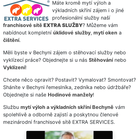
Máte kromě mytí výloh a
výkladních skříní zájem i o jiné
profesionální služby naší
franchisové sítě
EXTRA SLUŽBY
? Můžeme vám
nabídnout kompletní
úklidové služby
,
mytí oken
a
čištění
.
Měli byste v Bechyni zájem o stěhovací služby nebo
vyklízecí práce? Objednejte si u nás
Stěhování
nebo
Vyklízení
!
Chcete něco opravit? Postavit? Vymalovat? Smontovat?
Sháníte v Bechyni řemeslníka, zedníka nebo údržbáře?
Objednejte si naše
Hodinové manžely
!
Službu
mytí výloh a výkladních skříní Bechyně
vám
spolehlivě a odborně zajistí a poskytnou členové
mezinárodní franchisové sítě EXTRA SERVICES.