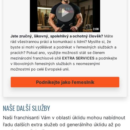
Jste zručný, šikovný, spolehlivý a ochotný člověk?
Máte
rád všestrannou práci a komunikaci s lidmi? Myslíte si, že
byste si mohl vydělávat a podnikat v řemeslných službách a
pracích? Pokud ano, využijte možnosti stát se členem
mezinárodní franchisové sítě
EXTRA SERVICES
a podnikejte
v libovolných řemeslných službách s neomezenými
možnostmi po celé Evropské unii.
Podnikejte jako řemeslník
NAŠE DALŠÍ SLUŽBY
Naši franchisanti Vám v oblasti úklidu mohou nabídnout
řadu dalších extra služeb od generálního úklidu až po