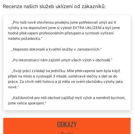
J
RECENZE
Recenze našich služeb uklízení od zákazníků:
Pro naši nově otevřenou prodejnu jsme potřebovali umýt asi 4
výlohy a na doporučení jsme si vybrali EXTRA UKLÍZENÍ a byli jsme
hodně překvapeni profesionálním přístupem a rychlostí vyřízení
našeho požadavku.
Naprosto dokonalé a kvalitní služby v Jaroslavicích.
Po rekonstrukci nám zajistili umytí všech výloh v obchodě.
Svoji práci zvládají na jedničku. Mile překvapená sem byla když
přijeli na místo a vystoupili 3 mladé, usměvavé slečny a dali se do
práce. Za chvíli měli hotovo a já měla ve svém obchůdku výlohy jako
nové.
Každoročně pro náš obchod zajišťují mytí výloh a neměnili bychom,
jsme velice spokojeni.