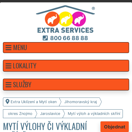
800 66 88 88
MENU
LOKALITY
SLUŽBY
Extra Uklízení a Mytí oken
Jihomoravský kraj
okres Znojmo
Jaroslavice
Mytí výloh a výkladních skříní
MYTÍ VÝLOHY ČI VÝKLADNÍ
Objednat