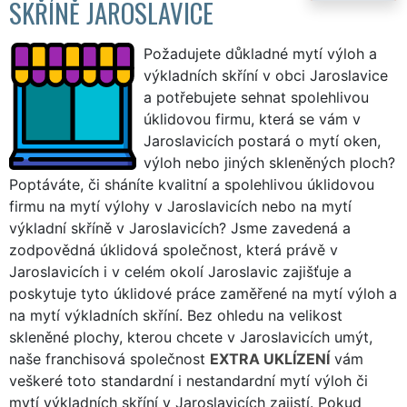
SKŘÍNĚ JAROSLAVICE
Požadujete důkladné mytí výloh a
výkladních skříní v obci Jaroslavice
a potřebujete sehnat spolehlivou
úklidovou firmu, která se vám v
Jaroslavicích postará o mytí oken,
výloh nebo jiných skleněných ploch?
Poptáváte, či sháníte kvalitní a spolehlivou úklidovou
firmu na mytí výlohy v Jaroslavicích nebo na mytí
výkladní skříně v Jaroslavicích? Jsme zavedená a
zodpovědná úklidová společnost, která právě v
Jaroslavicích i v celém okolí Jaroslavic zajišťuje a
poskytuje tyto úklidové práce zaměřené na mytí výloh a
na mytí výkladních skříní. Bez ohledu na velikost
skleněné plochy, kterou chcete v Jaroslavicích umýt,
naše franchisová společnost
EXTRA UKLÍZENÍ
vám
veškeré toto standardní i nestandardní mytí výloh či
mytí výkladních skříní v Jaroslavicích zajistí. Pokud