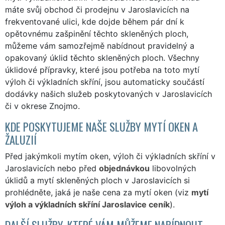
máte svůj obchod či prodejnu v Jaroslavicích na
frekventované ulici, kde dojde během pár dní k
opětovnému zašpinění těchto skleněných ploch,
můžeme vám samozřejmě nabídnout pravidelný a
opakovaný úklid těchto skleněných ploch. Všechny
úklidové přípravky, které jsou potřeba na toto mytí
výloh či výkladních skříní, jsou automaticky součástí
dodávky našich služeb poskytovaných v Jaroslavicích
či v okrese Znojmo.
KDE POSKYTUJEME NAŠE SLUŽBY MYTÍ OKEN A
ŽALUZIÍ
Před jakýmkoli mytím oken, výloh či výkladních skříní v
Jaroslavicích nebo před
objednávkou
libovolných
úklidů a mytí skleněných ploch v Jaroslavicích si
prohlédněte, jaká je naše cena za mytí oken (viz
mytí
výloh a výkladních skříní Jaroslavice ceník
).
DALŠÍ SLUŽBY, KTERÉ VÁM MŮŽEME NABÍDNOUT