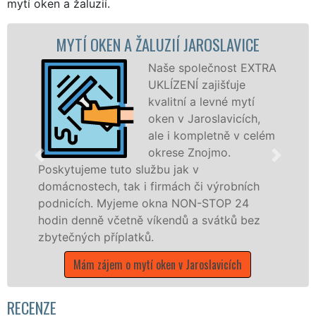
mytí oken a žaluzií.
 A ŽALUZIÍ JAROSLAVICE
MYTÍ OKENN
JA
Naše společnost EXTRA
UKLÍZENÍ zajišťuje
kvalitní a levné mytí
oken v Jaroslavicích,
ale i kompletně v celém
okrese Znojmo.
o službu jak v
ak i firmách či výrobních
dřevěná okna a dv
jeme okna NON-STOP 24
kompletní a kvalit
etně víkendů a svátků bez
okrese Znojmo pro
latků.
franchisových po
UKLÍZENÍ, a to i 
o mytí oken v Jaroslavicích
státních svátků.
Mám zájem o myt