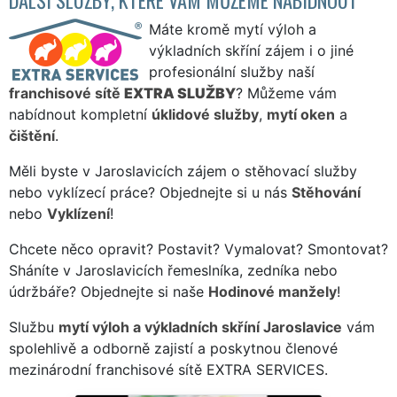
Máte kromě mytí výloh a
výkladních skříní zájem i o jiné
profesionální služby naší
franchisové sítě
EXTRA SLUŽBY
? Můžeme vám
nabídnout kompletní
úklidové služby
,
mytí oken
a
čištění
.
Měli byste v Jaroslavicích zájem o stěhovací služby
nebo vyklízecí práce? Objednejte si u nás
Stěhování
nebo
Vyklízení
!
Chcete něco opravit? Postavit? Vymalovat? Smontovat?
Sháníte v Jaroslavicích řemeslníka, zedníka nebo
údržbáře? Objednejte si naše
Hodinové manžely
!
Službu
mytí výloh a výkladních skříní Jaroslavice
vám
spolehlivě a odborně zajistí a poskytnou členové
mezinárodní franchisové sítě EXTRA SERVICES.