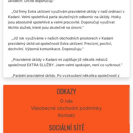
úklidech. Určitě doporučuji.
Od firmy Extra uklízení využívám pravidelné úklidy v naší ordinaci v
Kadani. Velmi spolehlivá parta skutečných odbornic na úklidy. Holky
jsou absolutně spolehlivé a velmi pracovité. Doporučuji využívat
těchto služeb, které jsou skutečně na úrovni.
Již rok využíváme v našich obchodních prostorech v Kadani
pravidelný úklid od společnosti Extra uklízení. Precizní, poctiví,
dochvilní. Výborná komunikace. Doporučuju.
Pravidelné úklidy v Kadani mi zajišťuje již několik měsíců
společnost EXTRA SLUŽBY. Jsem velmi spokojen, není co vytknout.
Parádní pravidelné úklidy. Po vyzkoušení několika společností z
Kadaně si rozhodně necháme tuto úklidovou firmu.
ODKAZY
Velmi kvalitní a odborné pravidelné úklidy v Kadani využíváme již 3
roky od této společnosti EXTRA UKLÍZENÍ. Výborná zkušenost, určitě
O nás
doporučujeme.
Všeobecné obchodní podmínky
Kontakt
SOCIÁLNÍ SÍTĚ