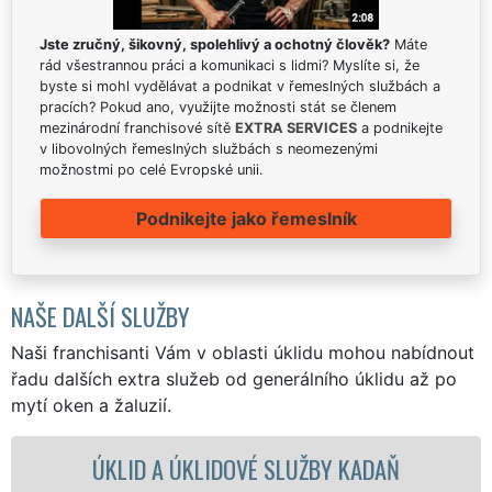
Jste zručný, šikovný, spolehlivý a ochotný člověk?
Máte
rád všestrannou práci a komunikaci s lidmi? Myslíte si, že
byste si mohl vydělávat a podnikat v řemeslných službách a
pracích? Pokud ano, využijte možnosti stát se členem
mezinárodní franchisové sítě
EXTRA SERVICES
a podnikejte
v libovolných řemeslných službách s neomezenými
možnostmi po celé Evropské unii.
Podnikejte jako řemeslník
NAŠE DALŠÍ SLUŽBY
Naši franchisanti Vám v oblasti úklidu mohou nabídnout
řadu dalších extra služeb od generálního úklidu až po
mytí oken a žaluzií.
 A ÚKLIDOVÉ SLUŽBY KADAŇ
ÚKLIDOVÁ 