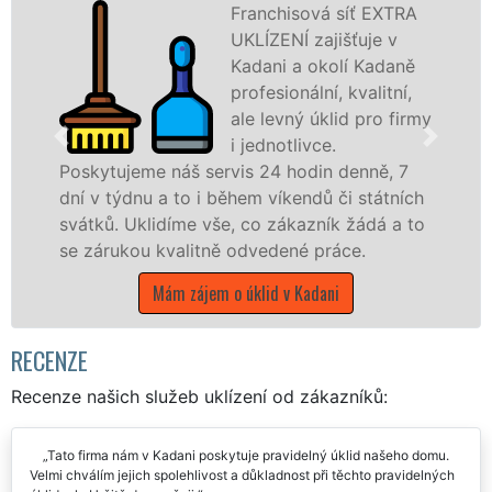
Franchisová síť EXTRA
UKLÍZENÍ zajišťuje v
Kadani a okolí Kadaně
profesionální, kvalitní,
ale levný úklid pro firmy
i jednotlivce.
e náš servis 24 hodin denně, 7
nabízíme pro
u a to i během víkendů či státních
státní podnik
lidíme vše, co zákazník žádá a to
Ústeckém kraji
 kvalitně odvedené práce.
Mám záj
Mám zájem o úklid v Kadani
RECENZE
Recenze našich služeb uklízení od zákazníků:
Tato firma nám v Kadani poskytuje pravidelný úklid našeho domu.
Velmi chválím jejich spolehlivost a důkladnost při těchto pravidelných