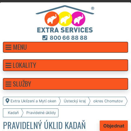
800 66 88 88
MENU
LOKALITY
SLUŽBY
Extra Uklízení a Mytí oken
Ústecký kraj
okres Chomutov
Kadaň
Pravidelné úklidy
PRAVIDELNÝ ÚKLID KADAŇ
Objednat