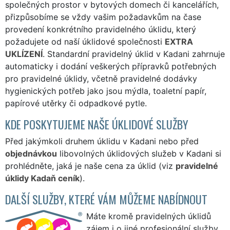
společných prostor v bytových domech či kancelářích,
přizpůsobíme se vždy vašim požadavkům na čase
provedení konkrétního pravidelného úklidu, který
požadujete od naší úklidové společnosti
EXTRA
UKLÍZENÍ
. Standardní pravidelný úklid v Kadani zahrnuje
automaticky i dodání veškerých přípravků potřebných
pro pravidelné úklidy, včetně pravidelné dodávky
hygienických potřeb jako jsou mýdla, toaletní papír,
papírové utěrky či odpadkové pytle.
KDE POSKYTUJEME NAŠE ÚKLIDOVÉ SLUŽBY
Před jakýmkoli druhem úklidu v Kadani nebo před
objednávkou
libovolných úklidových služeb v Kadani si
prohlédněte, jaká je naše cena za úklid (viz
pravidelné
úklidy Kadaň ceník
).
DALŠÍ SLUŽBY, KTERÉ VÁM MŮŽEME NABÍDNOUT
Máte kromě pravidelných úklidů
zájem i o jiné profesionální služby