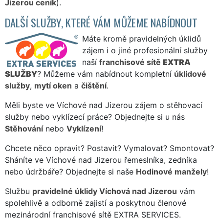
Jizerou ceník
).
DALŠÍ SLUŽBY, KTERÉ VÁM MŮŽEME NABÍDNOUT
Máte kromě pravidelných úklidů
zájem i o jiné profesionální služby
naší
franchisové sítě
EXTRA
SLUŽBY
? Můžeme vám nabídnout kompletní
úklidové
služby
,
mytí oken
a
čištění
.
Měli byste ve Víchové nad Jizerou zájem o stěhovací
služby nebo vyklízecí práce? Objednejte si u nás
Stěhování
nebo
Vyklízení
!
Chcete něco opravit? Postavit? Vymalovat? Smontovat?
Sháníte ve Víchové nad Jizerou řemeslníka, zedníka
nebo údržbáře? Objednejte si naše
Hodinové manžely
!
Službu
pravidelné úklidy Víchová nad Jizerou
vám
spolehlivě a odborně zajistí a poskytnou členové
mezinárodní franchisové sítě EXTRA SERVICES.