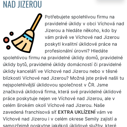
NAD JIZEROU
Potřebujete spolehlivou firmu na
pravidelné úklidy v obci Víchová nad
Jizerou a hledáte někoho, kdo by
vám právě ve Víchové nad Jizerou
poskytl kvalitní úklidové práce na
profesionální úrovni? Hledáte
spolehlivou firmu na pravidelné úklidy domů, pravidelné
úklidy bytů, pravidelné úklidy domácností či pravidelné
úklidy kanceláří ve Víchové nad Jizerou nebo v těsné
blízkosti Víchové nad Jizerou? Možná jste právě našli tu
nejspolehlivější úklidovou společnost v ČR. Jsme
značková úklidová firma, která své pravidelné úklidové
práce poskytuje nejen ve Víchové nad Jizerou, ale v
celém širokém okolí Víchové nad Jizerou. Naše
zavedená franchisová síť
EXTRA UKLÍZENÍ
vám ve
Víchové nad Jizerou i v celém okrese Semily zajistí a
samozřejmě poskytne jakékoli úklidové služby, které