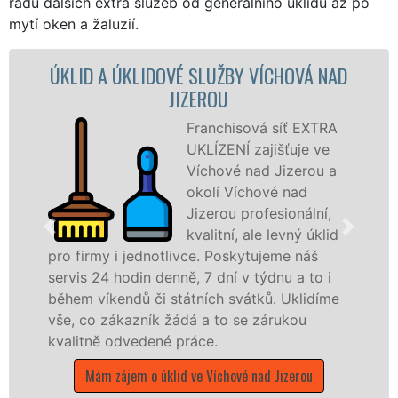
řadu dalších extra služeb od generálního úklidu až po
mytí oken a žaluzií.
ÚKLIDOVÉ SLUŽBY VÍCHOVÁ NAD
ÚKLIDOVÁ 
JIZEROU
Franchisová síť EXTRA
UKLÍZENÍ zajišťuje ve
Víchové nad Jizerou a
okolí Víchové nad
Jizerou profesionální,
kvalitní, ale levný úklid
i jednotlivce. Poskytujeme náš
služby nabíz
hodin denně, 7 dní v týdnu a to i
společnosti, 
ndů či státních svátků. Uklidíme
v celém Liber
kazník žádá a to se zárukou
Mám zájem 
dvedené práce.
ájem o úklid ve Víchové nad Jizerou