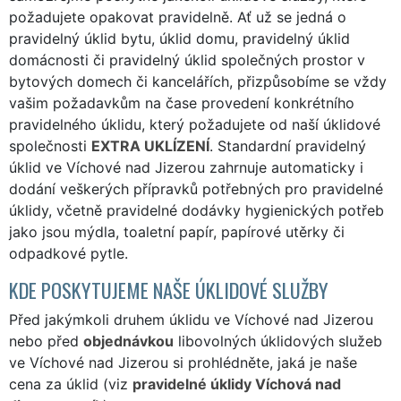
požadujete opakovat pravidelně. Ať už se jedná o
pravidelný úklid bytu, úklid domu, pravidelný úklid
domácnosti či pravidelný úklid společných prostor v
bytových domech či kancelářích, přizpůsobíme se vždy
vašim požadavkům na čase provedení konkrétního
pravidelného úklidu, který požadujete od naší úklidové
společnosti
EXTRA UKLÍZENÍ
. Standardní pravidelný
úklid ve Víchové nad Jizerou zahrnuje automaticky i
dodání veškerých přípravků potřebných pro pravidelné
úklidy, včetně pravidelné dodávky hygienických potřeb
jako jsou mýdla, toaletní papír, papírové utěrky či
odpadkové pytle.
KDE POSKYTUJEME NAŠE ÚKLIDOVÉ SLUŽBY
Před jakýmkoli druhem úklidu ve Víchové nad Jizerou
nebo před
objednávkou
libovolných úklidových služeb
ve Víchové nad Jizerou si prohlédněte, jaká je naše
cena za úklid (viz
pravidelné úklidy Víchová nad