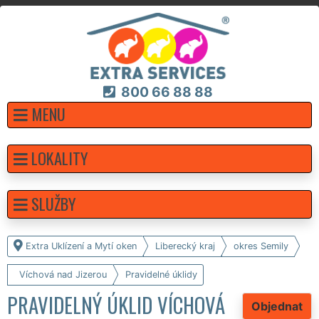
800 66 88 88
MENU
LOKALITY
SLUŽBY
Extra Uklízení a Mytí oken
Liberecký kraj
okres Semily
Víchová nad Jizerou
Pravidelné úklidy
PRAVIDELNÝ ÚKLID VÍCHOVÁ
Objednat