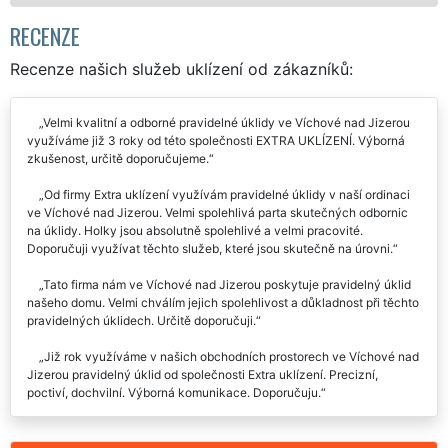
RECENZE
Recenze našich služeb uklízení od zákazníků:
Velmi kvalitní a odborné pravidelné úklidy ve Víchové nad Jizerou
využíváme již 3 roky od této společnosti EXTRA UKLÍZENÍ. Výborná
zkušenost, určitě doporučujeme.
Od firmy Extra uklízení využívám pravidelné úklidy v naší ordinaci
ve Víchové nad Jizerou. Velmi spolehlivá parta skutečných odbornic
na úklidy. Holky jsou absolutně spolehlivé a velmi pracovité.
Doporučuji využívat těchto služeb, které jsou skutečně na úrovni.
Tato firma nám ve Víchové nad Jizerou poskytuje pravidelný úklid
našeho domu. Velmi chválím jejich spolehlivost a důkladnost při těchto
pravidelných úklidech. Určitě doporučuji.
Již rok využíváme v našich obchodních prostorech ve Víchové nad
Jizerou pravidelný úklid od společnosti Extra uklízení. Precizní,
poctiví, dochvilní. Výborná komunikace. Doporučuju.
Pravidelné úklidy ve Víchové nad Jizerou mi zajišťuje již několik
měsíců společnost EXTRA SLUŽBY. Jsem velmi spokojen, není co