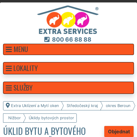
800 66 88 88
MENU
LOKALITY
SLUŽBY
Extra Uklízení a Mytí oken
Středočeský kraj
okres Beroun
Nižbor
Úklidy bytových prostor
ÚKLID BYTU A BYTOVÉHO
Objednat