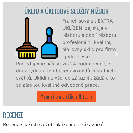
 A ÚKLIDOVÉ SLUŽBY NIŽBOR
ÚKLIDOVÁ 
Franchisová síť EXTRA
UKLÍZENÍ zajišťuje v
Nižboru a okolí Nižboru
profesionální, kvalitní,
ale levný úklid pro firmy
i jednotlivce.
e náš servis 24 hodin denně, 7
nabízíme pro
u a to i během víkendů či státních
státní podnik
lidíme vše, co zákazník žádá a to
Středočeském 
 kvalitně odvedené práce.
Mám záj
Mám zájem o úklid v Nižboru
RECENZE
Recenze našich služeb uklízení od zákazníků: