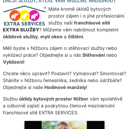
Máte kromě úklidů bytových
prostor zájem i o jiné profesionální
služby naší
franchisové sítě
EXTRA SLUŽBY
? Můžeme vám nabídnout kompletní
úklidové služby
,
mytí oken
a
čištění
.
Měli byste v Nižboru zájem o stěhovací služby nebo
vyklízecí práce? Objednejte si u nás
Stěhování
nebo
Vyklízení
!
Chcete něco opravit? Postavit? Vymalovat? Smontovat?
Sháníte v Nižboru řemeslníka, zedníka nebo údržbáře?
Objednejte si naše
Hodinové manžely
!
Službu
úklidy bytových prostor Nižbor
vám spolehlivě
a odborně zajistí a poskytnou členové mezinárodní
franchisové sítě EXTRA SERVICES.