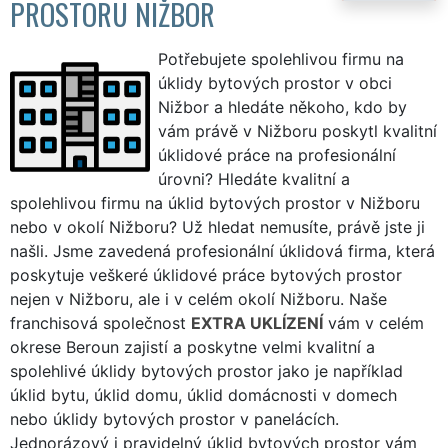
PROSTORU NIŽBOR
Potřebujete spolehlivou firmu na
úklidy bytových prostor v obci
Nižbor a hledáte někoho, kdo by
vám právě v Nižboru poskytl kvalitní
úklidové práce na profesionální
úrovni? Hledáte kvalitní a
spolehlivou firmu na úklid bytových prostor v Nižboru
nebo v okolí Nižboru? Už hledat nemusíte, právě jste ji
našli. Jsme zavedená profesionální úklidová firma, která
poskytuje veškeré úklidové práce bytových prostor
nejen v Nižboru, ale i v celém okolí Nižboru. Naše
franchisová společnost
EXTRA UKLÍZENÍ
vám v celém
okrese Beroun zajistí a poskytne velmi kvalitní a
spolehlivé úklidy bytových prostor jako je například
úklid bytu, úklid domu, úklid domácnosti v domech
nebo úklidy bytových prostor v panelácích.
Jednorázový i pravidelný úklid bytových prostor vám