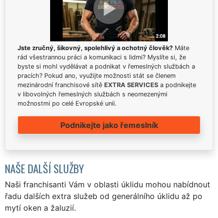
Jste zručný, šikovný, spolehlivý a ochotný člověk?
Máte
rád všestrannou práci a komunikaci s lidmi? Myslíte si, že
byste si mohl vydělávat a podnikat v řemeslných službách a
pracích? Pokud ano, využijte možnosti stát se členem
mezinárodní franchisové sítě
EXTRA SERVICES
a podnikejte
v libovolných řemeslných službách s neomezenými
možnostmi po celé Evropské unii.
Podnikejte jako řemeslník
NAŠE DALŠÍ SLUŽBY
Naši franchisanti Vám v oblasti úklidu mohou nabídnout
řadu dalších extra služeb od generálního úklidu až po
mytí oken a žaluzií.