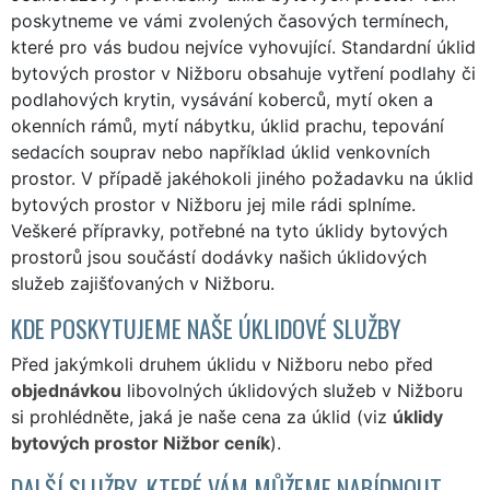
poskytneme ve vámi zvolených časových termínech,
které pro vás budou nejvíce vyhovující. Standardní úklid
bytových prostor v Nižboru obsahuje vytření podlahy či
podlahových krytin, vysávání koberců, mytí oken a
okenních rámů, mytí nábytku, úklid prachu, tepování
sedacích souprav nebo například úklid venkovních
prostor. V případě jakéhokoli jiného požadavku na úklid
bytových prostor v Nižboru jej mile rádi splníme.
Veškeré přípravky, potřebné na tyto úklidy bytových
prostorů jsou součástí dodávky našich úklidových
služeb zajišťovaných v Nižboru.
KDE POSKYTUJEME NAŠE ÚKLIDOVÉ SLUŽBY
Před jakýmkoli druhem úklidu v Nižboru nebo před
objednávkou
libovolných úklidových služeb v Nižboru
si prohlédněte, jaká je naše cena za úklid (viz
úklidy
bytových prostor Nižbor ceník
).
DALŠÍ SLUŽBY, KTERÉ VÁM MŮŽEME NABÍDNOUT