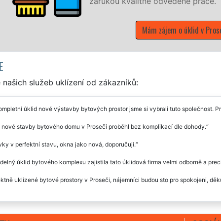
 odvedené práce.
zájem o úklid v Proseči
E
našich služeb uklízení od zákazníků:
mpletní úklid nové výstavby bytových prostor jsme si vybrali tuto společnost. 
 nové stavby bytového domu v Proseči proběhl bez komplikací dle dohody.
ky v perfektní stavu, okna jako nová, doporučuji.
delný úklid bytového komplexu zajistila tato úklidová firma velmi odborně a prec
ktně uklizené bytové prostory v Proseči, nájemníci budou sto pro spokojeni, děku