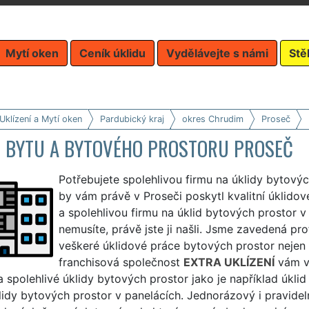
Mytí oken
Ceník úklidu
Vydělávejte s námi
Stě
Uklízení a Mytí oken
Pardubický kraj
okres Chrudim
Proseč
D BYTU A BYTOVÉHO PROSTORU PROSEČ
Potřebujete spolehlivou firmu na úklidy bytový
by vám právě v Proseči poskytl kvalitní úklidové
a spolehlivou firmu na úklid bytových prostor v
nemusíte, právě jste ji našli. Jsme zavedená pro
veškeré úklidové práce bytových prostor nejen v
franchisová společnost
EXTRA UKLÍZENÍ
vám v 
 a spolehlivé úklidy bytových prostor jako je například úkl
lidy bytových prostor v panelácích. Jednorázový i pravide