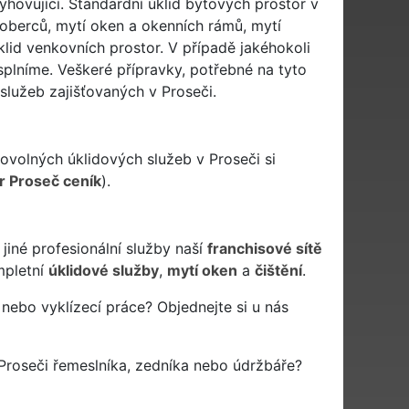
hovující. Standardní úklid bytových prostor v
koberců, mytí oken a okenních rámů, mytí
lid venkovních prostor. V případě jakéhokoli
splníme. Veškeré přípravky, potřebné na tyto
služeb zajišťovaných v Proseči.
ovolných úklidových služeb v Proseči si
r Proseč ceník
).
jiné profesionální služby naší
franchisové sítě
pletní
úklidové služby
,
mytí oken
a
čištění
.
 nebo vyklízecí práce? Objednejte si u nás
Proseči řemeslníka, zedníka nebo údržbáře?