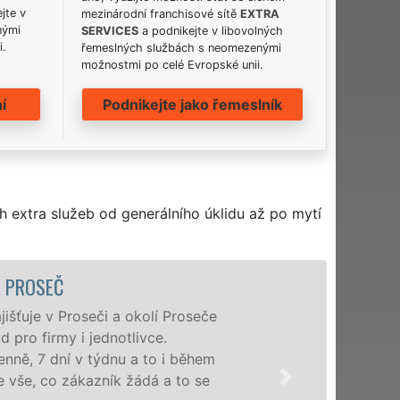
jte v
mezinárodní franchisové sítě
EXTRA
nými
SERVICES
a podnikejte v libovolných
i.
řemeslných službách s neomezenými
možnostmi po celé Evropské unii.
í
Podnikejte jako řemeslník
h extra služeb od generálního úklidu až po mytí
ÚKLIDOVÁ SLU
Naše společnost EX
profesionální úklid
nabízíme pro všechny
domácnosti v celém P