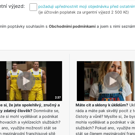
tní výjezd
požaduji upřednostnit moji objednávku před ostatním
(je účtován poplatek za urgentní výjezd 2 500 Kč)
ním poptávky souhlasím s
Obchodními podmínkami
a jsem s nimi seznám
e si, že jste spolehlivý, zručný a
Máte cit a sklony k úklidům?
Ukl
ky zdatný člověk?
Domníváte se,
ráda a máte pak skvělý pocit z t
te si mohl vydělávat a podnikat
čistoty a vůně? Myslíte si, že by
hovacích a vyklízecích službách?
mohla vydělávat a podnikat v úk
ano, využijte možnosti stát se
službách? Pokud ano, využijte 
m mezinárodní franchisové sítě
stát se členem mezinárodní fran