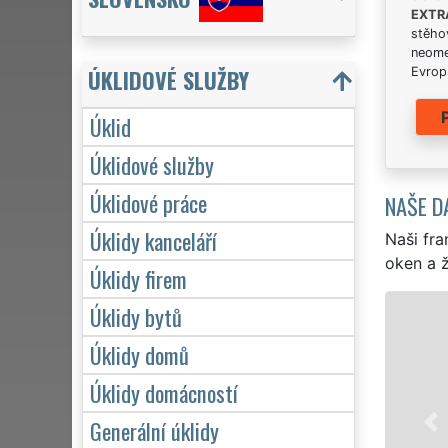
EXTR
stěhov
neome
ÚKLIDOVÉ SLUŽBY
Evrops
Úklid
Úklidové služby
Úklidové práce
NAŠE D
Úklidy kanceláří
Naši fra
oken a ž
Úklidy firem
Úklidy bytů
ÚKLID A 
Úklidy domů
Franchisová síť E
profesionální, kval
Úklidy domácností
Poskytujeme náš s
Generální úklidy
víkendů či státní