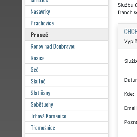
Službu
Nasavrky
franchi
Prachovice
CHCE
Proseč
Vyplň
Ronov nad Doubravou
Rosice
Služb
Seč
Skuteč
Datu
Slatiňany
Kde
Sobětuchy
Email
Trhová Kamenice
Pozn
Třemošnice