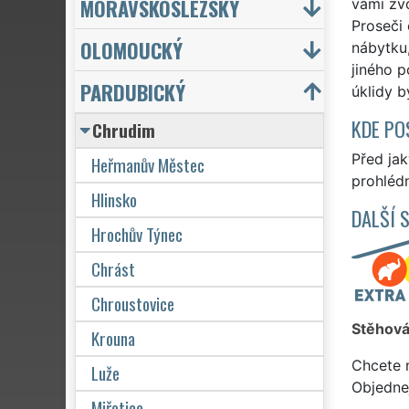
MORAVSKOSLEZSKÝ
vámi zvo
Proseči 
OLOMOUCKÝ
nábytku,
jiného p
PARDUBICKÝ
úklidy b
KDE PO
Chrudim
Před ja
Heřmanův Městec
prohlédn
Hlinsko
DALŠÍ 
Hrochův Týnec
Chrást
Chroustovice
Stěhová
Krouna
Chcete 
Luže
Objedne
Miřetice