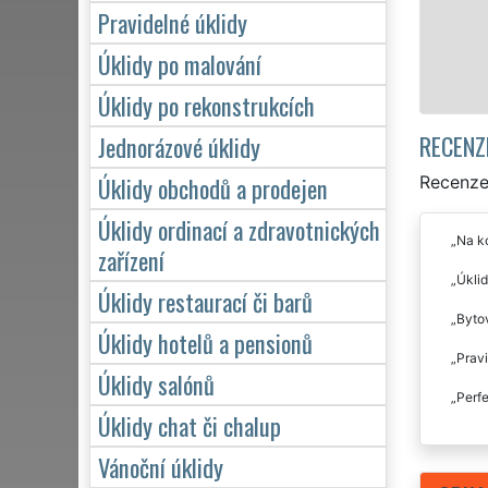
zárukou kvalitně
Pravidelné úklidy
Úklidy po malování
Mám 
Úklidy po rekonstrukcích
RECENZ
Jednorázové úklidy
Úklidy obchodů a prodejen
Recenze 
Úklidy ordinací a zdravotnických
Na ko
zařízení
Úklid
Úklidy restaurací či barů
Bytov
Úklidy hotelů a pensionů
Pravi
Úklidy salónů
Perfe
Úklidy chat či chalup
Vánoční úklidy