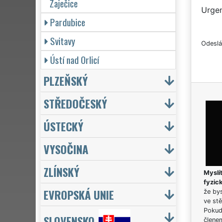
Zaječice
Urgen
Pardubice
Svitavy
Odeslá
Ústí nad Orlicí
PLZEŇSKÝ
STŘEDOČESKÝ
ÚSTECKÝ
VYSOČINA
ZLÍNSKÝ
Myslít
fyzic
EVROPSKÁ UNIE
že bys
ve stě
Pokud 
SLOVENSKO
člene