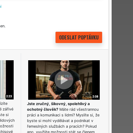
i
en.
ízíte
Jste zručný, šikovný, spolehlivý a
é zářivé
ochotný člověk?
Máte rád všestrannou
ste si
práci a komunikaci s lidmi? Myslíte si, že
lidových
byste si mohl vydělávat a podnikat v
možnosti
řemeslných službách a pracích? Pokud
chisové
ano, využijte možnosti stát se členem