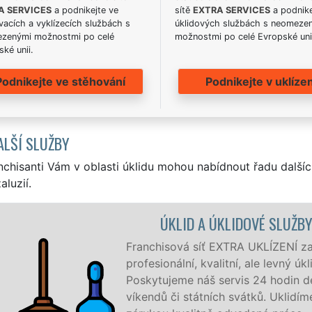
A SERVICES
a podnikejte ve
sítě
EXTRA SERVICES
a podnike
acích a vyklízecích službách s
úklidových službách s neomeze
zenými možnostmi po celé
možnostmi po celé Evropské uni
ké unii.
Podnikejte ve stěhování
Podnikejte v uklízen
ALŠÍ SLUŽBY
nchisanti Vám v oblasti úklidu mohou nabídnout řadu dalšíc
aluzií.
ÚKLIDOVÉ SLUŽBY PROSEČ
XTRA UKLÍZENÍ zajišťuje v Proseči a okolí Proseče
itní, ale levný úklid pro firmy i jednotlivce.
ervis 24 hodin denně, 7 dní v týdnu a to i během
ch svátků. Uklidíme vše, co zákazník žádá a to se