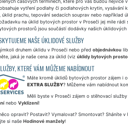
lených časových termínech, které pro vás budou nejvíce vy
obsahuje vytření podlahy či podlahových krytin, vysávání 
 úklid prachu, tepování sedacích souprav nebo například úk
ožadavku na úklid bytových prostor v Proseči jej mile rádi 
ytových prostorů jsou součástí dodávky našich úklidových 
SKYTUJEME NAŠE ÚKLIDOVÉ SLUŽBY
kýmkoli druhem úklidu v Proseči nebo před
objednávkou
lib
ěte, jaká je naše cena za úklid (viz
úklidy bytových prosto
SLUŽBY, KTERÉ VÁM MŮŽEME NABÍDNOUT
Máte kromě úklidů bytových prostor zájem i o 
EXTRA SLUŽBY
? Můžeme vám nabídnout kom
Měli byste v Proseči zájem o stěhovací služby
ní
nebo
Vyklízení
!
něco opravit? Postavit? Vymalovat? Smontovat? Sháníte v 
jte si naše
Hodinové manžely
!