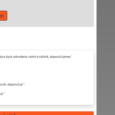
Mám zájem o 
Práce byla odvedena velmi kvalitně, doporučujeme.
izně, doporučuji.
ji.