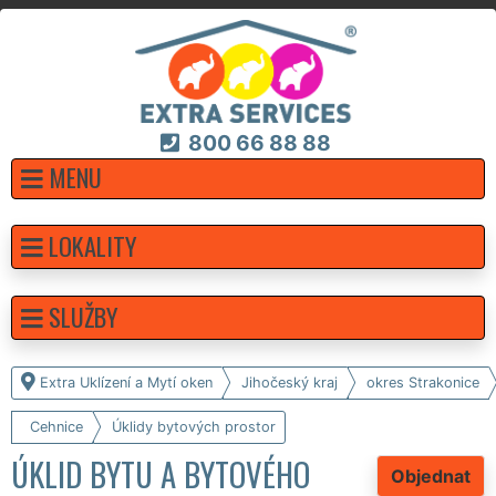
800 66 88 88
MENU
LOKALITY
SLUŽBY
Extra Uklízení a Mytí oken
Jihočeský kraj
okres Strakonice
Cehnice
Úklidy bytových prostor
ÚKLID BYTU A BYTOVÉHO
Objednat