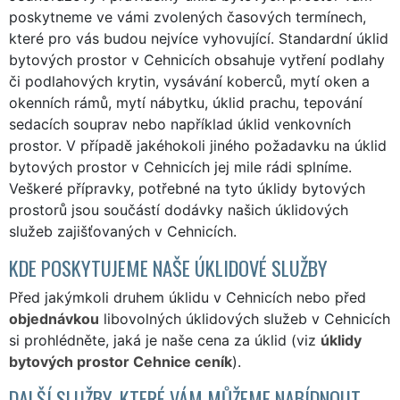
poskytneme ve vámi zvolených časových termínech,
které pro vás budou nejvíce vyhovující. Standardní úklid
bytových prostor v Cehnicích obsahuje vytření podlahy
či podlahových krytin, vysávání koberců, mytí oken a
okenních rámů, mytí nábytku, úklid prachu, tepování
sedacích souprav nebo například úklid venkovních
prostor. V případě jakéhokoli jiného požadavku na úklid
bytových prostor v Cehnicích jej mile rádi splníme.
Veškeré přípravky, potřebné na tyto úklidy bytových
prostorů jsou součástí dodávky našich úklidových
služeb zajišťovaných v Cehnicích.
KDE POSKYTUJEME NAŠE ÚKLIDOVÉ SLUŽBY
Před jakýmkoli druhem úklidu v Cehnicích nebo před
objednávkou
libovolných úklidových služeb v Cehnicích
si prohlédněte, jaká je naše cena za úklid (viz
úklidy
bytových prostor Cehnice ceník
).
DALŠÍ SLUŽBY, KTERÉ VÁM MŮŽEME NABÍDNOUT