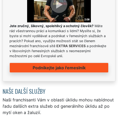
Jste zručný, šikovný, spolehlivý a ochotný člověk?
Máte
rád všestrannou práci a komunikaci s lidmi? Myslíte si, že
byste si mohl vydělávat a podnikat v řemeslných službách a
pracích? Pokud ano, využijte možnosti stát se členem
mezinárodní franchisové sítě
EXTRA SERVICES
a podnikejte
v libovolných řemeslných službách s neomezenými
možnostmi po celé Evropské unii.
Podnikejte jako řemeslník
NAŠE DALŠÍ SLUŽBY
Naši franchisanti Vám v oblasti úklidu mohou nabídnout
řadu dalších extra služeb od generálního úklidu až po
mytí oken a žaluzií.