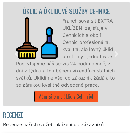
LIDOVÉ SLUŽBY CEHNICE
ÚKLIDOVÁ SLUŽ
Franchisová síť EXTRA
UKLÍZENÍ zajišťuje v
Cehnicích a okolí
Cehnic profesionální,
kvalitní, ale levný úklid
pro firmy i jednotlivce.
š servis 24 hodin denně, 7
nabízíme pro všec
o i během víkendů či státních
státní podniky, al
e vše, co zákazník žádá a to
Jihočeském kraji s 
litně odvedené práce.
Mám zájem o úk
jem o úklid v Cehnicích
RECENZE
Recenze našich služeb uklízení od zákazníků: