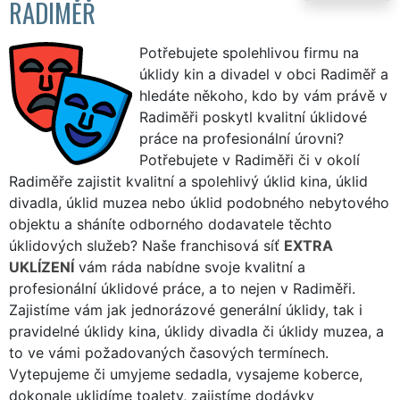
RADIMĚŘ
Potřebujete spolehlivou firmu na
úklidy kin a divadel v obci Radiměř a
hledáte někoho, kdo by vám právě v
Radiměři poskytl kvalitní úklidové
práce na profesionální úrovni?
Potřebujete v Radiměři či v okolí
Radiměře zajistit kvalitní a spolehlivý úklid kina, úklid
divadla, úklid muzea nebo úklid podobného nebytového
objektu a sháníte odborného dodavatele těchto
úklidových služeb? Naše franchisová síť
EXTRA
UKLÍZENÍ
vám ráda nabídne svoje kvalitní a
profesionální úklidové práce, a to nejen v Radiměři.
Zajistíme vám jak jednorázové generální úklidy, tak i
pravidelné úklidy kina, úklidy divadla či úklidy muzea, a
to ve vámi požadovaných časových termínech.
Vytepujeme či umyjeme sedadla, vysajeme koberce,
dokonale uklidíme toalety, zajistíme dodávky