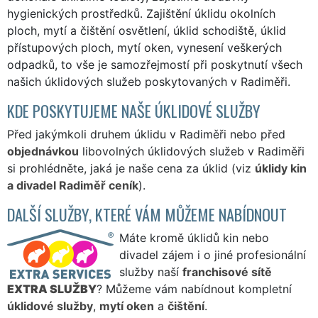
hygienických prostředků. Zajištění úklidu okolních
ploch, mytí a čištění osvětlení, úklid schodiště, úklid
přístupových ploch, mytí oken, vynesení veškerých
odpadků, to vše je samozřejmostí při poskytnutí všech
našich úklidových služeb poskytovaných v Radiměři.
KDE POSKYTUJEME NAŠE ÚKLIDOVÉ SLUŽBY
Před jakýmkoli druhem úklidu v Radiměři nebo před
objednávkou
libovolných úklidových služeb v Radiměři
si prohlédněte, jaká je naše cena za úklid (viz
úklidy kin
a divadel Radiměř ceník
).
DALŠÍ SLUŽBY, KTERÉ VÁM MŮŽEME NABÍDNOUT
Máte kromě úklidů kin nebo
divadel zájem i o jiné profesionální
služby naší
franchisové sítě
EXTRA SLUŽBY
? Můžeme vám nabídnout kompletní
úklidové služby
,
mytí oken
a
čištění
.