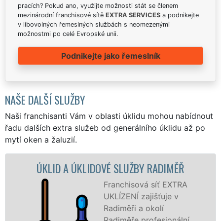
pracích? Pokud ano, využijte možnosti stát se členem
mezinárodní franchisové sítě
EXTRA SERVICES
a podnikejte
v libovolných řemeslných službách s neomezenými
možnostmi po celé Evropské unii.
Podnikejte jako řemeslník
NAŠE DALŠÍ SLUŽBY
Naši franchisanti Vám v oblasti úklidu mohou nabídnout
řadu dalších extra služeb od generálního úklidu až po
mytí oken a žaluzií.
D A ÚKLIDOVÉ SLUŽBY RADIMĚŘ
ÚKLIDOVÁ
Franchisová síť EXTRA
UKLÍZENÍ zajišťuje v
Radiměři a okolí
Radiměře profesionální,