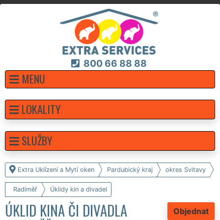
800 66 88 88
MENU
LOKALITY
SLUŽBY
Extra Uklízení a Mytí oken
Pardubický kraj
okres Svitavy
Radiměř
Úklidy kin a divadel
ÚKLID KINA ČI DIVADLA
Objednat