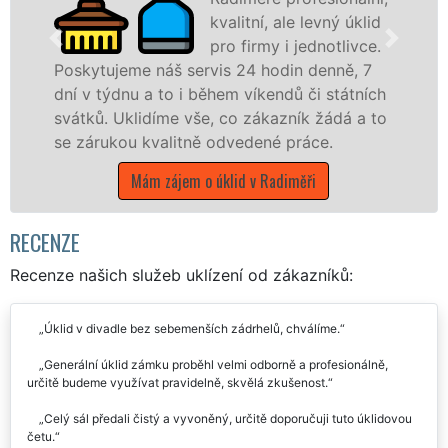
kvalitní, ale levný úklid
pro firmy i jednotlivce.
jeme náš servis 24 hodin denně, 7
nabízíme p
dnu a to i během víkendů či státních
státní podn
Uklidíme vše, co zákazník žádá a to
Pardubickém
kou kvalitně odvedené práce.
Mám z
Mám zájem o úklid v Radiměři
RECENZE
Recenze našich služeb uklízení od zákazníků:
Úklid v divadle bez sebemenších zádrhelů, chválíme.
Generální úklid zámku proběhl velmi odborně a profesionálně,
určitě budeme využívat pravidelně, skvělá zkušenost.
Celý sál předali čistý a vyvoněný, určitě doporučuji tuto úklidovou
četu.