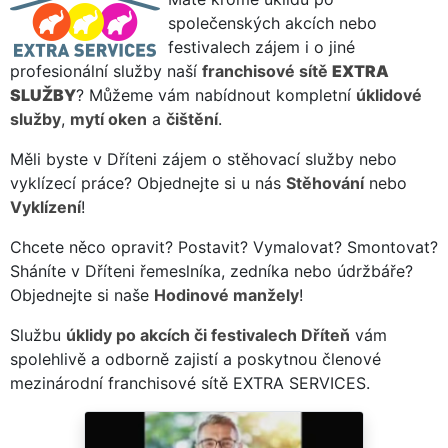
společenských akcích nebo
festivalech zájem i o jiné
profesionální služby naší
franchisové sítě
EXTRA
SLUŽBY
? Můžeme vám nabídnout kompletní
úklidové
služby
,
mytí oken
a
čištění
.
Měli byste v Dříteni zájem o stěhovací služby nebo
vyklízecí práce? Objednejte si u nás
Stěhování
nebo
Vyklízení
!
Chcete něco opravit? Postavit? Vymalovat? Smontovat?
Sháníte v Dříteni řemeslníka, zedníka nebo údržbáře?
Objednejte si naše
Hodinové manžely
!
Službu
úklidy po akcích či festivalech Dříteň
vám
spolehlivě a odborně zajistí a poskytnou členové
mezinárodní franchisové sítě EXTRA SERVICES.