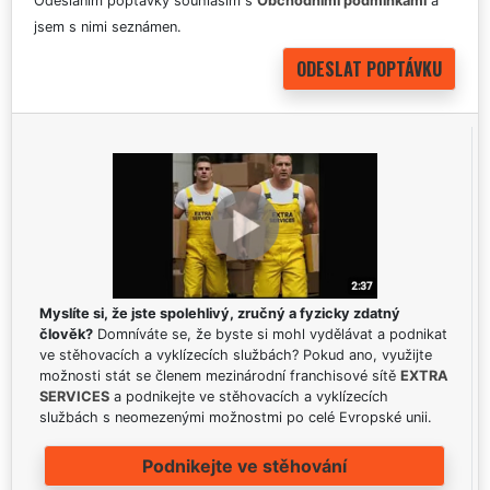
Odesláním poptávky souhlasím s
Obchodními podmínkami
a
jsem s nimi seznámen.
Myslíte si, že jste spolehlivý, zručný a fyzicky zdatný
člověk?
Domníváte se, že byste si mohl vydělávat a podnikat
ve stěhovacích a vyklízecích službách? Pokud ano, využijte
možnosti stát se členem mezinárodní franchisové sítě
EXTRA
SERVICES
a podnikejte ve stěhovacích a vyklízecích
službách s neomezenými možnostmi po celé Evropské unii.
Podnikejte ve stěhování