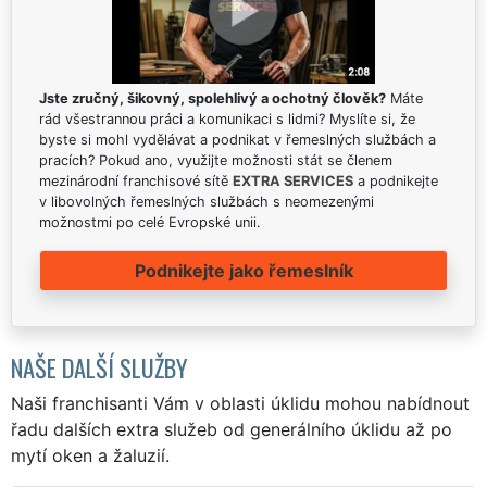
Jste zručný, šikovný, spolehlivý a ochotný člověk?
Máte
rád všestrannou práci a komunikaci s lidmi? Myslíte si, že
byste si mohl vydělávat a podnikat v řemeslných službách a
pracích? Pokud ano, využijte možnosti stát se členem
mezinárodní franchisové sítě
EXTRA SERVICES
a podnikejte
v libovolných řemeslných službách s neomezenými
možnostmi po celé Evropské unii.
Podnikejte jako řemeslník
NAŠE DALŠÍ SLUŽBY
Naši franchisanti Vám v oblasti úklidu mohou nabídnout
řadu dalších extra služeb od generálního úklidu až po
mytí oken a žaluzií.