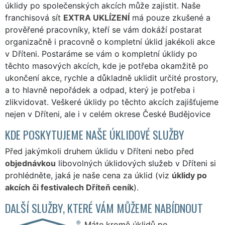
úklidy po společenských akcích může zajistit. Naše
franchisová sít
EXTRA UKLÍZENÍ
má pouze zkušené a
prověřené pracovníky, kteří se vám dokáží postarat
organizačně i pracovně o kompletní úklid jakékoli akce
v Dříteni. Postaráme se vám o kompletní úklidy po
těchto masových akcích, kde je potřeba okamžitě po
ukončení akce, rychle a důkladně uklidit určité prostory,
a to hlavně nepořádek a odpad, který je potřeba i
zlikvidovat. Veškeré úklidy po těchto akcích zajišťujeme
nejen v Dříteni, ale i v celém okrese České Budějovice
KDE POSKYTUJEME NAŠE ÚKLIDOVÉ SLUŽBY
Před jakýmkoli druhem úklidu v Dříteni nebo před
objednávkou
libovolných úklidových služeb v Dříteni si
prohlédněte, jaká je naše cena za úklid (viz
úklidy po
akcích či festivalech Dříteň ceník
).
DALŠÍ SLUŽBY, KTERÉ VÁM MŮŽEME NABÍDNOUT
Máte kromě úklidů po