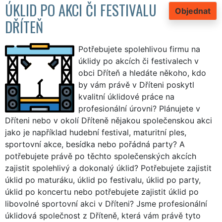
ÚKLID PO AKCI ČI FESTIVALU
Objednat
DŘÍTEŇ
Potřebujete spolehlivou firmu na
úklidy po akcích či festivalech v
obci Dříteň a hledáte někoho, kdo
by vám právě v Dříteni poskytl
kvalitní úklidové práce na
profesionální úrovni? Plánujete v
Dříteni nebo v okolí Dříteně nějakou společenskou akci
jako je například hudební festival, maturitní ples,
sportovní akce, besídka nebo pořádná party? A
potřebujete právě po těchto společenských akcích
zajistit spolehlivý a dokonalý úklid? Potřebujete zajistit
úklid po maturáku, úklid po festivalu, úklid po party,
úklid po koncertu nebo potřebujete zajistit úklid po
libovolné sportovní akci v Dříteni? Jsme profesionální
úklidová společnost z Dříteně, která vám právě tyto