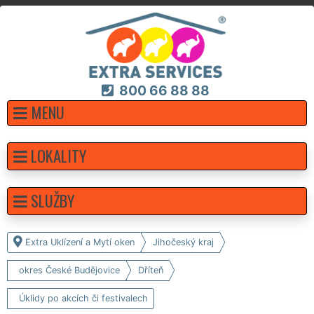
800 66 88 88
MENU
LOKALITY
SLUŽBY
Extra Uklízení a Mytí oken
Jihočeský kraj
okres České Budějovice
Dříteň
Úklidy po akcích či festivalech