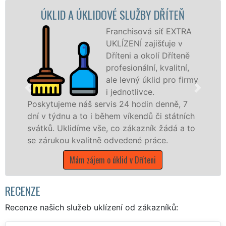
 ÚKLIDOVÉ SLUŽBY DŘÍTEŇ
ÚKLIDOVÁ SL
Franchisová síť EXTRA
UKLÍZENÍ zajišťuje v
Dříteni a okolí Dříteně
profesionální, kvalitní,
ale levný úklid pro firmy
i jednotlivce.
náš servis 24 hodin denně, 7
nabízíme pro vš
 to i během víkendů či státních
státní podniky,
díme vše, co zákazník žádá a to
Jihočeském kraji
valitně odvedené práce.
Mám zájem 
m zájem o úklid v Dříteni
RECENZE
Recenze našich služeb uklízení od zákazníků: