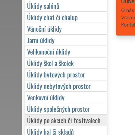
ODKA
Úklidy salónů
O nás
Úklidy chat či chalup
Všeob
Konta
Vánoční úklidy
Jarní úklidy
Velikonoční úklidy
Úklidy škol a školek
Úklidy bytových prostor
Úklidy nebytových prostor
Venkovní úklidy
Úklidy společných prostor
Úklidy po akcích či festivalech
Úklidy hal či skladů