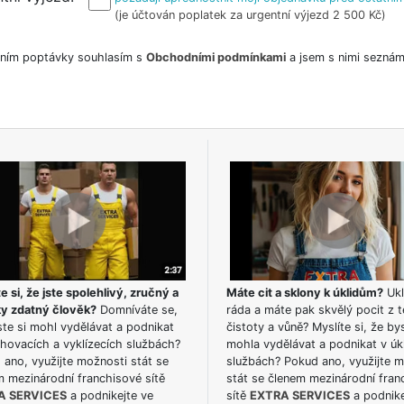
(je účtován poplatek za urgentní výjezd 2 500 Kč)
ním poptávky souhlasím s
Obchodními podmínkami
a jsem s nimi seznám
e si, že jste spolehlivý, zručný a
Máte cit a sklony k úklidům?
Ukl
ky zdatný člověk?
Domníváte se,
ráda a máte pak skvělý pocit z t
te si mohl vydělávat a podnikat
čistoty a vůně? Myslíte si, že by
hovacích a vyklízecích službách?
mohla vydělávat a podnikat v úk
ano, využijte možnosti stát se
službách? Pokud ano, využijte 
m mezinárodní franchisové sítě
stát se členem mezinárodní fran
A SERVICES
a podnikejte ve
sítě
EXTRA SERVICES
a podnike