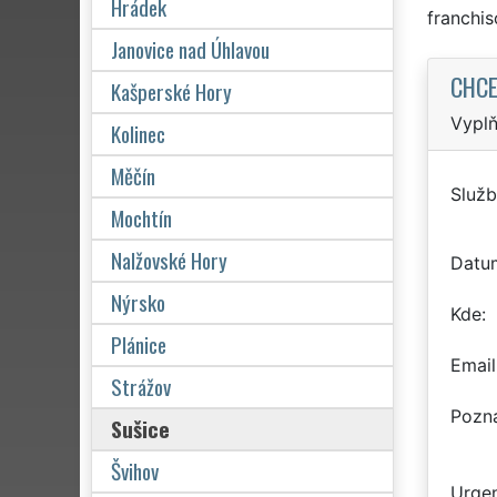
Hrádek
franchi
Janovice nad Úhlavou
CHCE
Kašperské Hory
Vyplň
Kolinec
Měčín
Služb
Mochtín
Nalžovské Hory
Datu
Nýrsko
Kde
Plánice
Email
Strážov
Pozn
Sušice
Švihov
Urgen