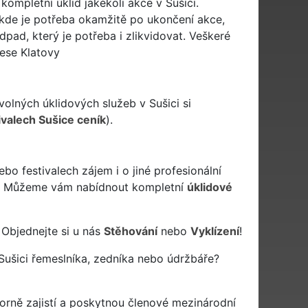
ompletní úklid jakékoli akce v Sušici.
kde je potřeba okamžitě po ukončení akce,
dpad, který je potřeba i zlikvidovat. Veškeré
rese Klatovy
volných úklidových služeb v Sušici si
tivalech Sušice ceník
).
o festivalech zájem i o jiné profesionální
? Můžeme vám nabídnout kompletní
úklidové
 Objednejte si u nás
Stěhování
nebo
Vyklízení
!
ušici řemeslníka, zedníka nebo údržbáře?
rně zajistí a poskytnou členové mezinárodní