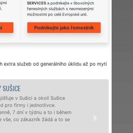
nými
SERVICES
a podnikejte v libovolných
i.
řemeslných službách s neomezenými
možnostmi po celé Evropské unii.
í
Podnikejte jako řemeslník
h extra služeb od generálního úklidu až po mytí
E
ušici a okolí Sušice
rmy i jednotlivce.
ní v týdnu a to i během
o zákazník žádá a to se