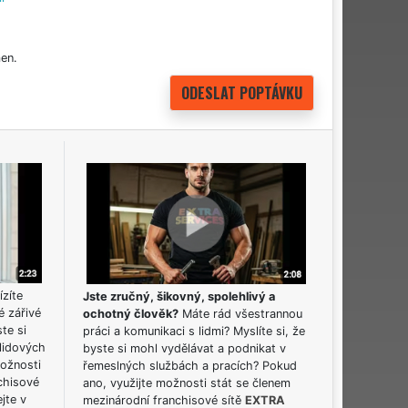
en.
ízíte
Jste zručný, šikovný, spolehlivý a
é zářivé
ochotný člověk?
Máte rád všestrannou
ste si
práci a komunikaci s lidmi? Myslíte si, že
lidových
byste si mohl vydělávat a podnikat v
možnosti
řemeslných službách a pracích? Pokud
chisové
ano, využijte možnosti stát se členem
jte v
mezinárodní franchisové sítě
EXTRA