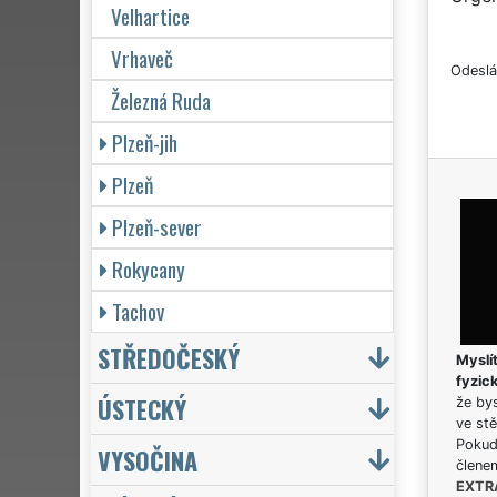
Velhartice
Vrhaveč
Odeslá
Železná Ruda
Plzeň-jih
Plzeň
Plzeň-sever
Rokycany
Tachov
STŘEDOČESKÝ
Myslít
fyzic
ÚSTECKÝ
že bys
ve stě
Pokud 
VYSOČINA
člene
EXTR