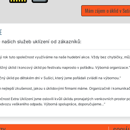
Mám zájem o úklid v Sušici
E
našich služeb uklízení od zákazníků:
ý rok tuto společnost využíváme na naše hudební akce. Vždy bez chybičky, mů
žný úklid i koncový úklid po festivalu naprosto v pořádku. Výborná organizace.
ný úklid po dětském dni v Sušici, který jsme pořádali zvládli na výbornou.
 nejlepší zkušenost, jakou s úklidovými firmami máme. Organizačně i komunikač
čnost Extra Uklízení jsme oslovili kvůli úklidu pronajatých venkovních prostor po n
odvozu veškerého odpadu. Výborná spolupráce, doporučujeme...