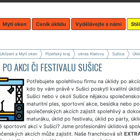
Mytí oken
Ceník úklidu
Vydělávejte s námi
Stě
Uklízení a Mytí oken
Plzeňský kraj
okres Klatovy
Sušice
Úkli
 PO AKCI ČI FESTIVALU SUŠICE
Potřebujete spolehlivou firmu na úklidy po akcíc
kdo by vám právě v Sušici poskytl kvalitní úkli
Sušici nebo v okolí Sušice nějakou společenskou 
maturitní ples, sportovní akce, besídka nebo p
společenských akcích zajistit spolehlivý a dokon
maturáku, úklid po festivalu, úklid po party, úkl
é sportovní akci v Sušici? Jsme profesionální úklidová spol
čenských akcích může zajistit. Naše franchisová sít
EXTRA