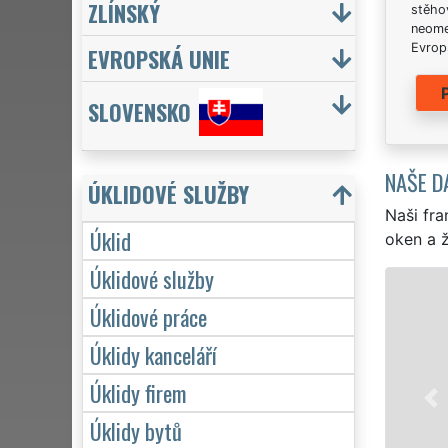
ZLÍNSKÝ
stěhov
neome
Evrops
EVROPSKÁ UNIE
SLOVENSKO
NAŠE D
ÚKLIDOVÉ SLUŽBY
Naši fra
Úklid
oken a ž
Úklidové služby
Úklidové práce
Úklidy kanceláří
Úklidy firem
Úklidy bytů