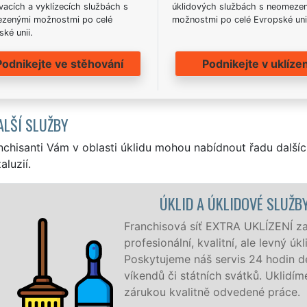
acích a vyklízecích službách s
úklidových službách s neomeze
zenými možnostmi po celé
možnostmi po celé Evropské uni
ké unii.
Podnikejte ve stěhování
Podnikejte v uklízen
ALŠÍ SLUŽBY
nchisanti Vám v oblasti úklidu mohou nabídnout řadu dalšíc
aluzií.
ÚKLID A ÚKLIDOVÉ SLUŽBY SUŠIC
Franchisová síť EXTRA UKLÍZENÍ zajišťuje v S
profesionální, kvalitní, ale levný úklid pro fi
Poskytujeme náš servis 24 hodin denně, 7 d
víkendů či státních svátků. Uklidíme vše, c
zárukou kvalitně odvedené práce.