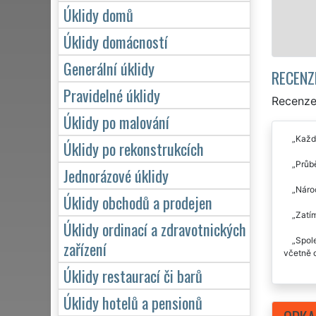
Úklidy domů
Úklidy domácností
Generální úklidy
RECENZ
Pravidelné úklidy
Recenze 
Úklidy po malování
Každ
Úklidy po rekonstrukcích
Průbě
Jednorázové úklidy
Nároč
Úklidy obchodů a prodejen
Zatím
Úklidy ordinací a zdravotnických
Spole
zařízení
včetně 
Úklidy restaurací či barů
Úklidy hotelů a pensionů