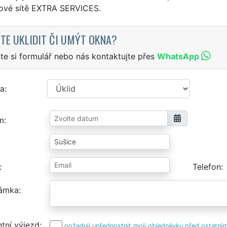
sové sítě EXTRA SERVICES.
TE UKLIDIT ČI UMÝT OKNA?
te si formulář nebo nás kontaktujte přes
WhatsApp
a
m
Telefon
ámka
tní výjezd
požaduji upřednostnit moji objednávku před ostatním