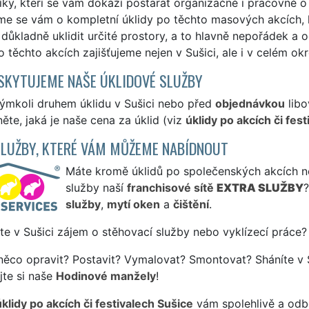
ky, kteří se vám dokáží postarat organizačně i pracovně o k
me se vám o kompletní úklidy po těchto masových akcích, 
 důkladně uklidit určité prostory, a to hlavně nepořádek a o
o těchto akcích zajišťujeme nejen v Sušici, ale i v celém ok
SKYTUJEME NAŠE ÚKLIDOVÉ SLUŽBY
kýmkoli druhem úklidu v Sušici nebo před
objednávkou
libo
ěte, jaká je naše cena za úklid (viz
úklidy po akcích či fes
SLUŽBY, KTERÉ VÁM MŮŽEME NABÍDNOUT
Máte kromě úklidů po společenských akcích neb
služby naší
franchisové sítě
EXTRA SLUŽBY
služby
,
mytí oken
a
čištění
.
te v Sušici zájem o stěhovací služby nebo vyklízecí práce?
něco opravit? Postavit? Vymalovat? Smontovat? Sháníte v S
jte si naše
Hodinové manžely
!
úklidy po akcích či festivalech Sušice
vám spolehlivě a odbo