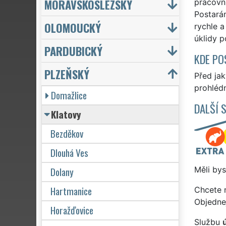
MORAVSKOSLEZSKÝ
pracovní
Postará
OLOMOUCKÝ
rychle a
úklidy p
PARDUBICKÝ
KDE PO
PLZEŇSKÝ
Před ja
prohlédn
Domažlice
DALŠÍ 
Klatovy
Bezděkov
Dlouhá Ves
Dolany
Měli bys
Hartmanice
Chcete 
Objedne
Horažďovice
Službu