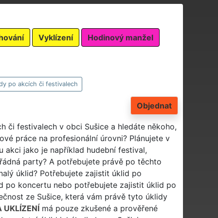
hování
Vyklízení
Hodinový manžel
dy po akcích či festivalech
Objednat
h či festivalech v obci Sušice a hledáte někoho,
dové práce na profesionální úrovni? Plánujete v
akci jako je například hudební festival,
ořádná party? A potřebujete právě po těchto
alý úklid? Potřebujete zajistit úklid po
id po koncertu nebo potřebujete zajistit úklid po
ečnost ze Sušice, která vám právě tyto úklidy
 UKLÍZENÍ
má pouze zkušené a prověřené