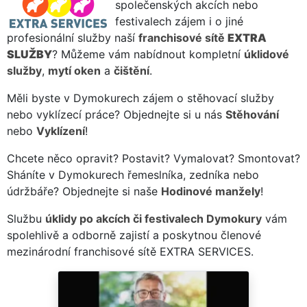
společenských akcích nebo
festivalech zájem i o jiné
profesionální služby naší
franchisové sítě
EXTRA
SLUŽBY
? Můžeme vám nabídnout kompletní
úklidové
služby
,
mytí oken
a
čištění
.
Měli byste v Dymokurech zájem o stěhovací služby
nebo vyklízecí práce? Objednejte si u nás
Stěhování
nebo
Vyklízení
!
Chcete něco opravit? Postavit? Vymalovat? Smontovat?
Sháníte v Dymokurech řemeslníka, zedníka nebo
údržbáře? Objednejte si naše
Hodinové manžely
!
Službu
úklidy po akcích či festivalech Dymokury
vám
spolehlivě a odborně zajistí a poskytnou členové
mezinárodní franchisové sítě EXTRA SERVICES.