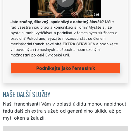
Jste zručný, šikovný, spolehlivý a ochotný člověk?
Máte
rád všestrannou práci a komunikaci s lidmi? Myslíte si, že
byste si mohl vydělávat a podnikat v řemeslných službách a
pracích? Pokud ano, využijte možnosti stát se členem
mezinárodní franchisové sítě
EXTRA SERVICES
a podnikejte
v libovolných řemeslných službách s neomezenými
možnostmi po celé Evropské unii.
Podnikejte jako řemeslník
NAŠE DALŠÍ SLUŽBY
Naši franchisanti Vám v oblasti úklidu mohou nabídnout
řadu dalších extra služeb od generálního úklidu až po
mytí oken a žaluzií.