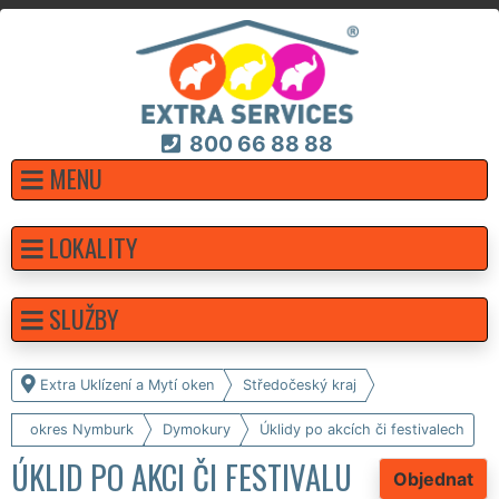
800 66 88 88
MENU
LOKALITY
SLUŽBY
Extra Uklízení a Mytí oken
Středočeský kraj
okres Nymburk
Dymokury
Úklidy po akcích či festivalech
ÚKLID PO AKCI ČI FESTIVALU
Objednat