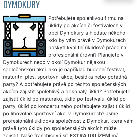
DYMOKURY
Potřebujete spolehlivou firmu na
úklidy po akcích či festivalech v
obci Dymokury a hledáte někoho,
kdo by vám právě v Dymokurech
poskytl kvalitní úklidové práce na
profesionální úrovni? Plánujete v
Dymokurech nebo v okolí Dymokur nějakou
společenskou akci jako je například hudební festival,
maturitní ples, sportovní akce, besídka nebo pořádná
party? A potřebujete právě po těchto společenských
akcích zajistit spolehlivý a dokonalý úklid? Potřebujete
zajistit úklid po maturáku, úklid po festivalu, úklid po
party, úklid po koncertu nebo potřebujete zajistit úklid
po libovolné sportovní akci v Dymokurech? Jsme
profesionální úklidová společnost z Dymokur, která vám
právě tyto úklidy po společenských akcích může
zajistit. Naše franchisová sít
EXTRA UKLÍZENÍ
má