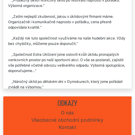
Průběžný úklid i koncový úklid po festivalu naprosto v pořádku.
Výborná organizace.
Zatím nejlepší zkušenost, jakou s úklidovými firmami máme.
Organizačně i komunikačně naprosto v pořádku, cena přesně
odpovídala kvalitě.
Každý rok tuto společnost využíváme na naše hudební akce. Vždy
bez chybičky, můžeme pouze doporučit.
Společnost Extra Uklízení jsme oslovili kvůli úklidu pronajatých
venkovních prostor po naší sportovní akci. O vše se postarali, zajistili
vše potřebné včetně odvozu veškerého odpadu. Výborná spolupráce,
doporučujeme...
Náročný úklid po dětském dni v Dymokurech, který jsme pořádali
zvládli na výbornou.
ODKAZY
O nás
Všeobecné obchodní podmínky
Kontakt