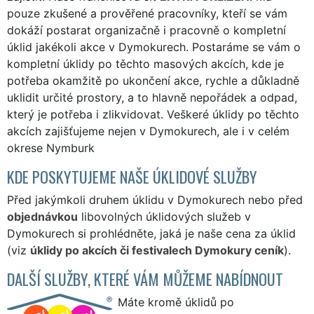
pouze zkušené a prověřené pracovníky, kteří se vám
dokáží postarat organizačně i pracovně o kompletní
úklid jakékoli akce v Dymokurech. Postaráme se vám o
kompletní úklidy po těchto masových akcích, kde je
potřeba okamžitě po ukončení akce, rychle a důkladně
uklidit určité prostory, a to hlavně nepořádek a odpad,
který je potřeba i zlikvidovat. Veškeré úklidy po těchto
akcích zajišťujeme nejen v Dymokurech, ale i v celém
okrese Nymburk
KDE POSKYTUJEME NAŠE ÚKLIDOVÉ SLUŽBY
Před jakýmkoli druhem úklidu v Dymokurech nebo před
objednávkou
libovolných úklidových služeb v
Dymokurech si prohlédněte, jaká je naše cena za úklid
(viz
úklidy po akcích či festivalech Dymokury ceník
).
DALŠÍ SLUŽBY, KTERÉ VÁM MŮŽEME NABÍDNOUT
Máte kromě úklidů po