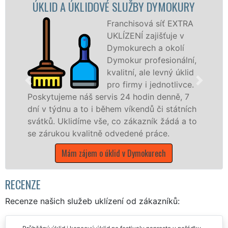
A ÚKLIDOVÉ SLUŽBY DYMOKURY
ÚKLID
Franchisová síť EXTRA
UKLÍZENÍ zajišťuje v
Dymokurech a okolí
Dymokur profesionální,
kvalitní, ale levný úklid
pro firmy i jednotlivce.
e náš servis 24 hodin denně, 7
u a to i během víkendů či státních
nabízíme pro
lidíme vše, co zákazník žádá a to
státní podnik
 kvalitně odvedené práce.
Středočeském 
ám zájem o úklid v Dymokurech
Mám zájem
RECENZE
Recenze našich služeb uklízení od zákazníků: