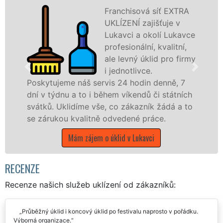
Franchisová síť EXTRA
UKLÍZENÍ zajišťuje v
Lukavci a okolí Lukavce
profesionální, kvalitní,
ale levný úklid pro firmy
i jednotlivce.
jeme náš servis 24 hodin denně, 7
nabízíme p
dnu a to i během víkendů či státních
státní podn
Uklidíme vše, co zákazník žádá a to
kraji Vysoč
kou kvalitně odvedené práce.
Mám 
Mám zájem o úklid v Lukavci
RECENZE
Recenze našich služeb uklízení od zákazníků:
Průběžný úklid i koncový úklid po festivalu naprosto v pořádku.
Výborná organizace.