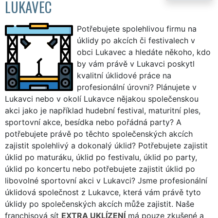
LUKAVEC
Potřebujete spolehlivou firmu na
úklidy po akcích či festivalech v
obci Lukavec a hledáte někoho, kdo
by vám právě v Lukavci poskytl
kvalitní úklidové práce na
profesionální úrovni? Plánujete v
Lukavci nebo v okolí Lukavce nějakou společenskou
akci jako je například hudební festival, maturitní ples,
sportovní akce, besídka nebo pořádná party? A
potřebujete právě po těchto společenských akcích
zajistit spolehlivý a dokonalý úklid? Potřebujete zajistit
úklid po maturáku, úklid po festivalu, úklid po party,
úklid po koncertu nebo potřebujete zajistit úklid po
libovolné sportovní akci v Lukavci? Jsme profesionální
úklidová společnost z Lukavce, která vám právě tyto
úklidy po společenských akcích může zajistit. Naše
franchisová sít
EXTRA UKLÍZENÍ
má pouze zkušené a