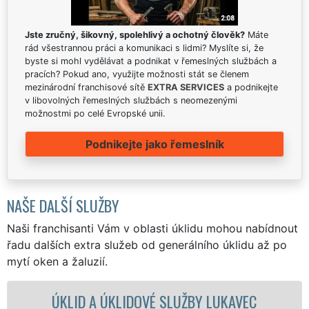
Jste zručný, šikovný, spolehlivý a ochotný člověk?
Máte
rád všestrannou práci a komunikaci s lidmi? Myslíte si, že
byste si mohl vydělávat a podnikat v řemeslných službách a
pracích? Pokud ano, využijte možnosti stát se členem
mezinárodní franchisové sítě
EXTRA SERVICES
a podnikejte
v libovolných řemeslných službách s neomezenými
možnostmi po celé Evropské unii.
Podnikejte jako řemeslník
NAŠE DALŠÍ SLUŽBY
Naši franchisanti Vám v oblasti úklidu mohou nabídnout
řadu dalších extra služeb od generálního úklidu až po
mytí oken a žaluzií.
D A ÚKLIDOVÉ SLUŽBY LUKAVEC
ÚKLIDOVÁ