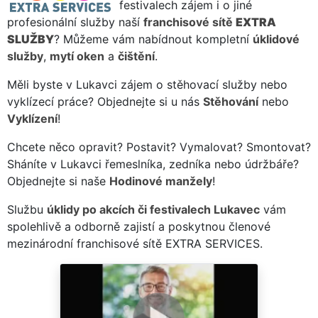
festivalech zájem i o jiné
profesionální služby naší
franchisové sítě
EXTRA
SLUŽBY
? Můžeme vám nabídnout kompletní
úklidové
služby
,
mytí oken
a
čištění
.
Měli byste v Lukavci zájem o stěhovací služby nebo
vyklízecí práce? Objednejte si u nás
Stěhování
nebo
Vyklízení
!
Chcete něco opravit? Postavit? Vymalovat? Smontovat?
Sháníte v Lukavci řemeslníka, zedníka nebo údržbáře?
Objednejte si naše
Hodinové manžely
!
Službu
úklidy po akcích či festivalech Lukavec
vám
spolehlivě a odborně zajistí a poskytnou členové
mezinárodní franchisové sítě EXTRA SERVICES.