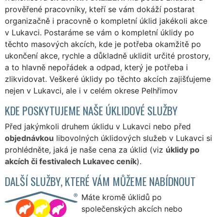
prověřené pracovníky, kteří se vám dokáží postarat
organizačně i pracovně o kompletní úklid jakékoli akce
v Lukavci. Postaráme se vám o kompletní úklidy po
těchto masových akcích, kde je potřeba okamžitě po
ukončení akce, rychle a důkladně uklidit určité prostory,
a to hlavně nepořádek a odpad, který je potřeba i
zlikvidovat. Veškeré úklidy po těchto akcích zajišťujeme
nejen v Lukavci, ale i v celém okrese Pelhřimov
KDE POSKYTUJEME NAŠE ÚKLIDOVÉ SLUŽBY
Před jakýmkoli druhem úklidu v Lukavci nebo před
objednávkou
libovolných úklidových služeb v Lukavci si
prohlédněte, jaká je naše cena za úklid (viz
úklidy po
akcích či festivalech Lukavec ceník
).
DALŠÍ SLUŽBY, KTERÉ VÁM MŮŽEME NABÍDNOUT
Máte kromě úklidů po
společenských akcích nebo