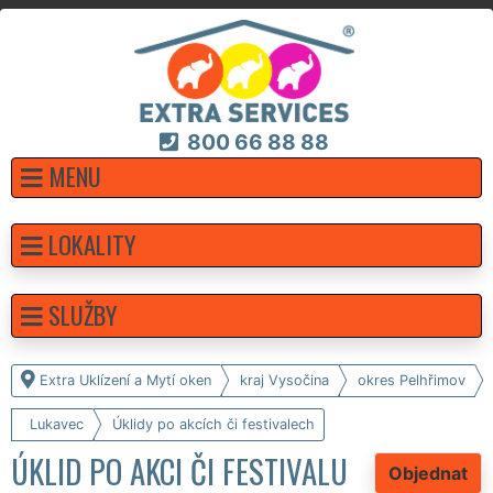
800 66 88 88
MENU
LOKALITY
SLUŽBY
Extra Uklízení a Mytí oken
kraj Vysočina
okres Pelhřimov
Lukavec
Úklidy po akcích či festivalech
ÚKLID PO AKCI ČI FESTIVALU
Objednat