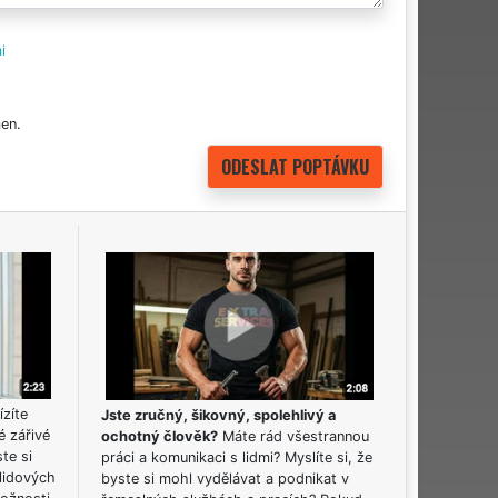
i
en.
ízíte
Jste zručný, šikovný, spolehlivý a
é zářivé
ochotný člověk?
Máte rád všestrannou
ste si
práci a komunikaci s lidmi? Myslíte si, že
lidových
byste si mohl vydělávat a podnikat v