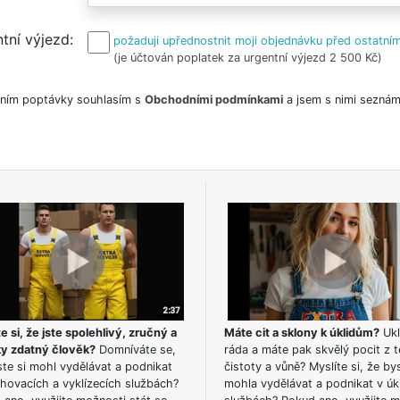
tní výjezd
požaduji upřednostnit moji objednávku před ostatním
(je účtován poplatek za urgentní výjezd 2 500 Kč)
ním poptávky souhlasím s
Obchodními podmínkami
a jsem s nimi seznám
e si, že jste spolehlivý, zručný a
Máte cit a sklony k úklidům?
Ukl
ky zdatný člověk?
Domníváte se,
ráda a máte pak skvělý pocit z t
te si mohl vydělávat a podnikat
čistoty a vůně? Myslíte si, že by
hovacích a vyklízecích službách?
mohla vydělávat a podnikat v úk