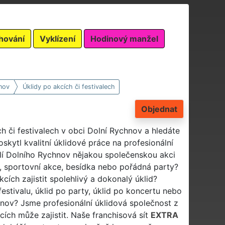
hování
Vyklízení
Hodinový manžel
nov
Úklidy po akcích či festivalech
Objednat
ch či festivalech v obci Dolní Rychnov a hledáte
ytl kvalitní úklidové práce na profesionální
lí Dolního Rychnov nějakou společenskou akci
es, sportovní akce, besídka nebo pořádná party?
ích zajistit spolehlivý a dokonalý úklid?
festivalu, úklid po party, úklid po koncertu nebo
chnov? Jsme profesionální úklidová společnost z
ích může zajistit. Naše franchisová sít
EXTRA