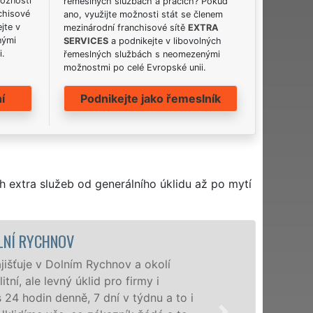
možnosti
řemeslných službách a pracích? Pokud
chisové
ano, využijte možnosti stát se členem
jte v
mezinárodní franchisové sítě
EXTRA
nými
SERVICES
a podnikejte v libovolných
i.
řemeslných službách s neomezenými
možnostmi po celé Evropské unii.
í
Podnikejte jako řemeslník
h extra služeb od generálního úklidu až po mytí
ÚKLIDOVÁ SLUŽBA A ČINNOS
Naše společnost EXTRA UKLÍZE
profesionální úklidové služby
nabízíme pro všechny obchodní 