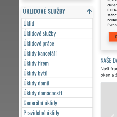
Pokud 
člene
ÚKLIDOVÉ SLUŽBY
EXTR
stěhov
neome
Úklid
Evrops
Úklidové služby
Úklidové práce
Úklidy kanceláří
NAŠE D
Úklidy firem
Naši fra
Úklidy bytů
oken a ž
Úklidy domů
ÚKLID A ÚKLIDOVÉ SLU
Úklidy domácností
Franchisová síť EXTRA UKLÍZ
Generální úklidy
Dolního Rychnov profesionální
Pravidelné úklidy
jednotlivce. Poskytujeme náš