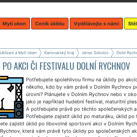
Mytí oken
Ceník úklidu
Vydělávejte s námi
Stě
Uklízení a Mytí oken
Karlovarský kraj
okres Sokolov
Dolní Rych
 PO AKCI ČI FESTIVALU DOLNÍ RYCHNOV
Potřebujete spolehlivou firmu na úklidy po akcí
někoho, kdo by vám právě v Dolním Rychnov posk
úrovni? Plánujete v Dolním Rychnov nebo v oko
jako je například hudební festival, maturitní pl
A potřebujete právě po těchto společenských akc
Potřebujete zajistit úklid po maturáku, úklid po 
ete zajistit úklid po libovolné sportovní akci v Dolním Ry
Rychnov, která vám právě tyto úklidy po společenských akc