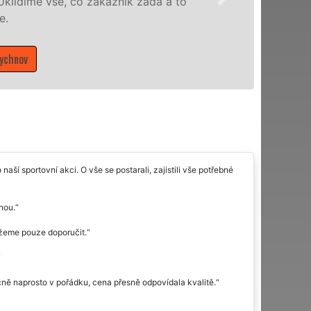
domácnosti v celém Karlovarské
Mám zájem o úklidové služby 
aší sportovní akci. O vše se postarali, zajistili vše potřebné
nou.
žeme pouze doporučit.
ně naprosto v pořádku, cena přesně odpovídala kvalitě.