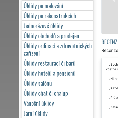
během víkendů či státních s
Úklidy po malování
se zárukou kvalitně odvede
Úklidy po rekonstrukcích
Mám zájem o úklid v 
Jednorázové úklidy
Úklidy obchodů a prodejen
RECENZ
Úklidy ordinací a zdravotnických
Recenze 
zařízení
Úklidy restaurací či barů
Spole
včetně 
Úklidy hotelů a pensionů
Nároč
Úklidy salónů
Každ
Úklidy chat či chalup
Průbě
Vánoční úklidy
Zatím
Jarní úklidy