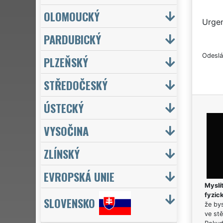
OLOMOUCKÝ
Urgen
PARDUBICKÝ
Odeslá
PLZEŇSKÝ
STŘEDOČESKÝ
ÚSTECKÝ
VYSOČINA
ZLÍNSKÝ
EVROPSKÁ UNIE
Myslít
fyzic
SLOVENSKO
že bys
ve stě