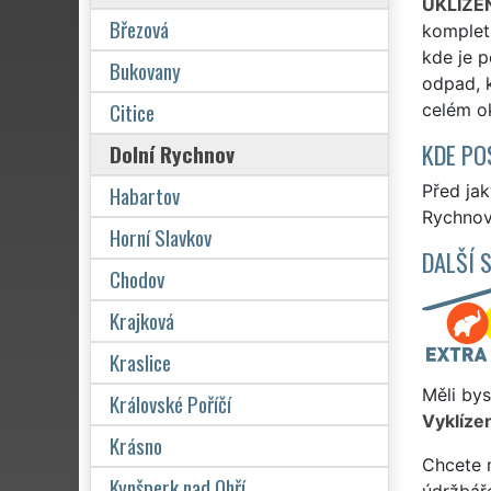
UKLÍZE
Březová
komplet
kde je p
Bukovany
odpad, k
Citice
celém o
KDE PO
Dolní Rychnov
Habartov
Před ja
Rychnov 
Horní Slavkov
DALŠÍ 
Chodov
Krajková
Kraslice
Měli bys
Královské Poříčí
Vyklízen
Krásno
Chcete 
Kynšperk nad Ohří
údržbář