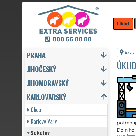
Úklid
800 66 88 88
PRAHA
Extra 
ÚKLID
JIHOČESKÝ
JIHOMORAVSKÝ
KARLOVARSKÝ
Cheb
Karlovy Vary
potřebuj
Dolního 
Sokolov