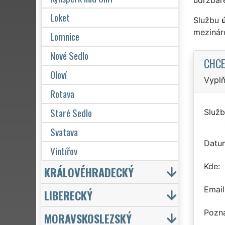
Loket
Službu
mezinár
Lomnice
Nové Sedlo
CHCE
Oloví
Vyplň
Rotava
Staré Sedlo
Služb
Svatava
Datu
Vintířov
Kde
KRÁLOVÉHRADECKÝ
Email
LIBERECKÝ
Pozn
MORAVSKOSLEZSKÝ