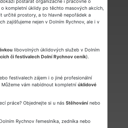
dokáží postarat organizačně i pracovně o
 o kompletní úklidy po těchto masových akcích,
t určité prostory, a to hlavně nepořádek a
ích zajišťujeme nejen v Dolním Rychnov, ale i v
ávkou
libovolných úklidových služeb v Dolním
cích či festivalech Dolní Rychnov ceník
).
o festivalech zájem i o jiné profesionální
? Můžeme vám nabídnout kompletní
úklidové
ecí práce? Objednejte si u nás
Stěhování
nebo
Dolním Rychnov řemeslníka, zedníka nebo