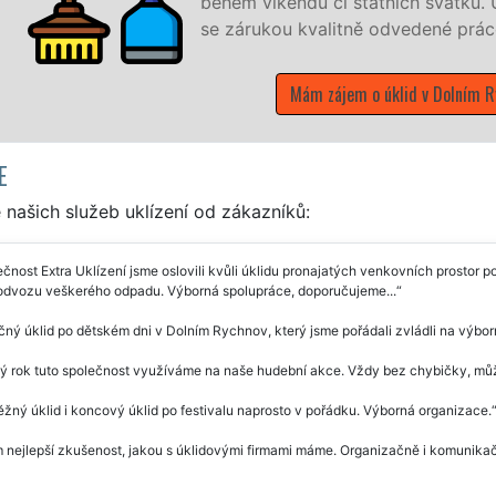
vátků. Uklidíme vše, co zákazník žádá a to
né práce.
Dolním Rychnov
E
našich služeb uklízení od zákazníků:
čnost Extra Uklízení jsme oslovili kvůli úklidu pronajatých venkovních prostor po n
odvozu veškerého odpadu. Výborná spolupráce, doporučujeme...
ný úklid po dětském dni v Dolním Rychnov, který jsme pořádali zvládli na výbor
ý rok tuto společnost využíváme na naše hudební akce. Vždy bez chybičky, mů
žný úklid i koncový úklid po festivalu naprosto v pořádku. Výborná organizace.
 nejlepší zkušenost, jakou s úklidovými firmami máme. Organizačně i komunikač