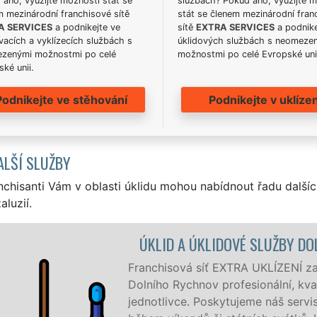
ano, využijte možnosti stát se
službách? Pokud ano, využijte 
m mezinárodní franchisové sítě
stát se členem mezinárodní fran
A SERVICES
a podnikejte ve
sítě
EXTRA SERVICES
a podnike
acích a vyklízecích službách s
úklidových službách s neomeze
zenými možnostmi po celé
možnostmi po celé Evropské uni
ké unii.
Podnikejte ve stěhování
Podnikejte v uklízen
ALŠÍ SLUŽBY
nchisanti Vám v oblasti úklidu mohou nabídnout řadu dalšíc
aluzií.
ŽBY DOLNÍ RYCHNOV
ENÍ zajišťuje v Dolním Rychnov a okolí
, kvalitní, ale levný úklid pro firmy i
 servis 24 hodin denně, 7 dní v týdnu a to i