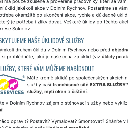
NÍ
má pouze zkušené a prověřené pracovníky, kteří se vám 
ní úklid jakékoli akce v Dolním Rychnov. Postaráme se vám
otřeba okamžitě po ukončení akce, rychle a důkladně uklidi
terý je potřeba i zlikvidovat. Veškeré úklidy po těchto akc
krese Sokolov
SKYTUJEME NAŠE ÚKLIDOVÉ SLUŽBY
kýmkoli druhem úklidu v Dolním Rychnov nebo před
objedn
si prohlédněte, jaká je naše cena za úklid (viz
úklidy po ak
SLUŽBY, KTERÉ VÁM MŮŽEME NABÍDNOUT
Máte kromě úklidů po společenských akcích neb
služby naší
franchisové sítě
EXTRA SLUŽBY
služby
,
mytí oken
a
čištění
.
te v Dolním Rychnov zájem o stěhovací služby nebo vyklíz
í
!
něco opravit? Postavit? Vymalovat? Smontovat? Sháníte v 
e? Objednejte si naše
Hodinové manžely
!