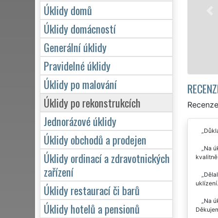
jednotlivce. Poskytujeme náš servis 24 hodin
Úklidy domů
během víkendů či státních svátků. Uklidíme 
se zárukou kvalitně odvedené práce.
Úklidy domácností
Generální úklidy
Mám zájem o úklid ve Velkém Šenově
Pravidelné úklidy
Úklidy po malování
RECENZ
Úklidy po rekonstrukcích
Recenze 
Jednorázové úklidy
Důkla
Úklidy obchodů a prodejen
Na úk
Úklidy ordinací a zdravotnických
kvalitn
zařízení
Dělal
uklízení
Úklidy restaurací či barů
Na úk
Úklidy hotelů a pensionů
Děkujem