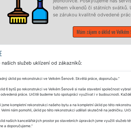
 denně, 7 dní v týdnu a to i
vše, co zákazník žádá a to
E
našich služeb uklízení od zákazníků:
dný úklid po rekonstrukci ve Velkém Šenově. Skvělá práce, doporučuju.
lid 6 bytů po rekonstrukci ve Velkém Šenově si naše stavební společnost vybrala
ě odvedená práce. Určitě budeme tuto spolupráci využívat i v budoucnosti. Kaž
i jsme kompletní rekonstrukci našeho bytu a na kompletní úklid po této rekonstr
. Velmi nám pomohli, úklid po této rekonstrukci udělali skutečně na jedničku. Urč
lid našich kancelářských prostor po stavebních úpravách jsme využili služeb této 
e a doporučujeme.