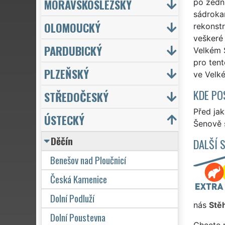
MORAVSKOSLEZSKÝ
po zední
sádrokar
OLOMOUCKÝ
rekonst
veškeré 
PARDUBICKÝ
Velkém Š
pro ten
PLZEŇSKÝ
ve Velk
KDE PO
STŘEDOČESKÝ
Před ja
ÚSTECKÝ
Šenově s
Děčín
DALŠÍ 
Benešov nad Ploučnicí
Česká Kamenice
Dolní Podluží
nás
Stě
Dolní Poustevna
Chcete 