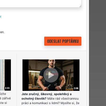
i
en.
ízíte
Jste zručný, šikovný, spolehlivý a
é zářivé
ochotný člověk?
Máte rád všestrannou
ste si
práci a komunikaci s lidmi? Myslíte si, že