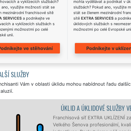
hovacích a vyklízecích službách?
mohla vydělávat a podnikat v úk
ano, využijte možnosti stát se
službách? Pokud ano, využijte 
m mezinárodní franchisové sítě
stát se členem mezinárodní fran
A SERVICES
a podnikejte ve
sítě
EXTRA SERVICES
a podnike
acích a vyklízecích službách s
úklidových službách s neomeze
zenými možnostmi po celé
možnostmi po celé Evropské uni
ké unii.
Podnikejte ve stěhování
Podnikejte v uklízen
ALŠÍ SLUŽBY
nchisanti Vám v oblasti úklidu mohou nabídnout řadu dalšíc
aluzií.
NOV
 Velkém Šenově a okolí
vný úklid pro firmy i