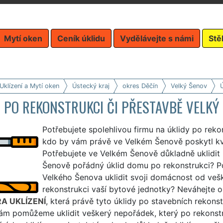
Mytí oken
Ceník úklidu
Vydělávejte s námi
Stě
Uklízení a Mytí oken
Ústecký kraj
okres Děčín
Velký Šenov
Ú
 PO REKONSTRUKCI ČI PŘESTAVBĚ VELKÝ
Potřebujete spolehlivou firmu na úklidy po rek
kdo by vám právě ve Velkém Šenově poskytl kval
Potřebujete ve Velkém Šenově důkladně uklidit 
Šenově pořádný úklid domu po rekonstrukci? P
Velkého Šenova uklidit svoji domácnost od vešk
rekonstrukci vaší bytové jednotky? Neváhejte os
A UKLÍZENÍ
, která právě tyto úklidy po stavebních rekonst
ám pomůžeme uklidit veškerý nepořádek, který po rekonstru