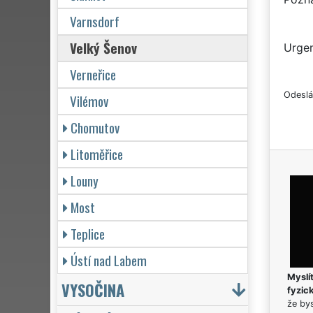
Varnsdorf
Velký Šenov
Urgen
Verneřice
Odeslá
Vilémov
Chomutov
Litoměřice
Louny
Most
Teplice
Ústí nad Labem
Myslít
VYSOČINA
fyzic
že bys