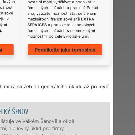
lidových
byste si mohl vydělávat a podnikat v
možnosti
řemeslných službách a pracích? Pokud
chisové
ano, využijte možnosti stát se členem
jte v
mezinárodní franchisové sítě
EXTRA
nými
SERVICES
a podnikejte v libovolných
i.
řemeslných službách s neomezenými
možnostmi po celé Evropské unii.
í
Podnikejte jako řemeslník
h extra služeb od generálního úklidu až po mytí
ÚKLIDOVÁ SLUŽBA A ČINNOSTI VELKÝ ŠEN
Naše společnost EXTRA UKLÍZENÍ poskytuje v
veškeré profesionální úklidové služby NON-ST