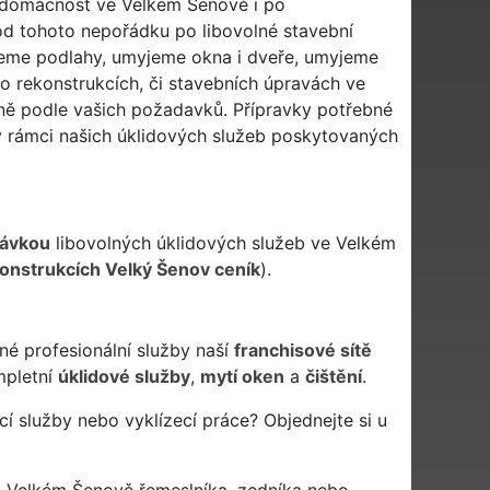
ši domácnost ve Velkém Šenově i po
 od tohoto nepořádku po libovolné stavební
yjeme podlahy, umyjeme okna i dveře, umyjeme
po rekonstrukcích, či stavebních úpravách ve
sně podle vašich požadavků. Přípravky potřebné
v rámci našich úklidových služeb poskytovaných
ávkou
libovolných úklidových služeb ve Velkém
konstrukcích Velký Šenov ceník
).
né profesionální služby naší
franchisové sítě
pletní
úklidové služby
,
mytí oken
a
čištění
.
 služby nebo vyklízecí práce? Objednejte si u
e Velkém Šenově řemeslníka, zedníka nebo