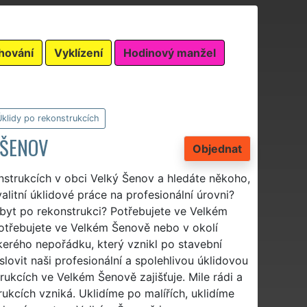
hování
Vyklízení
Hodinový manžel
klidy po rekonstrukcích
 ŠENOV
Objednat
onstrukcích v obci Velký Šenov a hledáte někoho,
itní úklidové práce na profesionální úrovni?
byt po rekonstrukci? Potřebujete ve Velkém
otřebujete ve Velkém Šenově nebo v okolí
erého nepořádku, který vznikl po stavební
lovit naši profesionální a spolehlivou úklidovou
rukcích ve Velkém Šenově zajišťuje. Mile rádi a
kcích vzniká. Uklidíme po malířích, uklidíme