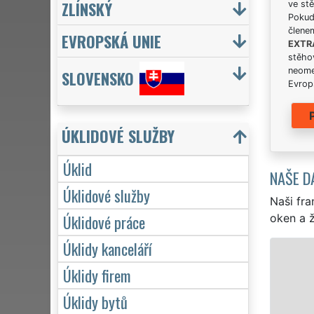
ZLÍNSKÝ
ve stě
Pokud 
člene
EVROPSKÁ UNIE
EXTR
stěhov
neome
SLOVENSKO
Evrops
ÚKLIDOVÉ SLUŽBY
Úklid
NAŠE D
Úklidové služby
Naši fra
Úklidové práce
oken a ž
Úklidy kanceláří
ÚKLID A ÚKLIDOVÉ SLUŽBY VELKÝ ŠE
Úklidy firem
Franchisová síť EXTRA UKLÍZENÍ zajišťuje ve
Úklidy bytů
Velkého Šenova profesionální, kvalitní, ale le