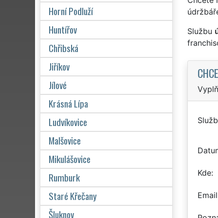
Horní Podluží
údržbář
Huntířov
Službu
franchi
Chřibská
Jiříkov
CHCE
Jílové
Vyplň
Krásná Lípa
Ludvíkovice
Služb
Malšovice
Datu
Mikulášovice
Kde
Rumburk
Staré Křečany
Email
Šluknov
Pozn