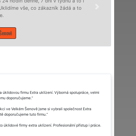
služby nabízíme pro všechny obchodní společnost
domácnosti v celém Ústeckém kraji s jistotou či
Mám zájem o úklidové služby ve Velkém Šenově
 úklidovou firmu Extra uklízení. Výborná spolupráce, velmi
dému doporučujeme.
ukci ve Velkém Šenově jsme si vybrali společnost Extra
itě doporučujeme tuto firmu.
úklidové firmy extra uklízení. Profesionální přístup i práce.