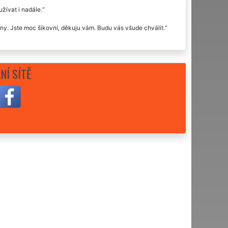
žívat i nadále.
elny. Jste moc šikovní, děkuju vám. Budu vás všude chválit.
NÍ SÍTĚ