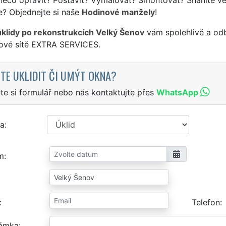
e? Objednejte si naše
Hodinové manžely
!
úklidy po rekonstrukcích Velký Šenov
vám spolehlivě a odb
sové sítě EXTRA SERVICES.
TE UKLIDIT ČI UMÝT OKNA?
te si formulář nebo nás kontaktujte přes
WhatsApp
a
m
Telefon
ámka