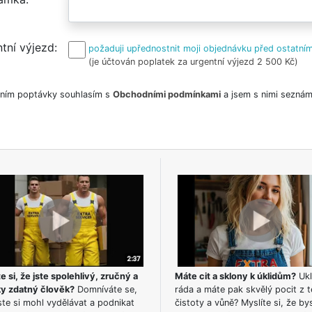
tní výjezd
požaduji upřednostnit moji objednávku před ostatním
(je účtován poplatek za urgentní výjezd 2 500 Kč)
ním poptávky souhlasím s
Obchodními podmínkami
a jsem s nimi seznám
e si, že jste spolehlivý, zručný a
Máte cit a sklony k úklidům?
Ukl
ky zdatný člověk?
Domníváte se,
ráda a máte pak skvělý pocit z t
te si mohl vydělávat a podnikat
čistoty a vůně? Myslíte si, že by