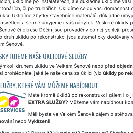
cích, uklidíme po instalatérech, ale důkladně uklidíme va
tonářích, či po truhlářích. Uklidíme celou vaši domácnost
rukci. Uklidíme zbytky stavebních materiálů, důkladně um
osvětlení a šetrně umyjeme i váš nábytek. Veškeré úklidy 
enově či okrese Děčín jsou prováděny co nejrychleji, pře
to druh úklidu po rekonstrukci jsou automaticky dodávány 
ém Šenově.
SKYTUJEME NAŠE ÚKLIDOVÉ SLUŽBY
kýmkoli druhem úklidu ve Velkém Šenově nebo před
objedn
i prohlédněte, jaká je naše cena za úklid (viz
úklidy po re
SLUŽBY, KTERÉ VÁM MŮŽEME NABÍDNOUT
Máte kromě úklidů po rekonstrukci zájem i o ji
EXTRA SLUŽBY
? Můžeme vám nabídnout kom
Měli byste ve Velkém Šenově zájem o stěhovací
hování
nebo
Vyklízení
!
něco opravit? Postavit? Vymalovat? Smontovat? Sháníte v