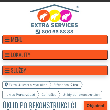
800 66 88 88
MENU
LOKALITY
SLUŽBY
Extra Uklízení a Mytí oken
Středočeský kraj
okres Praha-západ
Černošice
Úklidy po rekonstrukcích
ÚKLID PO REKONSTRUKCI ČI
Objednat