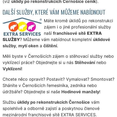
(viz
úklidy po rekonstrukcích Černošice ceník
).
DALŠÍ SLUŽBY, KTERÉ VÁM MŮŽEME NABÍDNOUT
Máte kromě úklidů po rekonstrukci
zájem i o jiné profesionální služby
naší
franchisové sítě
EXTRA
SLUŽBY
? Můžeme vám nabídnout kompletní
úklidové
služby
,
mytí oken
a
čištění
.
Měli byste v Černošicích zájem o stěhovací služby nebo
vyklízecí práce? Objednejte si u nás
Stěhování
nebo
Vyklízení
!
Chcete něco opravit? Postavit? Vymalovat? Smontovat?
Sháníte v Černošicích řemeslníka, zedníka nebo
údržbáře? Objednejte si naše
Hodinové manžely
!
Službu
úklidy po rekonstrukcích Černošice
vám
spolehlivě a odborně zajistí a poskytnou členové
mezinárodní franchisové sítě EXTRA SERVICES.