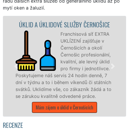
řadu dalších extra služeb od generálního úklidu až po
mytí oken a žaluzií.
 ÚKLIDOVÉ SLUŽBY ČERNOŠICE
ÚKLID
Franchisová síť EXTRA
UKLÍZENÍ zajišťuje v
Černošicích a okolí
Černošic profesionální,
kvalitní, ale levný úklid
pro firmy i jednotlivce.
e náš servis 24 hodin denně, 7
u a to i během víkendů či státních
nabízíme pro
lidíme vše, co zákazník žádá a to
státní podnik
 kvalitně odvedené práce.
Středočeském 
ám zájem o úklid v Černošicích
Mám zájem
RECENZE