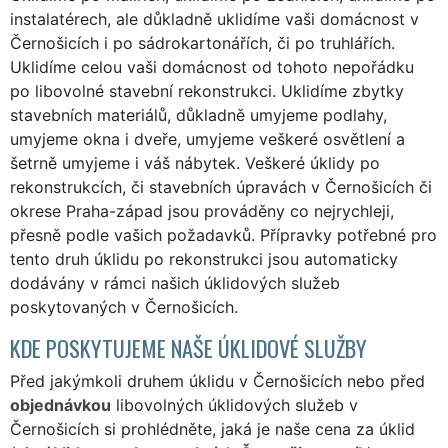
instalatérech, ale důkladně uklidíme vaši domácnost v
Černošicích i po sádrokartonářích, či po truhlářích.
Uklidíme celou vaši domácnost od tohoto nepořádku
po libovolné stavební rekonstrukci. Uklidíme zbytky
stavebních materiálů, důkladně umyjeme podlahy,
umyjeme okna i dveře, umyjeme veškeré osvětlení a
šetrně umyjeme i váš nábytek. Veškeré úklidy po
rekonstrukcích, či stavebních úpravách v Černošicích či
okrese Praha-západ jsou prováděny co nejrychleji,
přesně podle vašich požadavků. Přípravky potřebné pro
tento druh úklidu po rekonstrukci jsou automaticky
dodávány v rámci našich úklidových služeb
poskytovaných v Černošicích.
KDE POSKYTUJEME NAŠE ÚKLIDOVÉ SLUŽBY
Před jakýmkoli druhem úklidu v Černošicích nebo před
objednávkou
libovolných úklidových služeb v
Černošicích si prohlédněte, jaká je naše cena za úklid