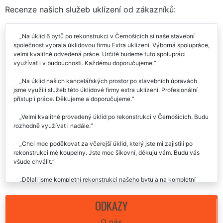
Recenze našich služeb uklízení od zákazníků:
Na úklid 6 bytů po rekonstrukci v Černošicích si naše stavební
společnost vybrala úklidovou firmu Extra uklízení. Výborná spolupráce,
velmi kvalitně odvedená práce. Určitě budeme tuto spolupráci
využívat i v budoucnosti. Každému doporučujeme.
Na úklid našich kancelářských prostor po stavebních úpravách
jsme využili služeb této úklidové firmy extra uklízení. Profesionální
přístup i práce. Děkujeme a doporučujeme.
Velmi kvalitně provedený úklid po rekonstrukci v Černošicích. Budu
rozhodně využívat i nadále.
Chci moc poděkovat za včerejší úklid, který jste mi zajistili po
rekonstrukci mé koupelny. Jste moc šikovní, děkuju vám. Budu vás
všude chválit.
Dělali jsme kompletní rekonstrukci našeho bytu a na kompletní
úklid po této rekonstrukci v Černošicích jsme si vybrali společnost
Extra uklízení. Velmi nám pomohli, úklid po této rekonstrukci udělali
ODKAZY
skutečně na jedničku. Určitě doporučujeme tuto firmu.
O nás