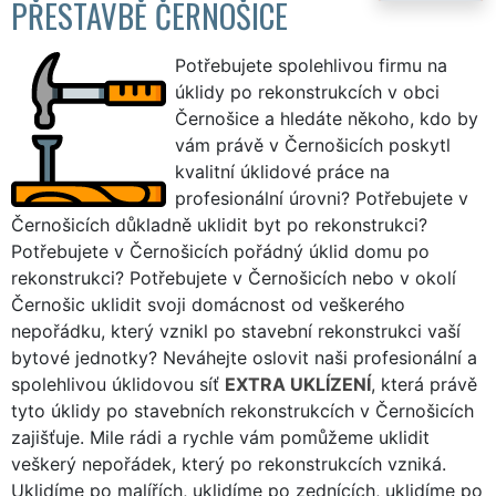
PŘESTAVBĚ ČERNOŠICE
Potřebujete spolehlivou firmu na
úklidy po rekonstrukcích v obci
Černošice a hledáte někoho, kdo by
vám právě v Černošicích poskytl
kvalitní úklidové práce na
profesionální úrovni? Potřebujete v
Černošicích důkladně uklidit byt po rekonstrukci?
Potřebujete v Černošicích pořádný úklid domu po
rekonstrukci? Potřebujete v Černošicích nebo v okolí
Černošic uklidit svoji domácnost od veškerého
nepořádku, který vznikl po stavební rekonstrukci vaší
bytové jednotky? Neváhejte oslovit naši profesionální a
spolehlivou úklidovou síť
EXTRA UKLÍZENÍ
, která právě
tyto úklidy po stavebních rekonstrukcích v Černošicích
zajišťuje. Mile rádi a rychle vám pomůžeme uklidit
veškerý nepořádek, který po rekonstrukcích vzniká.
Uklidíme po malířích, uklidíme po zednících, uklidíme po