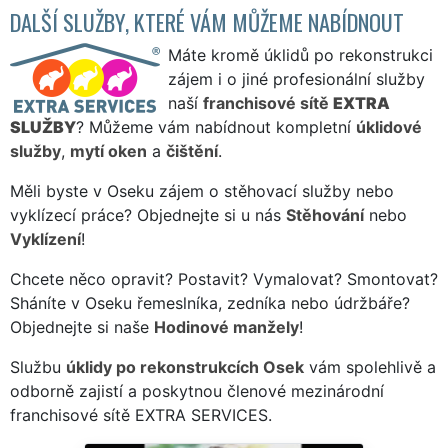
DALŠÍ SLUŽBY, KTERÉ VÁM MŮŽEME NABÍDNOUT
Máte kromě úklidů po rekonstrukci
zájem i o jiné profesionální služby
naší
franchisové sítě
EXTRA
SLUŽBY
? Můžeme vám nabídnout kompletní
úklidové
služby
,
mytí oken
a
čištění
.
Měli byste v Oseku zájem o stěhovací služby nebo
vyklízecí práce? Objednejte si u nás
Stěhování
nebo
Vyklízení
!
Chcete něco opravit? Postavit? Vymalovat? Smontovat?
Sháníte v Oseku řemeslníka, zedníka nebo údržbáře?
Objednejte si naše
Hodinové manžely
!
Službu
úklidy po rekonstrukcích Osek
vám spolehlivě a
odborně zajistí a poskytnou členové mezinárodní
franchisové sítě EXTRA SERVICES.