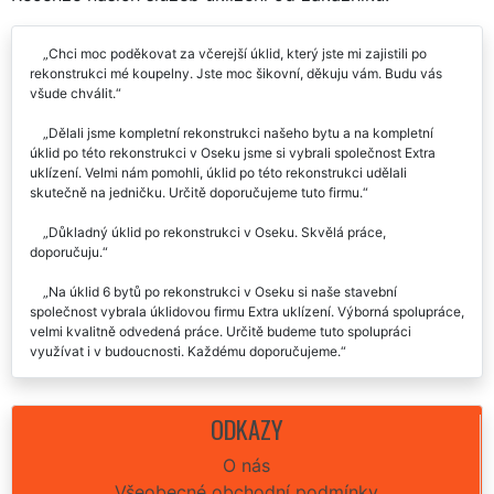
Chci moc poděkovat za včerejší úklid, který jste mi zajistili po
rekonstrukci mé koupelny. Jste moc šikovní, děkuju vám. Budu vás
všude chválit.
Dělali jsme kompletní rekonstrukci našeho bytu a na kompletní
úklid po této rekonstrukci v Oseku jsme si vybrali společnost Extra
uklízení. Velmi nám pomohli, úklid po této rekonstrukci udělali
skutečně na jedničku. Určitě doporučujeme tuto firmu.
Důkladný úklid po rekonstrukci v Oseku. Skvělá práce,
doporučuju.
Na úklid 6 bytů po rekonstrukci v Oseku si naše stavební
společnost vybrala úklidovou firmu Extra uklízení. Výborná spolupráce,
velmi kvalitně odvedená práce. Určitě budeme tuto spolupráci
využívat i v budoucnosti. Každému doporučujeme.
Velmi kvalitně provedený úklid po rekonstrukci v Oseku. Budu
rozhodně využívat i nadále.
ODKAZY
Na úklid našich kancelářských prostor po stavebních úpravách
O nás
jsme využili služeb této úklidové firmy extra uklízení. Profesionální
Všeobecné obchodní podmínky
přístup i práce. Děkujeme a doporučujeme.