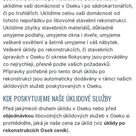
uklidíme vaši domácnost v Oseku i po sádrokartonářích,
či po truhlářích. Uklidíme celou vaši domácnost od
tohoto nepořádku po libovolné stavební rekonstrukci.
Uklidíme zbytky stavebních materiálů, důkladně
umyjeme podlahy, umyjeme okna i dveře, umyjeme
veškeré osvětlení a šetrně umyjeme i váš nábytek.
Veškeré úklidy po rekonstrukcích, či stavebních
úpravách v Oseku či okrese Rokycany jsou prováděny
co nejrychleji, přesně podle vašich požadavků.
Přípravky potřebné pro tento druh úklidu po
rekonstrukci jsou automaticky dodávány v rámci našich
úklidových služeb poskytovaných v Oseku.
KDE POSKYTUJEME NAŠE ÚKLIDOVÉ SLUŽBY
Před jakýmkoli druhem úklidu v Oseku nebo před
objednávkou
libovolných úklidových služeb v Oseku si
prohlédněte, jaká je naše cena za úklid (viz
úklidy po
rekonstrukcích Osek ceník
).