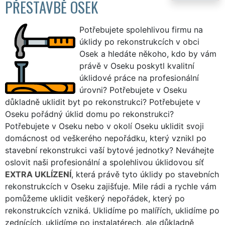
PŘESTAVBĚ OSEK
Potřebujete spolehlivou firmu na
úklidy po rekonstrukcích v obci
Osek a hledáte někoho, kdo by vám
právě v Oseku poskytl kvalitní
úklidové práce na profesionální
úrovni? Potřebujete v Oseku
důkladně uklidit byt po rekonstrukci? Potřebujete v
Oseku pořádný úklid domu po rekonstrukci?
Potřebujete v Oseku nebo v okolí Oseku uklidit svoji
domácnost od veškerého nepořádku, který vznikl po
stavební rekonstrukci vaší bytové jednotky? Neváhejte
oslovit naši profesionální a spolehlivou úklidovou síť
EXTRA UKLÍZENÍ
, která právě tyto úklidy po stavebních
rekonstrukcích v Oseku zajišťuje. Mile rádi a rychle vám
pomůžeme uklidit veškerý nepořádek, který po
rekonstrukcích vzniká. Uklidíme po malířích, uklidíme po
zednících, uklidíme po instalatérech, ale důkladně