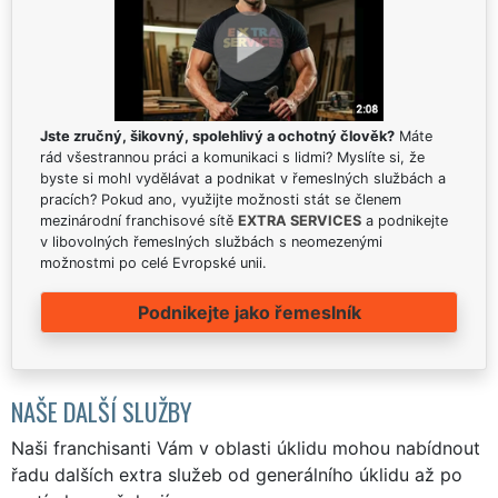
Jste zručný, šikovný, spolehlivý a ochotný člověk?
Máte
rád všestrannou práci a komunikaci s lidmi? Myslíte si, že
byste si mohl vydělávat a podnikat v řemeslných službách a
pracích? Pokud ano, využijte možnosti stát se členem
mezinárodní franchisové sítě
EXTRA SERVICES
a podnikejte
v libovolných řemeslných službách s neomezenými
možnostmi po celé Evropské unii.
Podnikejte jako řemeslník
NAŠE DALŠÍ SLUŽBY
Naši franchisanti Vám v oblasti úklidu mohou nabídnout
řadu dalších extra služeb od generálního úklidu až po