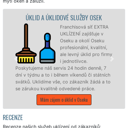
mytí oken a žaluzií.
D A ÚKLIDOVÉ SLUŽBY OSEK
ÚKLIDOVÁ
Franchisová síť EXTRA
UKLÍZENÍ zajišťuje v
Oseku a okolí Oseku
profesionální, kvalitní,
ale levný úklid pro firmy
i jednotlivce.
e náš servis 24 hodin denně, 7
nabízíme pro
u a to i během víkendů či státních
státní podnik
lidíme vše, co zákazník žádá a to
Plzeňském kraj
 kvalitně odvedené práce.
Mám zá
Mám zájem o úklid v Oseku
RECENZE
Recenze našich služeb uklízení od zákazníků: