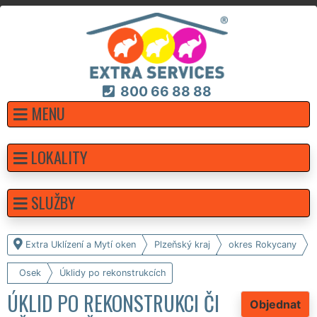
800 66 88 88
MENU
LOKALITY
SLUŽBY
Extra Uklízení a Mytí oken
Plzeňský kraj
okres Rokycany
Osek
Úklidy po rekonstrukcích
ÚKLID PO REKONSTRUKCI ČI
Objednat