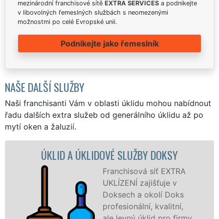
mezinárodní franchisové sítě
EXTRA SERVICES
a podnikejte
v libovolných řemeslných službách s neomezenými
možnostmi po celé Evropské unii.
Podnikejte jako řemeslník
NAŠE DALŠÍ SLUŽBY
Naši franchisanti Vám v oblasti úklidu mohou nabídnout
řadu dalších extra služeb od generálního úklidu až po
mytí oken a žaluzií.
 ÚKLIDOVÉ SLUŽBY DOKSY
ÚKLIDOVÁ S
Franchisová síť EXTRA
UKLÍZENÍ zajišťuje v
Doksech a okolí Doks
profesionální, kvalitní,
ale levný úklid pro firmy