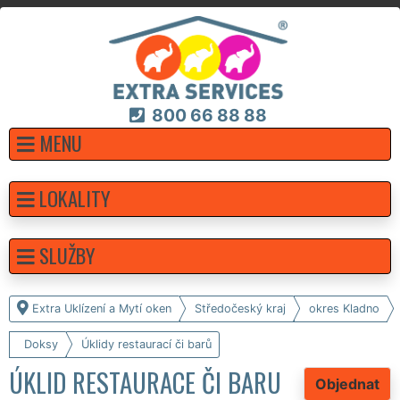
800 66 88 88
MENU
LOKALITY
SLUŽBY
Extra Uklízení a Mytí oken
Středočeský kraj
okres Kladno
Doksy
Úklidy restaurací či barů
ÚKLID RESTAURACE ČI BARU
Objednat