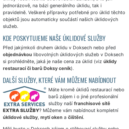
jednorázově, na bázi generálního úklidu, tak i
pravidelně. Veškeré přípravky potřebné pro úklid těchto
objektů jsou automaticky součástí našich úklidových
služeb.
KDE POSKYTUJEME NAŠE ÚKLIDOVÉ SLUŽBY
Před jakýmkoli druhem úklidu v Doksech nebo před
objednávkou
libovolných úklidových služeb v Doksech
si prohlédněte, jaká je naše cena za úklid (viz
úklidy
restaurací či barů Doksy ceník
).
DALŠÍ SLUŽBY, KTERÉ VÁM MŮŽEME NABÍDNOUT
Máte kromě úklidů restaurací nebo
barů zájem i o jiné profesionální
služby naší
franchisové sítě
EXTRA SLUŽBY
? Můžeme vám nabídnout kompletní
úklidové služby
,
mytí oken
a
čištění
.
Měli byste v Doksech zájem o stěhovací služby nebo