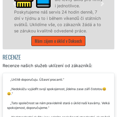
i jednotlivce.
náš servis 24 hodin denně, 7
nabízíme pro vš
 to i během víkendů či státních
státní podniky,
díme vše, co zákazník žádá a to
Středočeském kra
valitně odvedené práce.
Mám zájem 
m zájem o úklid v Doksech
RECENZE
Recenze našich služeb uklízení od zákazníků:
Určitě doporučuju. Úžasní pracanti.
Nedokážu vyjádřit svojí spokojenost, jídelna zase září čistotou😀
😀.
Tato společnost se nám pravidelně stará o úklid naší kavárny. Velká
spokojenost, doporučujeme.