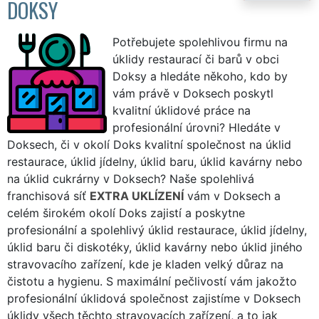
DOKSY
Potřebujete spolehlivou firmu na
úklidy restaurací či barů v obci
Doksy a hledáte někoho, kdo by
vám právě v Doksech poskytl
kvalitní úklidové práce na
profesionální úrovni? Hledáte v
Doksech, či v okolí Doks kvalitní společnost na úklid
restaurace, úklid jídelny, úklid baru, úklid kavárny nebo
na úklid cukrárny v Doksech? Naše spolehlivá
franchisová síť
EXTRA UKLÍZENÍ
vám v Doksech a
celém širokém okolí Doks zajistí a poskytne
profesionální a spolehlivý úklid restaurace, úklid jídelny,
úklid baru či diskotéky, úklid kavárny nebo úklid jiného
stravovacího zařízení, kde je kladen velký důraz na
čistotu a hygienu. S maximální pečlivostí vám jakožto
profesionální úklidová společnost zajistíme v Doksech
úklidy všech těchto stravovacích zařízení, a to jak