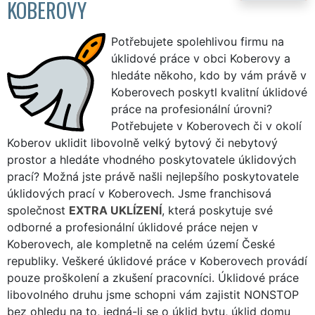
KOBEROVY
Potřebujete spolehlivou firmu na
úklidové práce v obci Koberovy a
hledáte někoho, kdo by vám právě v
Koberovech poskytl kvalitní úklidové
práce na profesionální úrovni?
Potřebujete v Koberovech či v okolí
Koberov uklidit libovolně velký bytový či nebytový
prostor a hledáte vhodného poskytovatele úklidových
prací? Možná jste právě našli nejlepšího poskytovatele
úklidových prací v Koberovech. Jsme franchisová
společnost
EXTRA UKLÍZENÍ
, která poskytuje své
odborné a profesionální úklidové práce nejen v
Koberovech, ale kompletně na celém území České
republiky. Veškeré úklidové práce v Koberovech provádí
pouze proškolení a zkušení pracovníci. Úklidové práce
libovolného druhu jsme schopni vám zajistit NONSTOP
bez ohledu na to, jedná-li se o úklid bytu, úklid domu