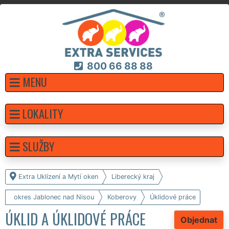
800 66 88 88
MENU
LOKALITY
SLUŽBY
Extra Uklízení a Mytí oken
Liberecký kraj
okres Jablonec nad Nisou
Koberovy
Úklidové práce
ÚKLID A ÚKLIDOVÉ PRÁCE
Objednat