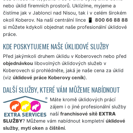
nebo úklid firemních prostorů. Uklízíme, myjeme a
čistíme jak v Jablonci nad Nisou, tak i v celém širokém
okolí Koberov. Na naší centrální lince
800 66 88 88
si můžete kdykoli objednat naše profesionální úklidové
práce.
KDE POSKYTUJEME NAŠE ÚKLIDOVÉ SLUŽBY
Před jakýmkoli druhem úklidu v Koberovech nebo před
objednávkou
libovolných úklidových služeb v
Koberovech si prohlédněte, jaká je naše cena za úklid
(viz
úklidové práce Koberovy ceník
).
DALŠÍ SLUŽBY, KTERÉ VÁM MŮŽEME NABÍDNOUT
Máte kromě úklidových prácí
zájem i o jiné profesionální služby
naší
franchisové sítě
EXTRA
SLUŽBY
? Můžeme vám nabídnout kompletní
úklidové
služby
,
mytí oken
a
čištění
.