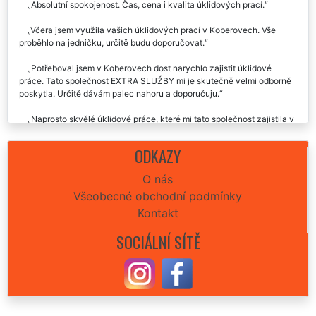
Absolutní spokojenost. Čas, cena i kvalita úklidových prací.
Včera jsem využila vašich úklidových prací v Koberovech. Vše
proběhlo na jedničku, určitě budu doporučovat.
Potřeboval jsem v Koberovech dost narychlo zajistit úklidové
práce. Tato společnost EXTRA SLUŽBY mi je skutečně velmi odborně
poskytla. Určitě dávám palec nahoru a doporučuju.
Naprosto skvělé úklidové práce, které mi tato společnost zajistila v
Koberovech pro mě byly něčím neocenitelným. Ještě existujou slušní,
pracovití, ochotní a neskutečně vstřícní lidé. Stoprocentně doporučuji
ODKAZY
tuto společnost extra uklízení.
O nás
Všeobecné obchodní podmínky
Kontakt
SOCIÁLNÍ SÍTĚ