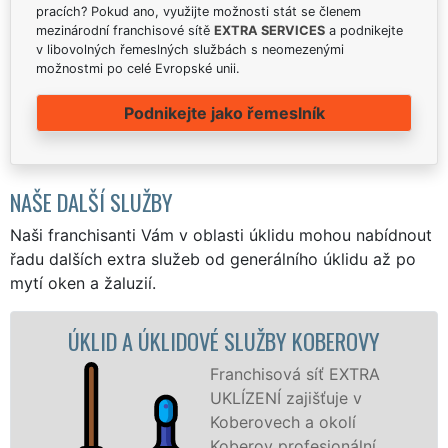
pracích? Pokud ano, využijte možnosti stát se členem
mezinárodní franchisové sítě
EXTRA SERVICES
a podnikejte
v libovolných řemeslných službách s neomezenými
možnostmi po celé Evropské unii.
Podnikejte jako řemeslník
NAŠE DALŠÍ SLUŽBY
Naši franchisanti Vám v oblasti úklidu mohou nabídnout
řadu dalších extra služeb od generálního úklidu až po
mytí oken a žaluzií.
ID A ÚKLIDOVÉ SLUŽBY KOBEROVY
ÚK
Franchisová síť EXTRA
UKLÍZENÍ zajišťuje v
Koberovech a okolí
Koberov profesionální,