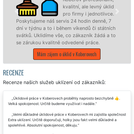
kvalitní, ale levný úklid
pro firmy i jednotlivce.
tujeme náš servis 24 hodin denně, 7
 týdnu a to i během víkendů či státních
nabízíme
ů. Uklidíme vše, co zákazník žádá a to
státní p
rukou kvalitně odvedené práce.
Liberecké
Mám zájem o úklid v Koberovech
Mám 
RECENZE
Recenze našich služeb uklízení od zákazníků:
Úklidové práce v Koberovech proběhly naprosto bezchybně 👍.
Velká spokojenost. Určitě budeme využívat i nadále.
Velmi důkladné úklidové práce v Koberovech mi zajistila společnost
Extra uklízení. Určitě doporučuji, holky jsou fakt velmi důkladné a
spolehlivé. Absolutní spokojenost, děkuju.