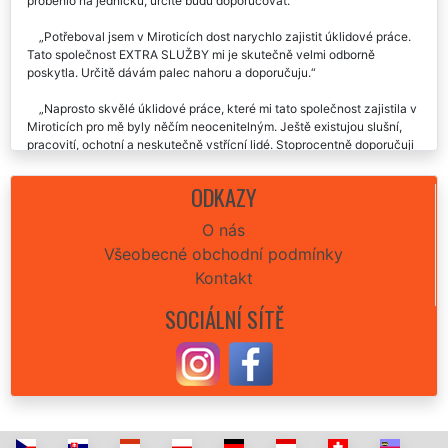
proběhlo na jedničku, určitě budu doporučovat.
Potřeboval jsem v Miroticích dost narychlo zajistit úklidové práce.
Tato společnost EXTRA SLUŽBY mi je skutečně velmi odborně
poskytla. Určitě dávám palec nahoru a doporučuju.
Naprosto skvělé úklidové práce, které mi tato společnost zajistila v
Miroticích pro mě byly něčím neocenitelným. Ještě existujou slušní,
pracovití, ochotní a neskutečně vstřícní lidé. Stoprocentně doporučuji
tuto společnost extra uklízení.
ODKAZY
Absolutní spokojenost. Čas, cena i kvalita úklidových prací.
O nás
Všeobecné obchodní podmínky
Kontakt
SOCIÁLNÍ SÍTĚ