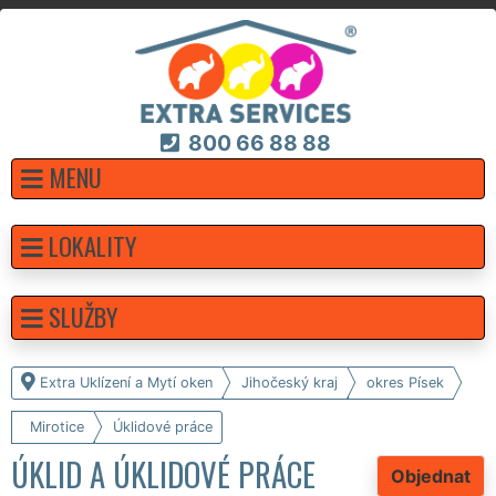
800 66 88 88
MENU
LOKALITY
SLUŽBY
Extra Uklízení a Mytí oken
Jihočeský kraj
okres Písek
Mirotice
Úklidové práce
ÚKLID A ÚKLIDOVÉ PRÁCE
Objednat