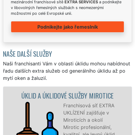
mezinárodní franchisové sítě
EXTRA SERVICES
a podnikejte
v libovolných řemeslných službách s neomezenými
možnostmi po celé Evropské unii.
Podnikejte jako řemeslník
NAŠE DALŠÍ SLUŽBY
Naši franchisanti Vám v oblasti úklidu mohou nabídnout
řadu dalších extra služeb od generálního úklidu až po
mytí oken a žaluzií.
ÚKLIDOVÉ SLUŽBY MIROTICE
ÚKLIDOVÁ SLU
Franchisová síť EXTRA
UKLÍZENÍ zajišťuje v
Miroticích a okolí
Mirotic profesionální,
kvalitní, ale levný úklid