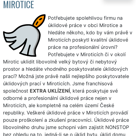
MIROTICE
Potřebujete spolehlivou firmu na
úklidové práce v obci Mirotice a
hledáte někoho, kdo by vám právě v
Miroticích poskytl kvalitní úklidové
práce na profesionální úrovni?
Potřebujete v Miroticích či v okolí
Mirotic uklidit libovolně velký bytový či nebytový
prostor a hledáte vhodného poskytovatele úklidových
prací? Možná jste právě našli nejlepšího poskytovatele
úklidových prací v Miroticích. Jsme franchisová
společnost
EXTRA UKLÍZENÍ
, která poskytuje své
odborné a profesionální úklidové práce nejen v
Miroticích, ale kompletně na celém území České
republiky. Veškeré úklidové práce v Miroticích provádí
pouze proškolení a zkušení pracovníci. Úklidové práce
libovolného druhu jsme schopni vám zajistit NONSTOP
bez ohledu na to, jedná-li se o úklid bytu, úklid domu