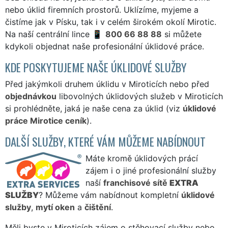
nebo úklid firemních prostorů. Uklízíme, myjeme a
čistíme jak v Písku, tak i v celém širokém okolí Mirotic.
Na naší centrální lince
800 66 88 88
si můžete
kdykoli objednat naše profesionální úklidové práce.
KDE POSKYTUJEME NAŠE ÚKLIDOVÉ SLUŽBY
Před jakýmkoli druhem úklidu v Miroticích nebo před
objednávkou
libovolných úklidových služeb v Miroticích
si prohlédněte, jaká je naše cena za úklid (viz
úklidové
práce Mirotice ceník
).
DALŠÍ SLUŽBY, KTERÉ VÁM MŮŽEME NABÍDNOUT
Máte kromě úklidových prácí
zájem i o jiné profesionální služby
naší
franchisové sítě
EXTRA
SLUŽBY
? Můžeme vám nabídnout kompletní
úklidové
služby
,
mytí oken
a
čištění
.
Měli byste v Miroticích zájem o stěhovací služby nebo