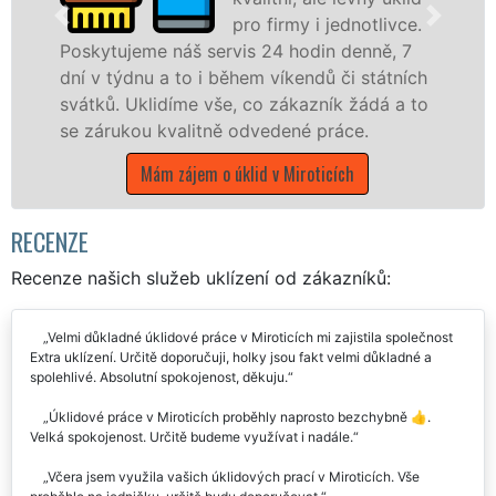
pro firmy i jednotlivce.
náš servis 24 hodin denně, 7
nabízíme pro vš
 to i během víkendů či státních
státní podniky,
díme vše, co zákazník žádá a to
Jihočeském kraji
valitně odvedené práce.
Mám zájem o 
 zájem o úklid v Miroticích
RECENZE
Recenze našich služeb uklízení od zákazníků:
Velmi důkladné úklidové práce v Miroticích mi zajistila společnost
Extra uklízení. Určitě doporučuji, holky jsou fakt velmi důkladné a
spolehlivé. Absolutní spokojenost, děkuju.
Úklidové práce v Miroticích proběhly naprosto bezchybně 👍.
Velká spokojenost. Určitě budeme využívat i nadále.
Včera jsem využila vašich úklidových prací v Miroticích. Vše