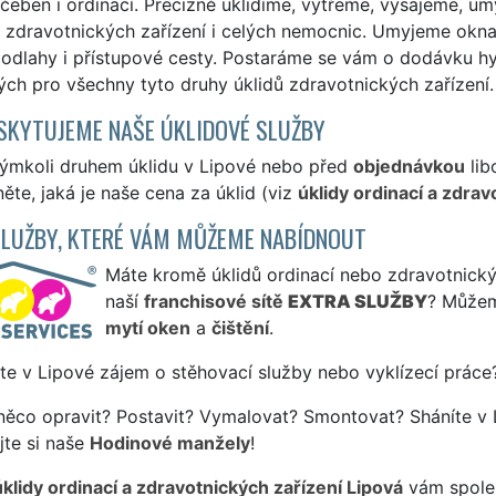
éčeben i ordinací. Precizně uklidíme, vytřeme, vysajeme, u
 zdravotnických zařízení i celých nemocnic. Umyjeme okna,
podlahy i přístupové cesty. Postaráme se vám o dodávku h
ch pro všechny tyto druhy úklidů zdravotnických zařízení.
SKYTUJEME NAŠE ÚKLIDOVÉ SLUŽBY
kýmkoli druhem úklidu v Lipové nebo před
objednávkou
lib
ěte, jaká je naše cena za úklid (viz
úklidy ordinací a zdrav
SLUŽBY, KTERÉ VÁM MŮŽEME NABÍDNOUT
Máte kromě úklidů ordinací nebo zdravotnických
naší
franchisové sítě
EXTRA SLUŽBY
? Můžem
mytí oken
a
čištění
.
te v Lipové zájem o stěhovací služby nebo vyklízecí práce
něco opravit? Postavit? Vymalovat? Smontovat? Sháníte v 
jte si naše
Hodinové manžely
!
úklidy ordinací a zdravotnických zařízení Lipová
vám spoleh