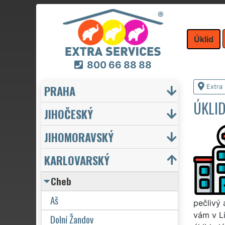
Úklid
800 66 88 88
PRAHA
Extra 
ÚKLID
JIHOČESKÝ
JIHOMORAVSKÝ
KARLOVARSKÝ
Cheb
Aš
pečlivý 
vám v Li
Dolní Žandov