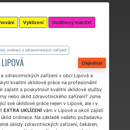
hování
Vyklízení
Hodinový manžel
idy ordinací a zdravotnických zařízení
 LIPOVÁ
Objednat
í a zdravotnických zařízení v obci Lipová a
ytl kvalitní úklidové práce na profesionální
 zajistit a poskytnout kvalitní úklidové služby
árny nebo úklid zdravotnického zařízení? Jsme
ící své úklidové práce nejen v Lipové, ale i v
íť
EXTRA UKLÍZENÍ
vám v Lipové a okolí zajistí
bo úklid ordinace. Na základě vašeho požadavku
elné úklidy zdravotnických zařízení, čekáren,