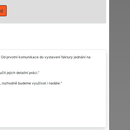
Mám zájem o úklidové slu
. Od prvotní komunikace do vystavení faktury jednání na
t jejich detailní práci.
st, rozhodně budeme využívat i nadále.