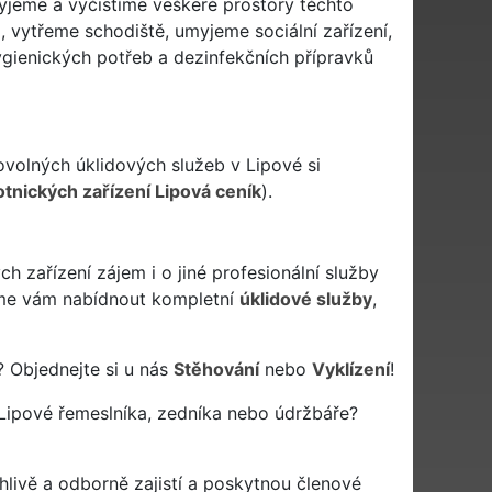
myjeme a vyčistíme veškeré prostory těchto
 vytřeme schodiště, umyjeme sociální zařízení,
ygienických potřeb a dezinfekčních přípravků
ovolných úklidových služeb v Lipové si
otnických zařízení Lipová ceník
).
 zařízení zájem i o jiné profesionální služby
e vám nabídnout kompletní
úklidové služby
,
? Objednejte si u nás
Stěhování
nebo
Vyklízení
!
Lipové řemeslníka, zedníka nebo údržbáře?
livě a odborně zajistí a poskytnou členové