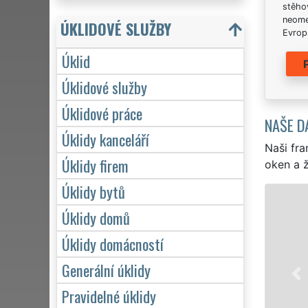
stěhov
neome
ÚKLIDOVÉ SLUŽBY
Evrops
Úklid
Úklidové služby
Úklidové práce
NAŠE D
Úklidy kanceláří
Naši fra
Úklidy firem
oken a ž
Úklidy bytů
ÚKLID A ÚKLIDOVÉ 
Úklidy domů
Franchisová síť EXTRA UKLÍZ
Úklidy domácností
profesionální, kvalitní, ale l
Poskytujeme náš servis 24 h
Generální úklidy
víkendů či státních svátků. 
Pravidelné úklidy
zárukou kvalitně odvedené 