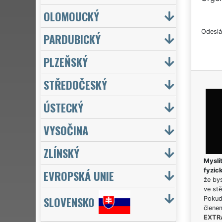
OLOMOUCKÝ
Odeslá
PARDUBICKÝ
PLZEŇSKÝ
STŘEDOČESKÝ
ÚSTECKÝ
VYSOČINA
ZLÍNSKÝ
Myslít
fyzic
EVROPSKÁ UNIE
že bys
ve stě
SLOVENSKO
Pokud 
člene
EXTR