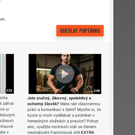
en.
ízíte
Jste zručný, šikovný, spolehlivý a
é zářivé
ochotný člověk?
Máte rád všestrannou
ste si
práci a komunikaci s lidmi? Myslíte si, že
lidových
byste si mohl vydělávat a podnikat v
možnosti
řemeslných službách a pracích? Pokud
chisové
ano, využijte možnosti stát se členem
jte v
mezinárodní franchisové sítě
EXTRA