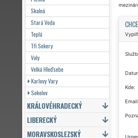
mezinár
Skalná
Stará Voda
CHCE
Teplá
Vyplň
Tři Sekery
Služb
Valy
Velká Hleďsebe
Datu
Karlovy Vary
Kde
Sokolov
Email
KRÁLOVÉHRADECKÝ
Pozn
LIBERECKÝ
MORAVSKOSLEZSKÝ
Urgen