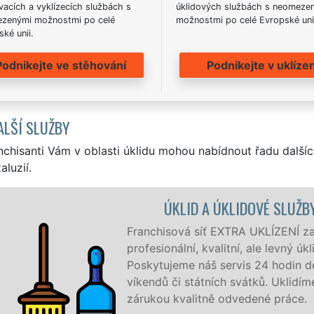
acích a vyklízecích službách s
úklidových službách s neomeze
zenými možnostmi po celé
možnostmi po celé Evropské uni
ké unii.
Podnikejte ve stěhování
Podnikejte v uklízen
ALŠÍ SLUŽBY
nchisanti Vám v oblasti úklidu mohou nabídnout řadu dalšíc
aluzií.
SLUŽBY LIPOVÁ
ENÍ zajišťuje v Lipové a okolí Lipové
evný úklid pro firmy i jednotlivce.
odin denně, 7 dní v týdnu a to i během
Uklidíme vše, co zákazník žádá a to se
práce.