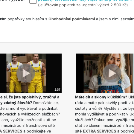
(je účtován poplatek za urgentní výjezd 2 500 Kč)
ním poptávky souhlasím s
Obchodními podmínkami
a jsem s nimi seznám
e si, že jste spolehlivý, zručný a
Máte cit a sklony k úklidům?
Ukl
ky zdatný člověk?
Domníváte se,
ráda a máte pak skvělý pocit z t
te si mohl vydělávat a podnikat
čistoty a vůně? Myslíte si, že by
hovacích a vyklízecích službách?
mohla vydělávat a podnikat v úk
ano, využijte možnosti stát se
službách? Pokud ano, využijte 
m mezinárodní franchisové sítě
stát se členem mezinárodní fran
A SERVICES
a podnikejte ve
sítě
EXTRA SERVICES
a podnike