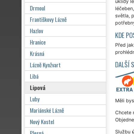
úklidy l
Drmoul
léčeben,
světla, 
Františkovy Lázně
potřebný
Hazlov
KDE PO
Hranice
Před ja
Krásná
prohlédn
DALŠÍ 
Lázně Kynžvart
Libá
Lipová
Luby
Měli bys
Mariánské Lázně
Chcete 
Objedne
Nový Kostel
Plesná
Službu