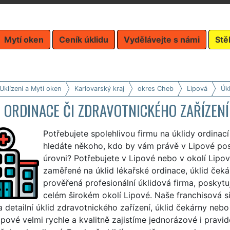
Mytí oken
Ceník úklidu
Vydělávejte s námi
Stě
Uklízení a Mytí oken
Karlovarský kraj
okres Cheb
Lipová
Úkl
 ORDINACE ČI ZDRAVOTNICKÉHO ZAŘÍZENÍ
Potřebujete spolehlivou firmu na úklidy ordinac
hledáte někoho, kdo by vám právě v Lipové posk
úrovni? Potřebujete v Lipové nebo v okolí Lipové
zaměřené na úklid lékařské ordinace, úklid ček
prověřená profesionální úklidová firma, poskytuj
celém širokém okolí Lipové. Naše franchisová s
a detailní úklid zdravotnického zařízení, úklid čekárny ne
pové velmi rychle a kvalitně zajistíme jednorázové i pravid