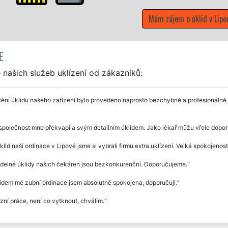
d v Lipové
E
našich služeb uklízení od zákazníků:
tění úklidu našeho zařízení bylo provedeno naprosto bezchybně a profesionálně
společnost mne překvapila svým detailním úklidem. Jako lékař můžu vřele doporuči
klid naší ordinace v Lipové jsme si vybrali firmu extra uklízení. Velká spokojeno
idelné úklidy našich čekáren jsou bezkonkurenční. Doporučujeme.
idem mé zubní ordinace jsem absolutně spokojena, doporučuji.
zní práce, není co vytknout, chválím.