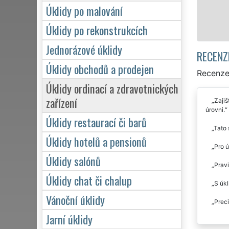
Úklidy po malování
Mám zájem o úkli
Úklidy po rekonstrukcích
Jednorázové úklidy
RECENZ
Úklidy obchodů a prodejen
Recenze 
Úklidy ordinací a zdravotnických
zařízení
Zajiš
úrovni.
Úklidy restaurací či barů
Tato 
Úklidy hotelů a pensionů
Pro ú
Úklidy salónů
Prav
Úklidy chat či chalup
S úkl
Vánoční úklidy
Preci
Jarní úklidy