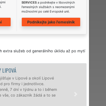
nými
SERVICES
a podnikejte v libovolných
i.
řemeslných službách s neomezenými
možnostmi po celé Evropské unii.
í
Podnikejte jako řemeslník
h extra služeb od generálního úklidu až po mytí
ÚKLIDOVÁ SLUŽBA A ČI
Naše společnost EXTRA UKLÍZE
profesionální úklidové služby
nabízíme pro všechny obchodní 
domácnosti v celém Karlovarské