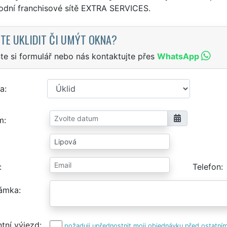
odní franchisové sítě EXTRA SERVICES.
TE UKLIDIT ČI UMÝT OKNA?
te si formulář nebo nás kontaktujte přes
WhatsApp
a
m
Telefon
ámka
tní výjezd
požaduji upřednostnit moji objednávku před ostatním