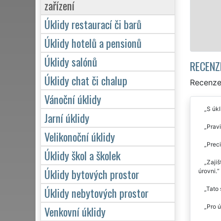
zárukou kva
zařízení
Úklidy restaurací či barů
Úklidy hotelů a pensionů
Úklidy salónů
RECENZ
Úklidy chat či chalup
Recenze 
Vánoční úklidy
S úkl
Jarní úklidy
Prav
Velikonoční úklidy
Preci
Úklidy škol a školek
Zajiš
Úklidy bytových prostor
úrovni.
Úklidy nebytových prostor
Tato 
Pro ú
Venkovní úklidy