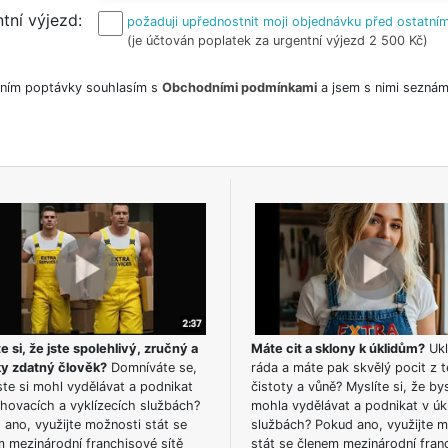
tní výjezd
požaduji upřednostnit moji objednávku před ostatním
(je účtován poplatek za urgentní výjezd 2 500 Kč)
ním poptávky souhlasím s
Obchodními podmínkami
a jsem s nimi seznám
e si, že jste spolehlivý, zručný a
Máte cit a sklony k úklidům?
Ukl
ky zdatný člověk?
Domníváte se,
ráda a máte pak skvělý pocit z t
te si mohl vydělávat a podnikat
čistoty a vůně? Myslíte si, že by
hovacích a vyklízecích službách?
mohla vydělávat a podnikat v úk
ano, využijte možnosti stát se
službách? Pokud ano, využijte 
m mezinárodní franchisové sítě
stát se členem mezinárodní fran