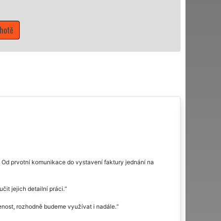
Mám záj
. Od prvotní komunikace do vystavení faktury jednání na
t jejich detailní práci.
ojenost, rozhodně budeme využívat i nadále.