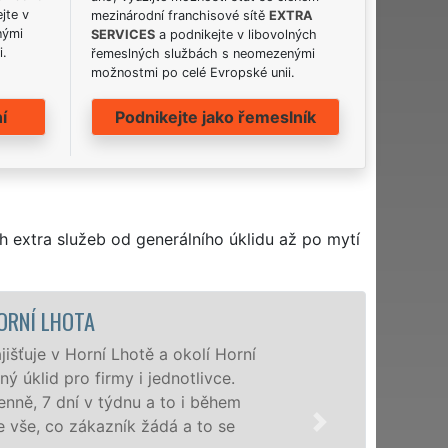
jte v
mezinárodní franchisové sítě
EXTRA
nými
SERVICES
a podnikejte v libovolných
i.
řemeslných službách s neomezenými
možnostmi po celé Evropské unii.
í
Podnikejte jako řemeslník
h extra služeb od generálního úklidu až po mytí
ÚKLIDOVÁ S
Naše společno
profesionální 
nabízíme pro v
domácnosti v c