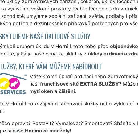
né úklidy zdravotnických zařízení, čekáren, úklidy léčeben 
 a vyčistíme veškeré prostory těchto léčeben, zdravotnick
schodiště, umyjeme sociální zařízení, světla, podlahy i p
kých potřeb a dezinfekčních přípravků potřebných pro všec
SKYTUJEME NAŠE ÚKLIDOVÉ SLUŽBY
kýmkoli druhem úklidu v Horní Lhotě nebo před
objednávk
édněte, jaká je naše cena za úklid (viz
úklidy ordinací a zd
SLUŽBY, KTERÉ VÁM MŮŽEME NABÍDNOUT
Máte kromě úklidů ordinací nebo zdravotnických
naší
franchisové sítě
EXTRA SLUŽBY
? Můžem
mytí oken
a
čištění
.
te v Horní Lhotě zájem o stěhovací služby nebo vyklízecí 
í
!
něco opravit? Postavit? Vymalovat? Smontovat? Sháníte v 
jte si naše
Hodinové manžely
!