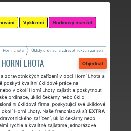
hování
Vyklízení
Hodinový manžel
Horní Lhota
Úklidy ordinací a zdravotnických zařízení
 HORNÍ LHOTA
Objednat
í a zdravotnických zařízení v obci Horní Lhota a
 poskytl kvalitní úklidové práce na
 nebo v okolí Horní Lhoty zajistit a poskytnout
řské ordinace, úklid čekárny nebo úklid
onální úklidová firma, poskytující své úklidové
m okolí Horní Lhoty. Naše franchisová síť
EXTRA
 zdravotnického zařízení, úklid čekárny nebo
mi rychle a kvalitně zajistíme jednorázové i