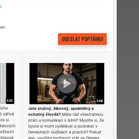
i
en.
ízíte
Jste zručný, šikovný, spolehlivý a
é zářivé
ochotný člověk?
Máte rád všestrannou
ste si
práci a komunikaci s lidmi? Myslíte si, že
lidových
byste si mohl vydělávat a podnikat v
možnosti
řemeslných službách a pracích? Pokud
chisové
ano, využijte možnosti stát se členem