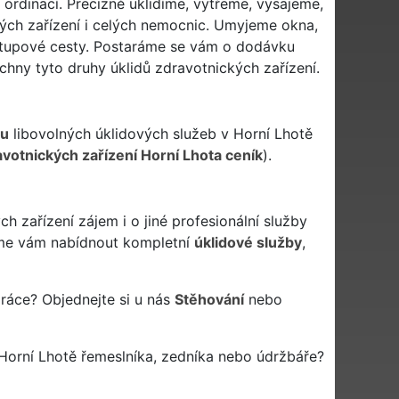
i ordinací. Precizně uklidíme, vytřeme, vysajeme,
ých zařízení i celých nemocnic. Umyjeme okna,
řístupové cesty. Postaráme se vám o dodávku
hny tyto druhy úklidů zdravotnických zařízení.
ou
libovolných úklidových služeb v Horní Lhotě
ravotnických zařízení Horní Lhota ceník
).
 zařízení zájem i o jiné profesionální služby
e vám nabídnout kompletní
úklidové služby
,
práce? Objednejte si u nás
Stěhování
nebo
Horní Lhotě řemeslníka, zedníka nebo údržbáře?