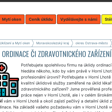
Mytí oken
Ceník úklidu
Vydělávejte s námi
Stě
Uklízení a Mytí oken
Moravskoslezský kraj
okres Ostrava-město
 ORDINACE ČI ZDRAVOTNICKÉHO ZAŘÍZENÍ
Potřebujete spolehlivou firmu na úklidy ordinac
hledáte někoho, kdo by vám právě v Horní Lhotě
profesionální úrovni? Potřebujete v Horní Lhotě
kvalitní úklidové služby zaměřené na úklid léka
zdravotnického zařízení? Jsme prověřená profesi
práce nejen v Horní Lhotě, ale i v celém široké
NÍ
vám v Horní Lhotě a okolí zajistí pečlivý a detailní úklid
dinace. Na základě vašeho požadavku vám v Horní Lhotě vel