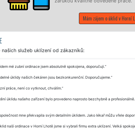
litně odvedené práce.
Mám zájem o úklid v Horní Lhotě
E
našich služeb uklízení od zákazníků:
idem mé zubní ordinace jsem absolutně spokojena, doporučuji.
idelné úklidy našich čekáren jsou bezkonkurenční. Doporučujeme.
zní práce, není co vytknout, chválím.
tění úklidu našeho zařízení bylo provedeno naprosto bezchybně a profesionálně
společnost mne překvapila svým detailním úklidem. Jako lékař můžu vřele doporuči
klid naší ordinace v Horní Lhotě jsme si vybrali firmu extra uklízení. Velká spok