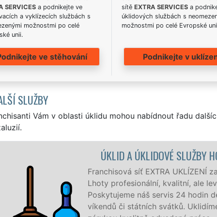
A SERVICES
a podnikejte ve
sítě
EXTRA SERVICES
a podnike
acích a vyklízecích službách s
úklidových službách s neomeze
zenými možnostmi po celé
možnostmi po celé Evropské uni
ké unii.
Podnikejte ve stěhování
Podnikejte v uklízen
ALŠÍ SLUŽBY
nchisanti Vám v oblasti úklidu mohou nabídnout řadu dalšíc
aluzií.
 ÚKLIDOVÉ SLUŽBY HORNÍ LHOTA
síť EXTRA UKLÍZENÍ zajišťuje v Horní Lhotě a okolí Horní
onální, kvalitní, ale levný úklid pro firmy i jednotlivce.
náš servis 24 hodin denně, 7 dní v týdnu a to i během
tátních svátků. Uklidíme vše, co zákazník žádá a to se