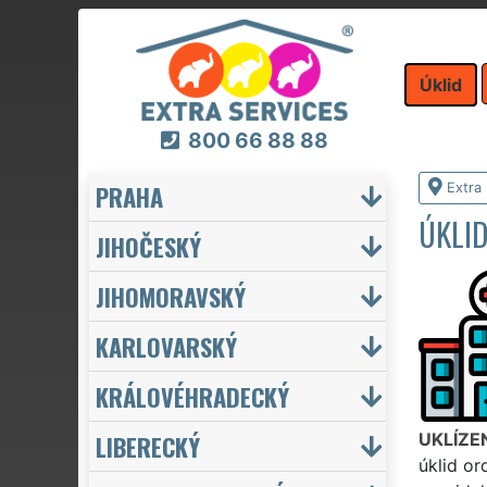
Úklid
800 66 88 88
PRAHA
Extra 
ÚKLID
JIHOČESKÝ
JIHOMORAVSKÝ
KARLOVARSKÝ
KRÁLOVÉHRADECKÝ
LIBERECKÝ
UKLÍZE
úklid or