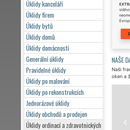
Úklidy kanceláří
EXTR
stěhov
Úklidy firem
neome
Evrops
Úklidy bytů
Úklidy domů
Úklidy domácností
Generální úklidy
NAŠE D
Pravidelné úklidy
Naši fra
oken a ž
Úklidy po malování
Úklidy po rekonstrukcích
ÚKLID A
Jednorázové úklidy
Franchisová 
Lhoty profesi
Úklidy obchodů a prodejen
Poskytujeme 
Úklidy ordinací a zdravotnických
víkendů či s