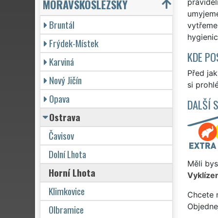
MORAVSKOSLEZSKÝ
pravidel
umyjeme
Bruntál
vytřeme 
hygienic
Frýdek-Místek
KDE PO
Karviná
Před ja
Nový Jičín
si prohl
Opava
DALŠÍ 
Ostrava
Čavisov
Dolní Lhota
Měli bys
Horní Lhota
Vyklízen
Klimkovice
Chcete 
Objedne
Olbramice