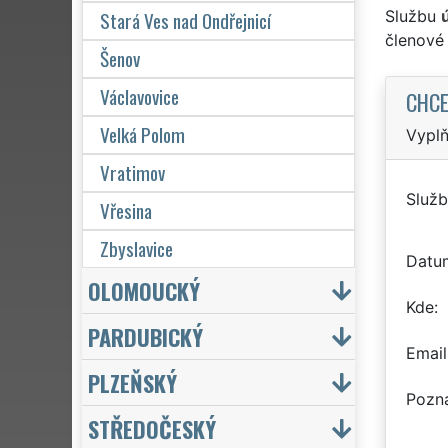
Stará Ves nad Ondřejnicí
Službu
členové
Šenov
Václavovice
CHCE
Velká Polom
Vyplň
Vratimov
Služb
Vřesina
Zbyslavice
Datu
OLOMOUCKÝ
Kde
PARDUBICKÝ
Email
PLZEŇSKÝ
Pozn
STŘEDOČESKÝ