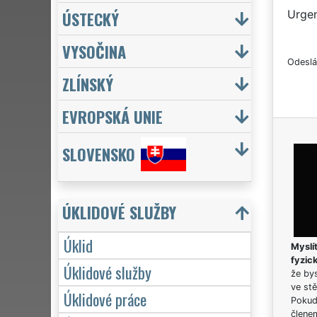
ÚSTECKÝ
Urgen
VYSOČINA
Odeslá
ZLÍNSKÝ
EVROPSKÁ UNIE
SLOVENSKO
ÚKLIDOVÉ SLUŽBY
Úklid
Myslít
fyzic
Úklidové služby
že bys
ve stě
Úklidové práce
Pokud 
člene