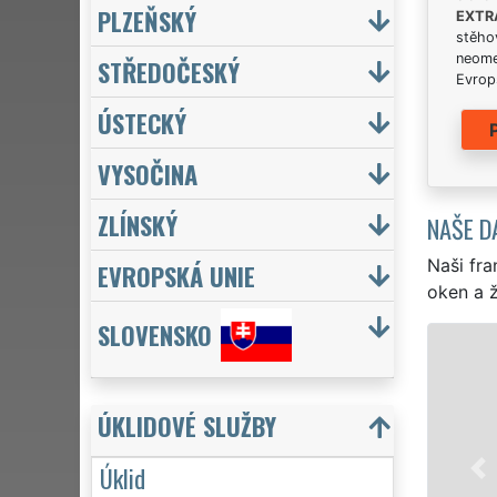
PLZEŇSKÝ
EXTR
stěhov
neome
STŘEDOČESKÝ
Evrops
ÚSTECKÝ
VYSOČINA
ZLÍNSKÝ
NAŠE D
Naši fra
EVROPSKÁ UNIE
oken a ž
SLOVENSKO
ÚKLID A ÚKLIDOVÉ SLUŽBY VRŠOVIC
Franchisová síť EXTRA UKLÍZENÍ zajišťuje ve 
ÚKLIDOVÉ SLUŽBY
profesionální, kvalitní, ale levný úklid pro fir
Poskytujeme náš servis 24 hodin denně, 7 dn
Úklid
víkendů či státních svátků. Uklidíme vše, co