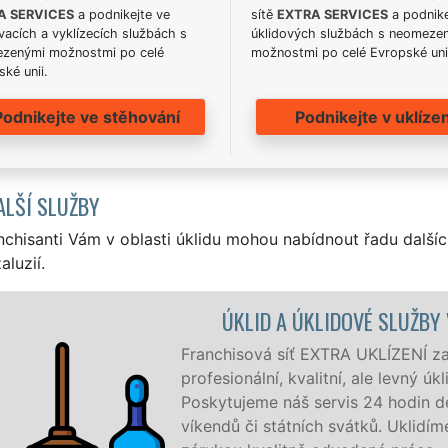
A SERVICES
a podnikejte ve
sítě
EXTRA SERVICES
a podnike
acích a vyklízecích službách s
úklidových službách s neomeze
zenými možnostmi po celé
možnostmi po celé Evropské uni
ké unii.
Podnikejte ve stěhování
Podnikejte v uklízen
ALŠÍ SLUŽBY
nchisanti Vám v oblasti úklidu mohou nabídnout řadu dalšíc
aluzií.
E
Vršovicích a okolí Vršovic
my i jednotlivce.
í v týdnu a to i během
 zákazník žádá a to se