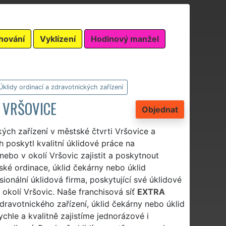
hování
Vyklízení
Hodinový manžel
Úklidy ordinací a zdravotnických zařízení
 VRŠOVICE
Objednat
ckých zařízení v městské čtvrti Vršovice a
 poskytl kvalitní úklidové práce na
nebo v okolí Vršovic zajistit a poskytnout
řské ordinace, úklid čekárny nebo úklid
onální úklidová firma, poskytující své úklidové
 okolí Vršovic. Naše franchisová síť
EXTRA
 zdravotnického zařízení, úklid čekárny nebo úklid
hle a kvalitně zajistíme jednorázové i