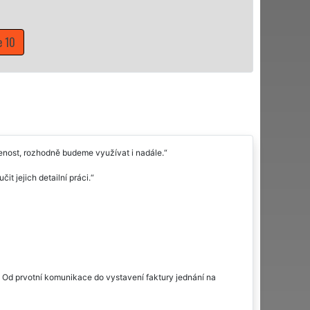
Mám zájem o úklidové služby na Praze 10
ojenost, rozhodně budeme využívat i nadále.
t jejich detailní práci.
. Od prvotní komunikace do vystavení faktury jednání na