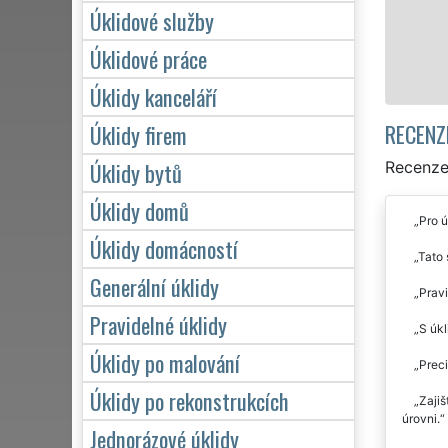
zárukou kvalitně odvedené práce.
Úklidové služby
Úklidové práce
Mám zájem o úklid na Praze 10
Úklidy kanceláří
RECENZ
Úklidy firem
Úklidy bytů
Recenze 
Úklidy domů
Pro ú
Úklidy domácností
Tato 
Generální úklidy
Prav
Pravidelné úklidy
S úkl
Úklidy po malování
Preci
Úklidy po rekonstrukcích
Zajiš
úrovni.
Jednorázové úklidy