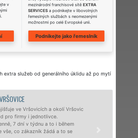
jte v
mezinárodní franchisové sítě
EXTRA
nými
SERVICES
a podnikejte v libovolných
i.
řemeslných službách s neomezenými
možnostmi po celé Evropské unii.
í
Podnikejte jako řemeslník
h extra služeb od generálního úklidu až po mytí
ÚKLIDOVÁ SLUŽBA A ČINNOSTI VRŠOVIC
Naše společnost EXTRA UKLÍZENÍ poskytuje ve
profesionální úklidové služby NON-STOP. Levné
nabízíme pro všechny obchodní společnosti, stát
domácnosti v celém hlavním městě Praha s jisto