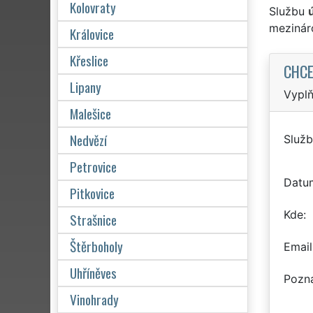
Kolovraty
Službu
mezinár
Královice
Křeslice
CHCE
Lipany
Vyplň
Malešice
Nedvězí
Služb
Petrovice
Datu
Pitkovice
Kde
Strašnice
Štěrboholy
Email
Uhříněves
Pozn
Vinohrady