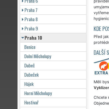
Praha 6
pravidel
umyjeme
Praha 7
vytřeme 
Praha 8
hygienic
KDE PO
Praha 9
Praha 10
Před ja
prohlédn
Benice
DALŠÍ 
Dolní Měcholupy
Dubeč
Dubeček
Měli bys
Hájek
Vyklízen
Horní Měcholupy
Chcete 
Hostivař
Objedne