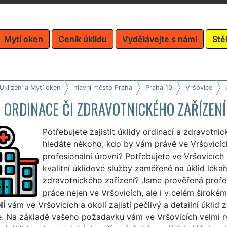
Mytí oken
Ceník úklidu
Vydělávejte s námi
Stě
Uklízení a Mytí oken
hlavní město Praha
Praha 10
Vršovice
 ORDINACE ČI ZDRAVOTNICKÉHO ZAŘÍZENÍ
Potřebujete zajistit úklidy ordinací a zdravotni
hledáte někoho, kdo by vám právě ve Vršovicích
profesionální úrovni? Potřebujete ve Vršovicích 
kvalitní úklidové služby zaměřené na úklid léka
zdravotnického zařízení? Jsme prověřená profesi
práce nejen ve Vršovicích, ale i v celém širokém
NÍ
vám ve Vršovicích a okolí zajistí pečlivý a detailní úklid
. Na základě vašeho požadavku vám ve Vršovicích velmi ryc