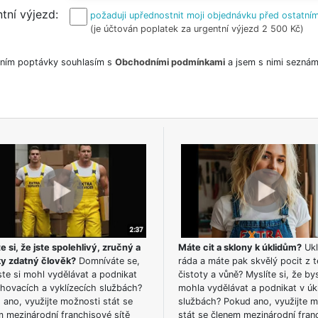
tní výjezd
požaduji upřednostnit moji objednávku před ostatním
(je účtován poplatek za urgentní výjezd 2 500 Kč)
ním poptávky souhlasím s
Obchodními podmínkami
a jsem s nimi seznám
e si, že jste spolehlivý, zručný a
Máte cit a sklony k úklidům?
Ukl
ky zdatný člověk?
Domníváte se,
ráda a máte pak skvělý pocit z t
te si mohl vydělávat a podnikat
čistoty a vůně? Myslíte si, že by
hovacích a vyklízecích službách?
mohla vydělávat a podnikat v úk
ano, využijte možnosti stát se
službách? Pokud ano, využijte 
m mezinárodní franchisové sítě
stát se členem mezinárodní fran