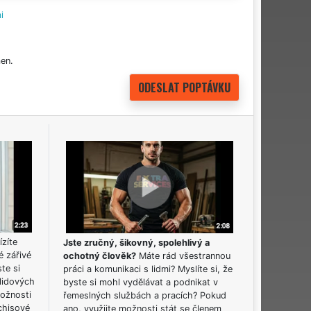
i
en.
ízíte
Jste zručný, šikovný, spolehlivý a
é zářivé
ochotný člověk?
Máte rád všestrannou
ste si
práci a komunikaci s lidmi? Myslíte si, že
lidových
byste si mohl vydělávat a podnikat v
možnosti
řemeslných službách a pracích? Pokud
chisové
ano, využijte možnosti stát se členem