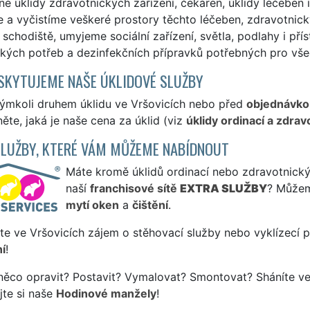
né úklidy zdravotnických zařízení, čekáren, úklidy léčeben 
 a vyčistíme veškeré prostory těchto léčeben, zdravotnick
schodiště, umyjeme sociální zařízení, světla, podlahy i p
kých potřeb a dezinfekčních přípravků potřebných pro všec
SKYTUJEME NAŠE ÚKLIDOVÉ SLUŽBY
kýmkoli druhem úklidu ve Vršovicích nebo před
objednávko
ěte, jaká je naše cena za úklid (viz
úklidy ordinací a zdrav
SLUŽBY, KTERÉ VÁM MŮŽEME NABÍDNOUT
Máte kromě úklidů ordinací nebo zdravotnických
naší
franchisové sítě
EXTRA SLUŽBY
? Můžem
mytí oken
a
čištění
.
te ve Vršovicích zájem o stěhovací služby nebo vyklízecí 
í
!
něco opravit? Postavit? Vymalovat? Smontovat? Sháníte ve
jte si naše
Hodinové manžely
!