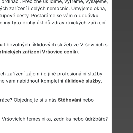
i ordinací. Precizně uklidíme, vytřeme, vysajeme,
ých zařízení i celých nemocnic. Umyjeme okna,
řístupové cesty. Postaráme se vám o dodávku
hny tyto druhy úklidů zdravotnických zařízení.
u
libovolných úklidových služeb ve Vršovicích si
otnických zařízení Vršovice ceník
).
 zařízení zájem i o jiné profesionální služby
e vám nabídnout kompletní
úklidové služby
,
práce? Objednejte si u nás
Stěhování
nebo
 Vršovicích řemeslníka, zedníka nebo údržbáře?