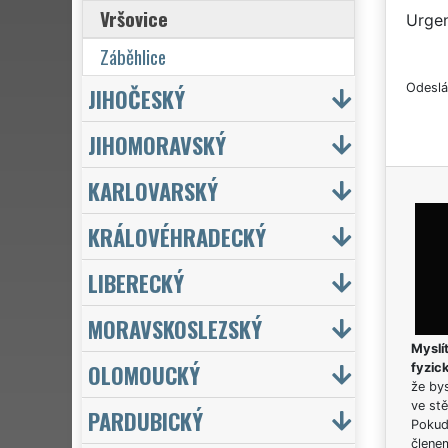
Vršovice
Urgen
Záběhlice
Odeslá
JIHOČESKÝ
JIHOMORAVSKÝ
KARLOVARSKÝ
KRÁLOVÉHRADECKÝ
LIBERECKÝ
MORAVSKOSLEZSKÝ
Myslít
OLOMOUCKÝ
fyzic
že bys
ve stě
PARDUBICKÝ
Pokud 
člene