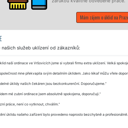
E
našich služeb uklízení od zákazníků:
klid naší ordinace ve Vršovicích jsme si vybrali firmu extra uklízení. Velká spok
společnost mne překvapila svým detailním úklidem. Jako lékař můžu vřele doporuči
idelné úklidy našich čekáren jsou bezkonkurenční. Doporučujeme.
idem mé zubní ordinace jsem absolutně spokojena, doporučuji.
zní práce, není co vytknout, chválím.
tění úklidu našeho zařízení bylo provedeno naprosto bezchybně a profesionálně