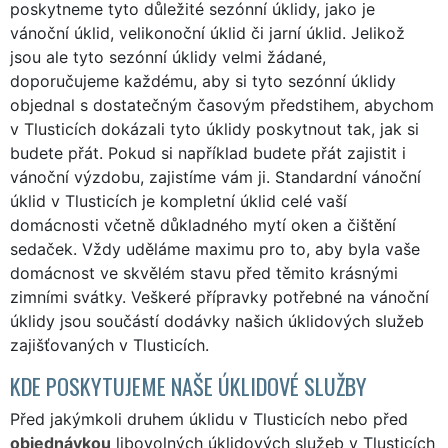
poskytneme tyto důležité sezónní úklidy, jako je
vánoční úklid, velikonoční úklid či jarní úklid. Jelikož
jsou ale tyto sezónní úklidy velmi žádané,
doporučujeme každému, aby si tyto sezónní úklidy
objednal s dostatečným časovým předstihem, abychom
v Tlusticích dokázali tyto úklidy poskytnout tak, jak si
budete přát. Pokud si například budete přát zajistit i
vánoční výzdobu, zajistíme vám ji. Standardní vánoční
úklid v Tlusticích je kompletní úklid celé vaší
domácnosti včetně důkladného mytí oken a čištění
sedaček. Vždy uděláme maximu pro to, aby byla vaše
domácnost ve skvělém stavu před těmito krásnými
zimními svátky. Veškeré přípravky potřebné na vánoční
úklidy jsou součástí dodávky našich úklidových služeb
zajišťovaných v Tlusticích.
KDE POSKYTUJEME NAŠE ÚKLIDOVÉ SLUŽBY
Před jakýmkoli druhem úklidu v Tlusticích nebo před
objednávkou
libovolných úklidových služeb v Tlusticích