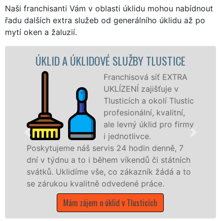
Naši franchisanti Vám v oblasti úklidu mohou nabídnout
řadu dalších extra služeb od generálního úklidu až po
mytí oken a žaluzií.
ÚKLIDOVÉ SLUŽBY TLUSTICE
ÚKLIDOVÁ SLU
Franchisová síť EXTRA
UKLÍZENÍ zajišťuje v
Tlusticích a okolí Tlustic
profesionální, kvalitní,
ale levný úklid pro firmy
i jednotlivce.
náš servis 24 hodin denně, 7
nabízíme pro vš
 to i během víkendů či státních
státní podniky,
díme vše, co zákazník žádá a to
Středočeském kra
valitně odvedené práce.
Mám zájem o 
 zájem o úklid v Tlusticích