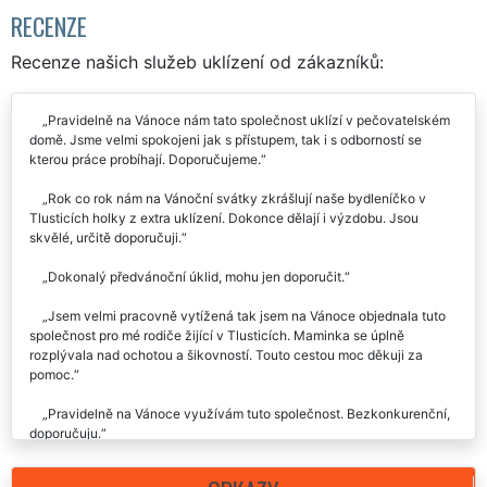
RECENZE
Recenze našich služeb uklízení od zákazníků:
Pravidelně na Vánoce nám tato společnost uklízí v pečovatelském
domě. Jsme velmi spokojeni jak s přístupem, tak i s odborností se
kterou práce probíhají. Doporučujeme.
Rok co rok nám na Vánoční svátky zkrášlují naše bydleníčko v
Tlusticích holky z extra uklízení. Dokonce dělají i výzdobu. Jsou
skvělé, určitě doporučuji.
Dokonalý předvánoční úklid, mohu jen doporučit.
Jsem velmi pracovně vytížená tak jsem na Vánoce objednala tuto
společnost pro mé rodiče žijící v Tlusticích. Maminka se úplně
rozplývala nad ochotou a šikovností. Touto cestou moc děkuji za
pomoc.
Pravidelně na Vánoce využívám tuto společnost. Bezkonkurenční,
doporučuju.
Vánoce mám spojené s Extra uklízením, holky perfektní, byt čistý a