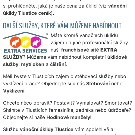
si prohlédněte, jaká je naše cena za úklid (viz
vánoční
úklidy Tlustice ceník
).
DALŠÍ SLUŽBY, KTERÉ VÁM MŮŽEME NABÍDNOUT
Máte kromě vánočních úklidů
zájem i o jiné profesionální služby
naší
franchisové sítě
EXTRA
SLUŽBY
? Můžeme vám nabídnout kompletní
úklidové
služby
,
mytí oken
a
čištění
.
Měli byste v Tlusticích zájem o stěhovací služby nebo
vyklízecí práce? Objednejte si u nás
Stěhování
nebo
Vyklízení
!
Chcete něco opravit? Postavit? Vymalovat? Smontovat?
Sháníte v Tlusticích řemeslníka, zedníka nebo údržbáře?
Objednejte si naše
Hodinové manžely
!
Službu
vánoční úklidy Tlustice
vám spolehlivě a