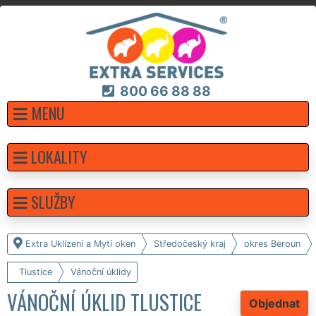
800 66 88 88
MENU
LOKALITY
SLUŽBY
Extra Uklízení a Mytí oken
Středočeský kraj
okres Beroun
Tlustice
Vánoční úklidy
VÁNOČNÍ ÚKLID TLUSTICE
Objednat