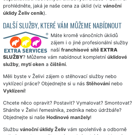
prohlédněte, jaká je naše cena za úklid (viz
vánoční
úklidy Želiv ceník
).
DALŠÍ SLUŽBY, KTERÉ VÁM MŮŽEME NABÍDNOUT
Máte kromě vánočních úklidů
zájem i o jiné profesionální služby
naší
franchisové sítě
EXTRA
SLUŽBY
? Můžeme vám nabídnout kompletní
úklidové
služby
,
mytí oken
a
čištění
.
Měli byste v Želivi zájem o stěhovací služby nebo
vyklízecí práce? Objednejte si u nás
Stěhování
nebo
Vyklízení
!
Chcete něco opravit? Postavit? Vymalovat? Smontovat?
Sháníte v Želivi řemeslníka, zedníka nebo údržbáře?
Objednejte si naše
Hodinové manžely
!
Službu
vánoční úklidy Želiv
vám spolehlivě a odborně