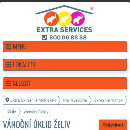
800 66 88 88
MENU
LOKALITY
SLUŽBY
Extra Uklízení a Mytí oken
kraj Vysočina
okres Pelhřimov
Želiv
Vánoční úklidy
VÁNOČNÍ ÚKLID ŽELIV
Objednat