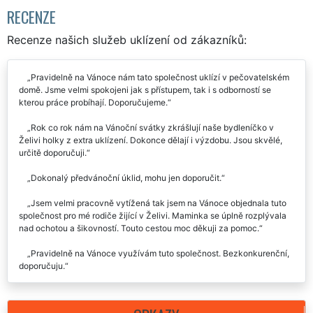
RECENZE
Recenze našich služeb uklízení od zákazníků:
Pravidelně na Vánoce nám tato společnost uklízí v pečovatelském
domě. Jsme velmi spokojeni jak s přístupem, tak i s odborností se
kterou práce probíhají. Doporučujeme.
Rok co rok nám na Vánoční svátky zkrášlují naše bydleníčko v
Želivi holky z extra uklízení. Dokonce dělají i výzdobu. Jsou skvělé,
určitě doporučuji.
Dokonalý předvánoční úklid, mohu jen doporučit.
Jsem velmi pracovně vytížená tak jsem na Vánoce objednala tuto
společnost pro mé rodiče žijící v Želivi. Maminka se úplně rozplývala
nad ochotou a šikovností. Touto cestou moc děkuji za pomoc.
Pravidelně na Vánoce využívám tuto společnost. Bezkonkurenční,
doporučuju.
Vánoce mám spojené s Extra uklízením, holky perfektní, byt čistý a
voňavý, určitě všem doporučuju... 👍