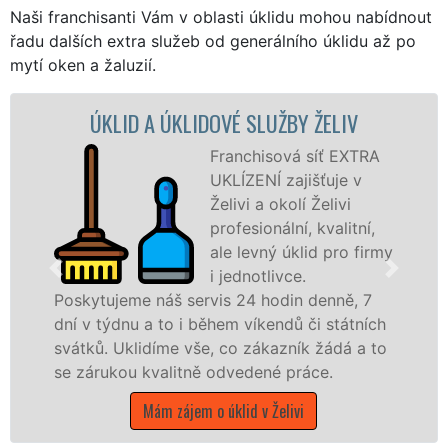
Naši franchisanti Vám v oblasti úklidu mohou nabídnout
řadu dalších extra služeb od generálního úklidu až po
mytí oken a žaluzií.
A ÚKLIDOVÉ SLUŽBY ŽELIV
ÚKLIDOVÁ S
Franchisová síť EXTRA
UKLÍZENÍ zajišťuje v
Želivi a okolí Želivi
profesionální, kvalitní,
ale levný úklid pro firmy
i jednotlivce.
náš servis 24 hodin denně, 7
nabízíme pro vš
 to i během víkendů či státních
státní podniky,
díme vše, co zákazník žádá a to
kraji Vysočina s 
valitně odvedené práce.
Mám zájem 
ám zájem o úklid v Želivi