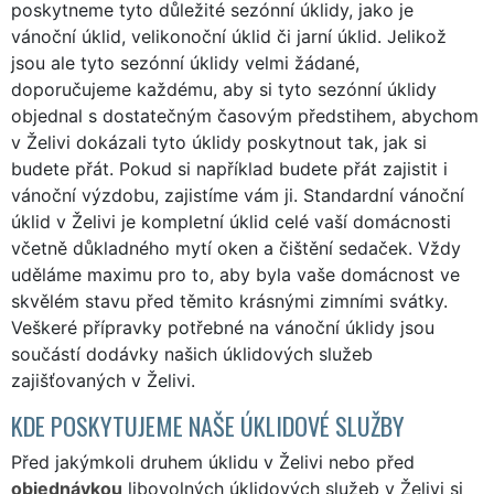
poskytneme tyto důležité sezónní úklidy, jako je
vánoční úklid, velikonoční úklid či jarní úklid. Jelikož
jsou ale tyto sezónní úklidy velmi žádané,
doporučujeme každému, aby si tyto sezónní úklidy
objednal s dostatečným časovým předstihem, abychom
v Želivi dokázali tyto úklidy poskytnout tak, jak si
budete přát. Pokud si například budete přát zajistit i
vánoční výzdobu, zajistíme vám ji. Standardní vánoční
úklid v Želivi je kompletní úklid celé vaší domácnosti
včetně důkladného mytí oken a čištění sedaček. Vždy
uděláme maximu pro to, aby byla vaše domácnost ve
skvělém stavu před těmito krásnými zimními svátky.
Veškeré přípravky potřebné na vánoční úklidy jsou
součástí dodávky našich úklidových služeb
zajišťovaných v Želivi.
KDE POSKYTUJEME NAŠE ÚKLIDOVÉ SLUŽBY
Před jakýmkoli druhem úklidu v Želivi nebo před
objednávkou
libovolných úklidových služeb v Želivi si