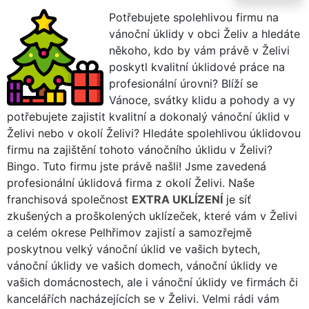
Potřebujete spolehlivou firmu na
vánoční úklidy v obci Želiv a hledáte
někoho, kdo by vám právě v Želivi
poskytl kvalitní úklidové práce na
profesionální úrovni? Blíží se
Vánoce, svátky klidu a pohody a vy
potřebujete zajistit kvalitní a dokonalý vánoční úklid v
Želivi nebo v okolí Želivi? Hledáte spolehlivou úklidovou
firmu na zajištění tohoto vánočního úklidu v Želivi?
Bingo. Tuto firmu jste právě našli! Jsme zavedená
profesionální úklidová firma z okolí Želivi. Naše
franchisová společnost
EXTRA UKLÍZENÍ
je síť
zkušených a proškolených uklízeček, které vám v Želivi
a celém okrese Pelhřimov zajistí a samozřejmě
poskytnou velký vánoční úklid ve vašich bytech,
vánoční úklidy ve vašich domech, vánoční úklidy ve
vašich domácnostech, ale i vánoční úklidy ve firmách či
kancelářích nacházejících se v Želivi. Velmi rádi vám