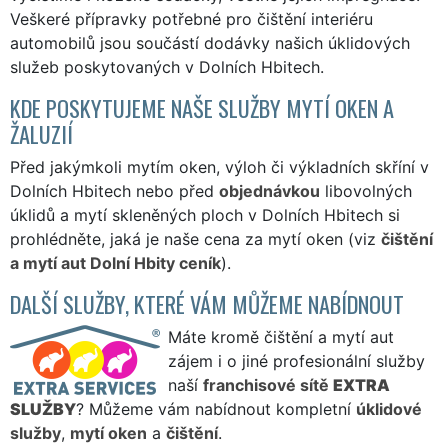
Veškeré přípravky potřebné pro čištění interiéru
automobilů jsou součástí dodávky našich úklidových
služeb poskytovaných v Dolních Hbitech.
KDE POSKYTUJEME NAŠE SLUŽBY MYTÍ OKEN A
ŽALUZIÍ
Před jakýmkoli mytím oken, výloh či výkladních skříní v
Dolních Hbitech nebo před
objednávkou
libovolných
úklidů a mytí skleněných ploch v Dolních Hbitech si
prohlédněte, jaká je naše cena za mytí oken (viz
čištění
a mytí aut Dolní Hbity ceník
).
DALŠÍ SLUŽBY, KTERÉ VÁM MŮŽEME NABÍDNOUT
Máte kromě čištění a mytí aut
zájem i o jiné profesionální služby
naší
franchisové sítě
EXTRA
SLUŽBY
? Můžeme vám nabídnout kompletní
úklidové
služby
,
mytí oken
a
čištění
.