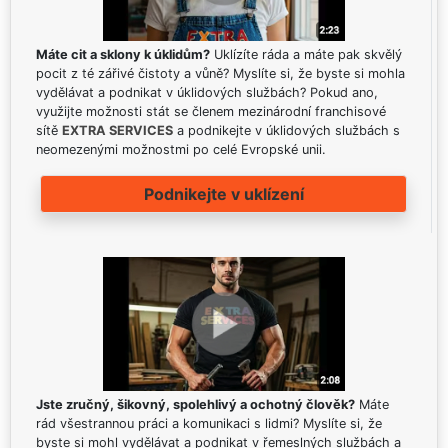
Máte cit a sklony k úklidům?
Uklízíte ráda a máte pak skvělý
pocit z té zářivé čistoty a vůně? Myslíte si, že byste si mohla
vydělávat a podnikat v úklidových službách? Pokud ano,
využijte možnosti stát se členem mezinárodní franchisové
sítě
EXTRA SERVICES
a podnikejte v úklidových službách s
neomezenými možnostmi po celé Evropské unii.
Podnikejte v uklízení
Jste zručný, šikovný, spolehlivý a ochotný člověk?
Máte
rád všestrannou práci a komunikaci s lidmi? Myslíte si, že
byste si mohl vydělávat a podnikat v řemeslných službách a