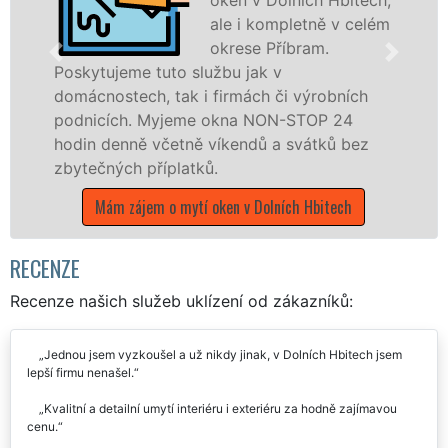
ale i kompletně v celém
okrese Příbram.
tujeme tuto službu jak v
nostech, tak i firmách či výrobních
dřevěná 
cích. Myjeme okna NON-STOP 24
kompletn
 denně včetně víkendů a svátků bez
okrese P
čných příplatků.
franchis
UKLÍZENÍ
Mám zájem o mytí oken v Dolních Hbitech
státních 
Mám záje
RECENZE
Recenze našich služeb uklízení od zákazníků:
Jednou jsem vyzkoušel a už nikdy jinak, v Dolních Hbitech jsem
lepší firmu nenašel.