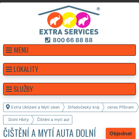
800 66 88 88
MENU
LOKALITY
SLUŽBY
Extra Uklízení a Mytí oken
Středočeský kraj
okres Příbram
Dolní Hbity
Čištění a mytí aut
ČIŠTĚNÍ A MYTÍ AUTA DOLNÍ
Objednat