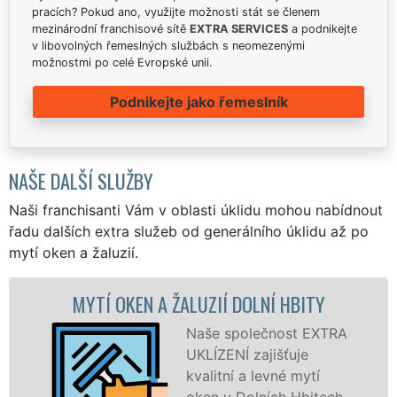
pracích? Pokud ano, využijte možnosti stát se členem
mezinárodní franchisové sítě
EXTRA SERVICES
a podnikejte
v libovolných řemeslných službách s neomezenými
možnostmi po celé Evropské unii.
Podnikejte jako řemeslník
NAŠE DALŠÍ SLUŽBY
Naši franchisanti Vám v oblasti úklidu mohou nabídnout
řadu dalších extra služeb od generálního úklidu až po
mytí oken a žaluzií.
YTÍ OKEN A ŽALUZIÍ DOLNÍ HBITY
MYTÍ 
Naše společnost EXTRA
UKLÍZENÍ zajišťuje
kvalitní a levné mytí
oken v Dolních Hbitech,