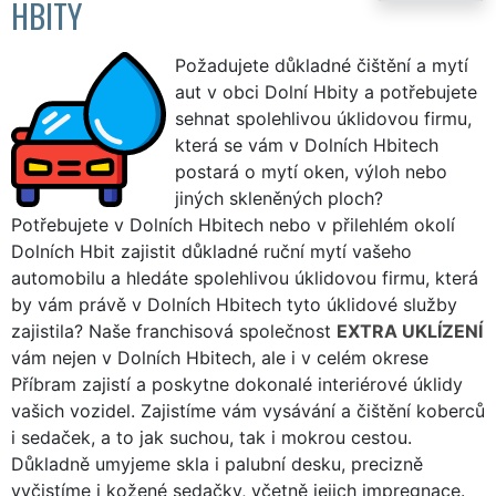
HBITY
Požadujete důkladné čištění a mytí
aut v obci Dolní Hbity a potřebujete
sehnat spolehlivou úklidovou firmu,
která se vám v Dolních Hbitech
postará o mytí oken, výloh nebo
jiných skleněných ploch?
Potřebujete v Dolních Hbitech nebo v přilehlém okolí
Dolních Hbit zajistit důkladné ruční mytí vašeho
automobilu a hledáte spolehlivou úklidovou firmu, která
by vám právě v Dolních Hbitech tyto úklidové služby
zajistila? Naše franchisová společnost
EXTRA UKLÍZENÍ
vám nejen v Dolních Hbitech, ale i v celém okrese
Příbram zajistí a poskytne dokonalé interiérové úklidy
vašich vozidel. Zajistíme vám vysávání a čištění koberců
i sedaček, a to jak suchou, tak i mokrou cestou.
Důkladně umyjeme skla i palubní desku, precizně
vyčistíme i kožené sedačky, včetně jejich impregnace.