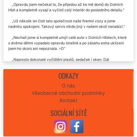
Kvalitní a detailní umytí interiéru i exteriéru za hodně zajímavou
cenu.
Opravdu jsem nečekal to, že přijedou až ke mě domů do Dolních
Hbit a kompletně vysají a vyčistí celý interiér do posledního detailu.
Už několik let čistí tato společnost naše firemní vozy a jsme
nadmíru spokojeni. Takový servis nikdo jiný v našem okolí nenabízí.
Nechali jsme si kompletně umýt celé auto v Dolních Hbitech, které
s dvěma dětmi vypadalo opravdu strašně a po zásahu extra uklízení
jsem ho skoro ani nepoznala. =D
Naprosto dokonalé vyčištění plastů, sedaček i oken. Dál
doporučím.
ODKAZY
Už poněkolikáté jsem využil jejich mytí automobilu a vždy jsem
mile překvapen. Moc děkuji za tyhle služby.
O nás
Všeobecné obchodní podmínky
Kontakt
SOCIÁLNÍ SÍTĚ