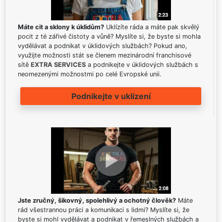
Máte cit a sklony k úklidům?
Uklízíte ráda a máte pak skvělý
pocit z té zářivé čistoty a vůně? Myslíte si, že byste si mohla
vydělávat a podnikat v úklidových službách? Pokud ano,
využijte možnosti stát se členem mezinárodní franchisové
sítě
EXTRA SERVICES
a podnikejte v úklidových službách s
neomezenými možnostmi po celé Evropské unii.
Podnikejte v uklízení
Jste zručný, šikovný, spolehlivý a ochotný člověk?
Máte
rád všestrannou práci a komunikaci s lidmi? Myslíte si, že
byste si mohl vydělávat a podnikat v řemeslných službách a