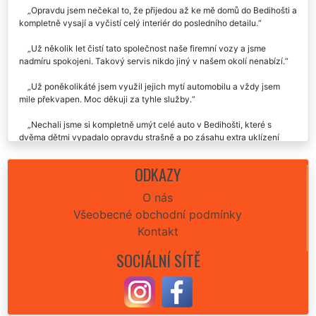
Kvalitní a detailní umytí interiéru i exteriéru za hodně zajímavou
cenu.
Opravdu jsem nečekal to, že přijedou až ke mě domů do Bedihošti a
kompletně vysají a vyčistí celý interiér do posledního detailu.
Už několik let čistí tato společnost naše firemní vozy a jsme
nadmíru spokojeni. Takový servis nikdo jiný v našem okolí nenabízí.
Už poněkolikáté jsem využil jejich mytí automobilu a vždy jsem
mile překvapen. Moc děkuji za tyhle služby.
Nechali jsme si kompletně umýt celé auto v Bedihošti, které s
dvěma dětmi vypadalo opravdu strašně a po zásahu extra uklízení
jsem ho skoro ani nepoznala. =D
ODKAZY
Naprosto dokonalé vyčištění plastů, sedaček i oken. Dál
doporučím.
O nás
Všeobecné obchodní podmínky
Kontakt
SOCIÁLNÍ SÍTĚ