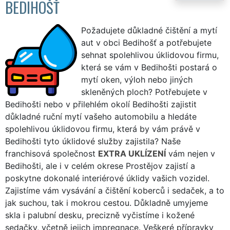
BEDIHOŠŤ
Požadujete důkladné čištění a mytí
aut v obci Bedihošť a potřebujete
sehnat spolehlivou úklidovou firmu,
která se vám v Bedihošti postará o
mytí oken, výloh nebo jiných
skleněných ploch? Potřebujete v
Bedihošti nebo v přilehlém okolí Bedihošti zajistit
důkladné ruční mytí vašeho automobilu a hledáte
spolehlivou úklidovou firmu, která by vám právě v
Bedihošti tyto úklidové služby zajistila? Naše
franchisová společnost
EXTRA UKLÍZENÍ
vám nejen v
Bedihošti, ale i v celém okrese Prostějov zajistí a
poskytne dokonalé interiérové úklidy vašich vozidel.
Zajistíme vám vysávání a čištění koberců i sedaček, a to
jak suchou, tak i mokrou cestou. Důkladně umyjeme
skla i palubní desku, precizně vyčistíme i kožené
sedačky, včetně jejich impregnace. Veškeré přípravky