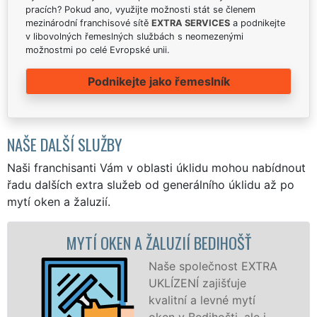
pracích? Pokud ano, využijte možnosti stát se členem
mezinárodní franchisové sítě
EXTRA SERVICES
a podnikejte
v libovolných řemeslných službách s neomezenými
možnostmi po celé Evropské unii.
Podnikejte jako řemeslník
NAŠE DALŠÍ SLUŽBY
Naši franchisanti Vám v oblasti úklidu mohou nabídnout
řadu dalších extra služeb od generálního úklidu až po
mytí oken a žaluzií.
 OKEN A ŽALUZIÍ BEDIHOŠŤ
MYTÍ O
Naše společnost EXTRA
UKLÍZENÍ zajišťuje
kvalitní a levné mytí
oken v Bedihošti, ale i