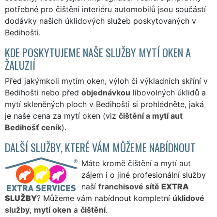
potřebné pro čištění interiéru automobilů jsou součástí
dodávky našich úklidových služeb poskytovaných v
Bedihošti.
KDE POSKYTUJEME NAŠE SLUŽBY MYTÍ OKEN A
ŽALUZIÍ
Před jakýmkoli mytím oken, výloh či výkladních skříní v
Bedihošti nebo před
objednávkou
libovolných úklidů a
mytí skleněných ploch v Bedihošti si prohlédněte, jaká
je naše cena za mytí oken (viz
čištění a mytí aut
Bedihošť ceník
).
DALŠÍ SLUŽBY, KTERÉ VÁM MŮŽEME NABÍDNOUT
Máte kromě čištění a mytí aut
zájem i o jiné profesionální služby
naší
franchisové sítě
EXTRA
SLUŽBY
? Můžeme vám nabídnout kompletní
úklidové
služby
,
mytí oken
a
čištění
.