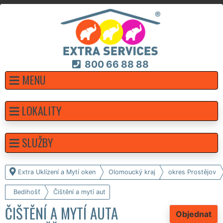
800 66 88 88
MENU
LOKALITY
SLUŽBY
Extra Uklízení a Mytí oken
Olomoucký kraj
okres Prostějov
Bedihošť
Čištění a mytí aut
ČIŠTĚNÍ A MYTÍ AUTA
Objednat