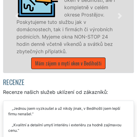
kompletně v celém
okrese Prostějov.
e tuto službu jak v
ch, tak i firmách či výrobních
Poskytujeme k
. Myjeme okna NON-STOP 24
po celém okr
ně včetně víkendů a svátků bez
franchisovýc
 příplatků.
UKLÍZENÍ, a 
státních svát
m zájem o mytí oken v Bedihošti
Mám zájem
RECENZE
Recenze našich služeb uklízení od zákazníků:
Jednou jsem vyzkoušel a už nikdy jinak, v Bedihošti jsem lepší
firmu nenašel.