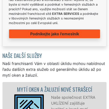
byste si mohl vydělávat a podnikat v řemeslných službách a
pracích? Pokud ano, využijte možnosti stát se členem
mezinárodní franchisové sítě
EXTRA SERVICES
a podnikejte
v libovolných řemeslných službách s neomezenými
možnostmi po celé Evropské unii.
Podnikejte jako řemeslník
NAŠE DALŠÍ SLUŽBY
Naši franchisanti Vám v oblasti úklidu mohou nabídnout
řadu dalších extra služeb od generálního úklidu až po
mytí oken a žaluzií.
KEN A ŽALUZIÍ NOVÉ STRAŠECÍ
MYTÍ OKE
Naše společnost EXTRA
UKLÍZENÍ zajišťuje
kvalitní a levné mytí