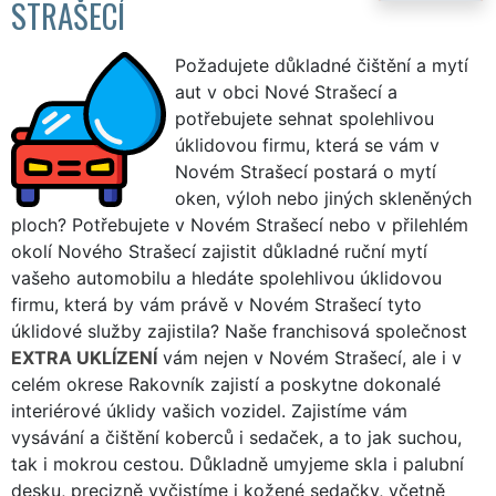
STRAŠECÍ
Požadujete důkladné čištění a mytí
aut v obci Nové Strašecí a
potřebujete sehnat spolehlivou
úklidovou firmu, která se vám v
Novém Strašecí postará o mytí
oken, výloh nebo jiných skleněných
ploch? Potřebujete v Novém Strašecí nebo v přilehlém
okolí Nového Strašecí zajistit důkladné ruční mytí
vašeho automobilu a hledáte spolehlivou úklidovou
firmu, která by vám právě v Novém Strašecí tyto
úklidové služby zajistila? Naše franchisová společnost
EXTRA UKLÍZENÍ
vám nejen v Novém Strašecí, ale i v
celém okrese Rakovník zajistí a poskytne dokonalé
interiérové úklidy vašich vozidel. Zajistíme vám
vysávání a čištění koberců i sedaček, a to jak suchou,
tak i mokrou cestou. Důkladně umyjeme skla i palubní
desku, precizně vyčistíme i kožené sedačky, včetně