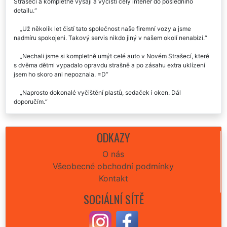
Kvalitní a detailní umytí interiéru i exteriéru za hodně zajímavou
cenu.
Opravdu jsem nečekal to, že přijedou až ke mě domů do Nového
Strašecí a kompletně vysají a vyčistí celý interiér do posledního
detailu.
Už několik let čistí tato společnost naše firemní vozy a jsme
nadmíru spokojeni. Takový servis nikdo jiný v našem okolí nenabízí.
Nechali jsme si kompletně umýt celé auto v Novém Strašecí, které
s dvěma dětmi vypadalo opravdu strašně a po zásahu extra uklízení
jsem ho skoro ani nepoznala. =D
Naprosto dokonalé vyčištění plastů, sedaček i oken. Dál
doporučím.
Už poněkolikáté jsem využil jejich mytí automobilu a vždy jsem
mile překvapen. Moc děkuji za tyhle služby.
ODKAZY
Jednou jsem vyzkoušel a už nikdy jinak, v Novém Strašecí jsem
O nás
lepší firmu nenašel.
Všeobecné obchodní podmínky
Kontakt