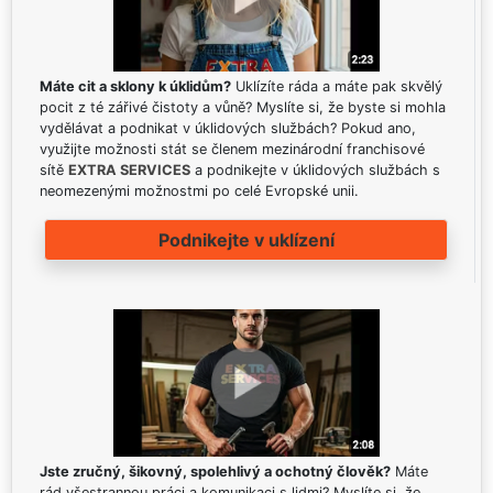
Máte cit a sklony k úklidům?
Uklízíte ráda a máte pak skvělý
pocit z té zářivé čistoty a vůně? Myslíte si, že byste si mohla
vydělávat a podnikat v úklidových službách? Pokud ano,
využijte možnosti stát se členem mezinárodní franchisové
sítě
EXTRA SERVICES
a podnikejte v úklidových službách s
neomezenými možnostmi po celé Evropské unii.
Podnikejte v uklízení
Jste zručný, šikovný, spolehlivý a ochotný člověk?
Máte
rád všestrannou práci a komunikaci s lidmi? Myslíte si, že