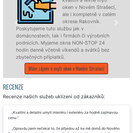
oken v Novém Strašecí,
ale i kompletně v celém
okrese Rakovník.
e tuto službu jak v
ch, tak i firmách či výrobních
dřevěná okna
. Myjeme okna NON-STOP 24
kompletní a k
ně včetně víkendů a svátků bez
okrese Rakov
 příplatků.
franchisovýc
UKLÍZENÍ, a 
ájem o mytí oken v Novém Strašecí
státních svát
Mám zájem o 
RECENZE
Recenze našich služeb uklízení od zákazníků: