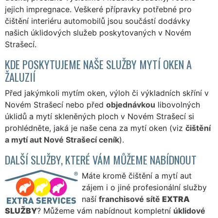
jejich impregnace. Veškeré přípravky potřebné pro
čištění interiéru automobilů jsou součástí dodávky
našich úklidových služeb poskytovaných v Novém
Strašecí.
KDE POSKYTUJEME NAŠE SLUŽBY MYTÍ OKEN A
ŽALUZIÍ
Před jakýmkoli mytím oken, výloh či výkladních skříní v
Novém Strašecí nebo před
objednávkou
libovolných
úklidů a mytí skleněných ploch v Novém Strašecí si
prohlédněte, jaká je naše cena za mytí oken (viz
čištění
a mytí aut Nové Strašecí ceník
).
DALŠÍ SLUŽBY, KTERÉ VÁM MŮŽEME NABÍDNOUT
Máte kromě čištění a mytí aut
zájem i o jiné profesionální služby
naší
franchisové sítě
EXTRA
SLUŽBY
? Můžeme vám nabídnout kompletní
úklidové