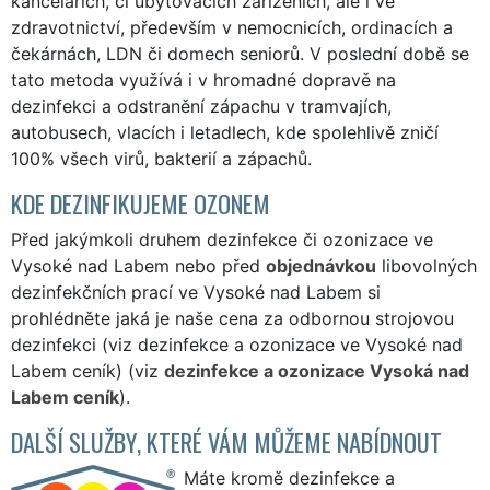
kancelářích, či ubytovacích zařízeních, ale i ve
zdravotnictví, především v nemocnicích, ordinacích a
čekárnách, LDN či domech seniorů. V poslední době se
tato metoda využívá i v hromadné dopravě na
dezinfekci a odstranění zápachu v tramvajích,
autobusech, vlacích i letadlech, kde spolehlivě zničí
100% všech virů, bakterií a zápachů.
KDE DEZINFIKUJEME OZONEM
Před jakýmkoli druhem dezinfekce či ozonizace ve
Vysoké nad Labem nebo před
objednávkou
libovolných
dezinfekčních prací ve Vysoké nad Labem si
prohlédněte jaká je naše cena za odbornou strojovou
dezinfekci (viz dezinfekce a ozonizace ve Vysoké nad
Labem ceník) (viz
dezinfekce a ozonizace Vysoká nad
Labem ceník
).
DALŠÍ SLUŽBY, KTERÉ VÁM MŮŽEME NABÍDNOUT
Máte kromě dezinfekce a