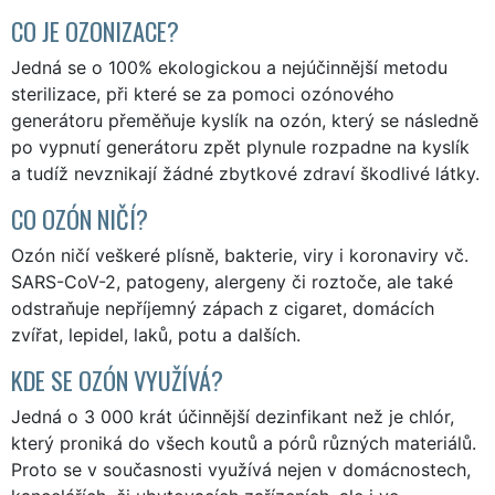
CO JE OZONIZACE?
Jedná se o 100% ekologickou a nejúčinnější metodu
sterilizace, při které se za pomoci ozónového
generátoru přeměňuje kyslík na ozón, který se následně
po vypnutí generátoru zpět plynule rozpadne na kyslík
a tudíž nevznikají žádné zbytkové zdraví škodlivé látky.
CO OZÓN NIČÍ?
Ozón ničí veškeré plísně, bakterie, viry i koronaviry vč.
SARS-CoV-2, patogeny, alergeny či roztoče, ale také
odstraňuje nepříjemný zápach z cigaret, domácích
zvířat, lepidel, laků, potu a dalších.
KDE SE OZÓN VYUŽÍVÁ?
Jedná o 3 000 krát účinnější dezinfikant než je chlór,
který proniká do všech koutů a pórů různých materiálů.
Proto se v současnosti využívá nejen v domácnostech,