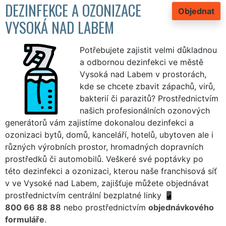
DEZINFEKCE A OZONIZACE
Objednat
VYSOKÁ NAD LABEM
Potřebujete zajistit velmi důkladnou
a odbornou dezinfekci ve městě
Vysoká nad Labem v prostorách,
kde se chcete zbavit zápachů, virů,
bakterií či parazitů? Prostřednictvím
našich profesionálních ozonových
generátorů vám zajistíme dokonalou dezinfekci a
ozonizaci bytů, domů, kanceláří, hotelů, ubytoven ale i
různých výrobních prostor, hromadných dopravních
prostředků či automobilů. Veškeré své poptávky po
této dezinfekci a ozonizaci, kterou naše franchisová síť
v ve Vysoké nad Labem, zajišťuje můžete objednávat
prostřednictvím centrální bezplatné linky
800 66 88 88
nebo prostřednictvím
objednávkového
formuláře
.