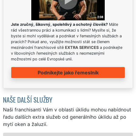
Jste zručný, šikovný, spolehlivý a ochotný člověk?
Máte
rád všestrannou práci a komunikaci s lidmi? Myslíte si, že
byste si mohl vydělávat a podnikat v řemeslných službách a
pracích? Pokud ano, využijte možnosti stát se členem
mezinárodní franchisové sítě
EXTRA SERVICES
a podnikejte
v libovolných řemeslných službách s neomezenými
možnostmi po celé Evropské unii.
Podnikejte jako řemeslník
NAŠE DALŠÍ SLUŽBY
Naši franchisanti Vám v oblasti úklidu mohou nabídnout
řadu dalších extra služeb od generálního úklidu až po
mytí oken a žaluzií.