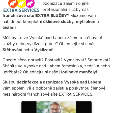
ozonizace zájem i o jiné
profesionální služby naší
franchisové sítě
EXTRA SLUŽBY
? Můžeme vám
nabídnout kompletní
úklidové služby
,
mytí oken
a
čištění
.
Měli byste ve Vysoké nad Labem zájem o stěhovací
služby nebo vyklízecí práce? Objednejte si u nás
Stěhování
nebo
Vyklízení
!
Chcete něco opravit? Postavit? Vymalovat? Smontovat?
Sháníte ve Vysoké nad Labem řemeslníka, zedníka nebo
údržbáře? Objednejte si naše
Hodinové manžely
!
Službu
dezinfekce a ozonizace Vysoká nad Labem
vám spolehlivě a odborně zajistí a poskytnou členové
mezinárodní franchisové sítě EXTRA SERVICES.