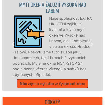
UZIÍ VYSOKÁ NAD
MYTÍ OKENNÍCH RÁMŮ 
EM
NAD LAB
še společnost EXTRA
Zajiš
ÍZENÍ zajišťuje
nad L
litní a levné mytí
profes
en ve Vysoké nad
okenní
bem, ale i kompletně
dveří,
celém okrese Hradec
plasto
to službu jak v
dřevěná okna a dveře. Po
rmách či výrobních
kompletní a kvalitní servi
na NON-STOP 24
okrese Hradec Králové pro
endů a svátků bez
franchisových poboček sí
UKLÍZENÍ, a to i o víkend
státních svátků.
 ve Vysoké nad Labem
Mám zájem o mytí okenních
Vysoké nad L