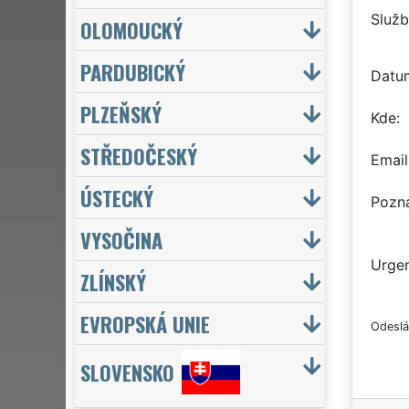
Služb
OLOMOUCKÝ
PARDUBICKÝ
Datu
PLZEŇSKÝ
Kde
STŘEDOČESKÝ
Email
ÚSTECKÝ
Pozn
VYSOČINA
Urgen
ZLÍNSKÝ
EVROPSKÁ UNIE
Odeslá
SLOVENSKO