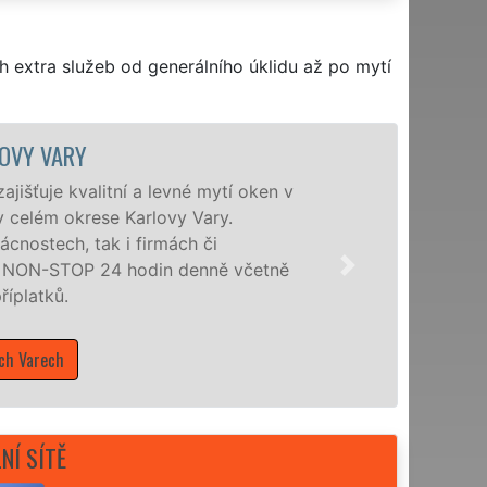
h extra služeb od generálního úklidu až po mytí
LOVY VARY
išťuje kvalitní a levné mytí oken v
v celém okrese Karlovy Vary.
cnostech, tak i firmách či
a NON-STOP 24 hodin denně včetně
říplatků.
ch Varech
NÍ SÍTĚ