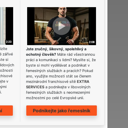
ízíte
Jste zručný, šikovný, spolehlivý a
é zářivé
ochotný člověk?
Máte rád všestrannou
ste si
práci a komunikaci s lidmi? Myslíte si, že
lidových
byste si mohl vydělávat a podnikat v
možnosti
řemeslných službách a pracích? Pokud
chisové
ano, využijte možnosti stát se členem
jte v
mezinárodní franchisové sítě
EXTRA
nými
SERVICES
a podnikejte v libovolných
i.
řemeslných službách s neomezenými
možnostmi po celé Evropské unii.
í
Podnikejte jako řemeslník