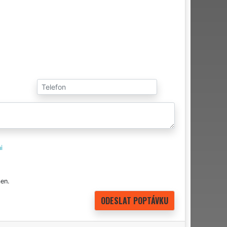
i
en.