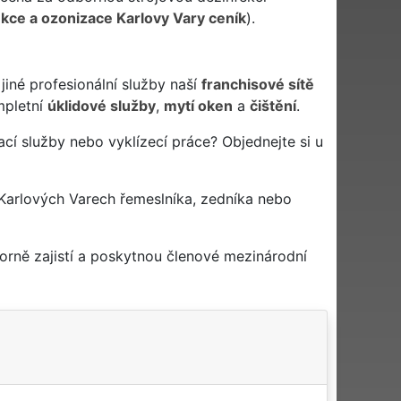
kce a ozonizace Karlovy Vary ceník
).
iné profesionální služby naší
franchisové sítě
pletní
úklidové služby
,
mytí oken
a
čištění
.
cí služby nebo vyklízecí práce? Objednejte si u
Karlových Varech řemeslníka, zedníka nebo
rně zajistí a poskytnou členové mezinárodní