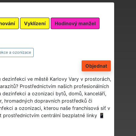
hování
Vyklízení
Hodinový manžel
ekce a ozonizace
Objednat
u dezinfekci ve městě Karlovy Vary v prostorách,
parazitů? Prostřednictvím našich profesionálních
dezinfekci a ozonizaci bytů, domů, kanceláří,
or, hromadných dopravních prostředků či
ekci a ozonizaci, kterou naše franchisová síť v
 prostřednictvím centrální bezplatné linky