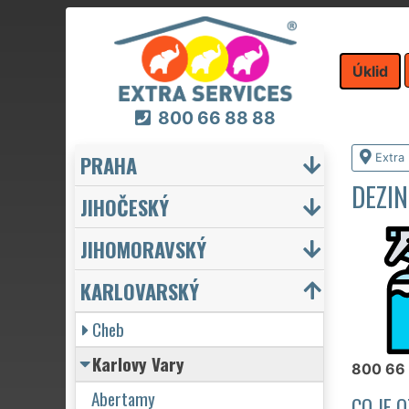
Úklid
800 66 88 88
PRAHA
Extra 
DEZIN
JIHOČESKÝ
JIHOMORAVSKÝ
KARLOVARSKÝ
Cheb
Karlovy Vary
800 66
Abertamy
CO JE 