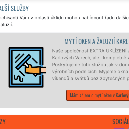
ALŠÍ SLUŽBY
nchisanti Vám v oblasti úklidu mohou nabídnout řadu dalšíc
aluzií.
MYTÍ OKEN A ŽALUZIÍ KAR
Naše společnost EXTRA UKLÍZENÍ zaj
Karlových Varech, ale i kompletně 
Poskytujeme tuto službu jak v domá
výrobních podnicích. Myjeme okn
víkendů a svátků bez zbytečných p
Mám zájem o mytí oken v Karlový
ZY
SOCIÁL