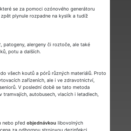
ři které se za pomoci ozónového generátoru
zpět plynule rozpadne na kyslík a tudíž
, patogeny, alergeny či roztoče, ale také
ků, potu a dalších.
á do všech koutů a pórů různých materiálů. Proto
ovacích zařízeních, ale i ve zdravotnictví,
seniorů. V poslední době se tato metoda
tramvajích, autobusech, vlacích i letadlech,
ch nebo před
objednávkou
libovolných
e cena za odbornou strojovou dezinfekci