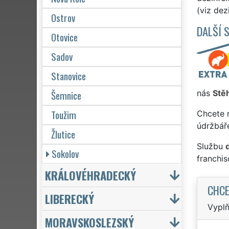
(viz dez
Ostrov
DALŠÍ 
Otovice
Sadov
Stanovice
Šemnice
nás
Stě
Toužim
Chcete 
údržbář
Žlutice
Službu
Sokolov
franchi
KRÁLOVÉHRADECKÝ
CHCE
LIBERECKÝ
Vyplň
MORAVSKOSLEZSKÝ