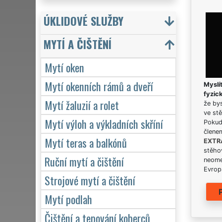
ÚKLIDOVÉ SLUŽBY
MYTÍ A ČIŠTĚNÍ
Mytí oken
Mytí okenních rámů a dveří
Myslít
fyzic
Mytí žaluzií a rolet
že bys
ve stě
Mytí výloh a výkladních skříní
Pokud 
člene
Mytí teras a balkónů
EXTR
stěhov
Ruční mytí a čištění
neome
Evrops
Strojové mytí a čištění
Mytí podlah
Čištění a tepování koberců