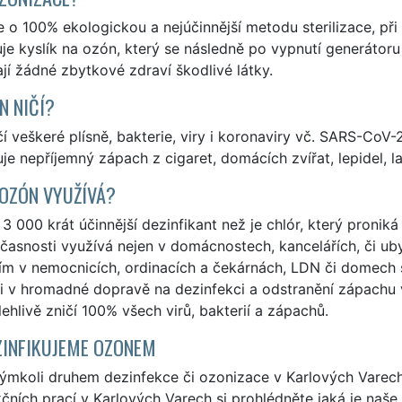
 o 100% ekologickou a nejúčinnější metodu sterilizace, p
e kyslík na ozón, který se následně po vypnutí generátoru 
jí žádné zbytkové zdraví škodlivé látky.
N NIČÍ?
í veškeré plísně, bakterie, viry i koronaviry vč. SARS-CoV-2
je nepříjemný zápach z cigaret, domácích zvířat, lepidel, la
 OZÓN VYUŽÍVÁ?
3 000 krát účinnější dezinfikant než je chlór, který pronik
časnosti využívá nejen v domácnostech, kancelářích, či ubyt
ím v nemocnicích, ordinacích a čekárnách, LDN či domech 
i v hromadné dopravě na dezinfekci a odstranění zápachu v 
ehlivě zničí 100% všech virů, bakterií a zápachů.
ZINFIKUJEME OZONEM
kýmkoli druhem dezinfekce či ozonizace v Karlových Vare
čních prací v Karlových Varech si prohlédněte jaká je naš