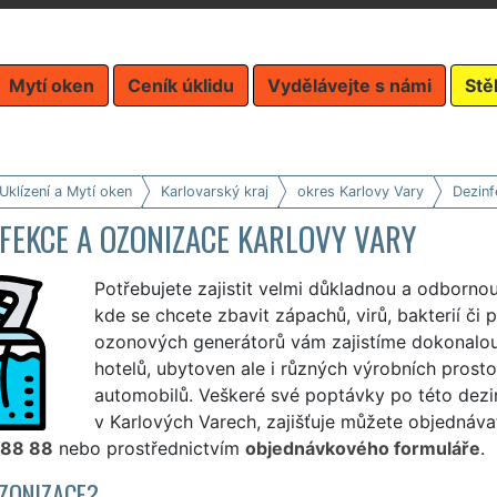
Mytí oken
Ceník úklidu
Vydělávejte s námi
Stě
Uklízení a Mytí oken
Karlovarský kraj
okres Karlovy Vary
Dezinf
FEKCE A OZONIZACE KARLOVY VARY
Potřebujete zajistit velmi důkladnou a odborno
kde se chcete zbavit zápachů, virů, bakterií či 
ozonových generátorů vám zajistíme dokonalou 
hotelů, ubytoven ale i různých výrobních prost
automobilů. Veškeré své poptávky po této dezinf
v Karlových Varech, zajišťuje můžete objednávat
 88 88
nebo prostřednictvím
objednávkového formuláře
.
OZONIZACE?