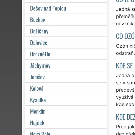
Bečov nad Teplou
Jedná se
přeměňuj
Bochov
nevznika
Božičany
CO OZÓ
Dalovice
Ozón nič
Hroznětín
odstraňu
KDE SE
Jáchymov
Jenišov
Jedná o 
se v sou
Kolová
předevš
využívá 
Kyselka
kde spol
Merklín
KDE DE
Nejdek
Před ja
Nová Role
dezinfek