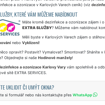
infekce a ozonizace v Karlových Varech ceník) (viz
dezinfe
SLUŽBY, KTERÉ VÁM MŮŽEME NABÍDNOUT
Máte kromě dezinfekce a ozonizace zájem i o j
EXTRA SLUŽBY
? Můžeme vám nabídnout kom
Měli byste v Karlových Varech zájem o stěhova
hování
nebo
Vyklízení
!
něco opravit? Postavit? Vymalovat? Smontovat? Sháníte v 
e? Objednejte si naše
Hodinové manžely
!
dezinfekce a ozonizace Karlovy Vary
vám spolehlivě a odbo
sové sítě EXTRA SERVICES.
TE UKLIDIT ČI UMÝT OKNA?
te si formulář nebo nás kontaktujte přes
WhatsApp