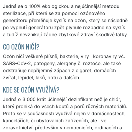
Jedná se o 100% ekologickou a nejúčinnější metodu
sterilizace, při které se za pomoci ozónového
generátoru přeměňuje kyslík na ozón, který se následně
po vypnutí generátoru zpět plynule rozpadne na kyslík
a tudíž nevznikají žádné zbytkové zdraví škodlivé látky.
CO OZÓN NIČÍ?
Ozón ničí veškeré plísně, bakterie, viry i koronaviry vč.
SARS-CoV-2, patogeny, alergeny či roztoče, ale také
odstraňuje nepříjemný zápach z cigaret, domácích
zvířat, lepidel, laků, potu a dalších.
KDE SE OZÓN VYUŽÍVÁ?
Jedná o 3 000 krát účinnější dezinfikant než je chlór,
který proniká do všech koutů a pórů různých materiálů.
Proto se v současnosti využívá nejen v domácnostech,
kancelářích, či ubytovacích zařízeních, ale i ve
zdravotnictví, především v nemocnicích, ordinacích a