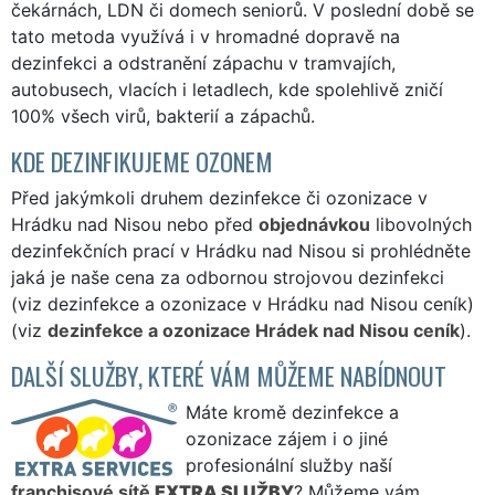
čekárnách, LDN či domech seniorů. V poslední době se
tato metoda využívá i v hromadné dopravě na
dezinfekci a odstranění zápachu v tramvajích,
autobusech, vlacích i letadlech, kde spolehlivě zničí
100% všech virů, bakterií a zápachů.
KDE DEZINFIKUJEME OZONEM
Před jakýmkoli druhem dezinfekce či ozonizace v
Hrádku nad Nisou nebo před
objednávkou
libovolných
dezinfekčních prací v Hrádku nad Nisou si prohlédněte
jaká je naše cena za odbornou strojovou dezinfekci
(viz dezinfekce a ozonizace v Hrádku nad Nisou ceník)
(viz
dezinfekce a ozonizace Hrádek nad Nisou ceník
).
DALŠÍ SLUŽBY, KTERÉ VÁM MŮŽEME NABÍDNOUT
Máte kromě dezinfekce a
ozonizace zájem i o jiné
profesionální služby naší
franchisové sítě
EXTRA SLUŽBY
? Můžeme vám