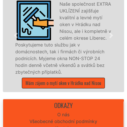
Naše společnost EXTRA
UKLÍZENÍ zajišťuje
kvalitní a levné mytí
oken v Hrádku nad
Nisou, ale i kompletně v
celém okrese Liberec.
e tuto službu jak v
dřevěná okna
ch, tak i firmách či výrobních
kompletní a k
. Myjeme okna NON-STOP 24
okrese Liber
ně včetně víkendů a svátků bez
franchisovýc
 příplatků.
UKLÍZENÍ, a 
státních svát
jem o mytí oken v Hrádku nad Nisou
Mám zájem o m
ODKAZY