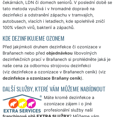
čekárnách, LDN či domech seniorů. V poslední době se
tato metoda využívá i v hromadné dopravě na
dezinfekci a odstranění zápachu v tramvajích,
autobusech, vlacích i letadlech, kde spolehlivě zničí
100% všech virů, bakterií a zápachů.
KDE DEZINFIKUJEME OZONEM
Před jakýmkoli druhem dezinfekce či ozonizace v
Braňanech nebo před
objednávkou
libovolných
dezinfekčních prací v Braňanech si prohlédněte jaká je
naše cena za odbornou strojovou dezinfekci
(viz dezinfekce a ozonizace v Braňanech ceník) (viz
dezinfekce a ozonizace Braňany ceník
).
DALŠÍ SLUŽBY, KTERÉ VÁM MŮŽEME NABÍDNOUT
Máte kromě dezinfekce a
ozonizace zájem i o jiné
profesionální služby naší
franchisové sítě
EXTRA SLUŽBY
? Můžeme vám