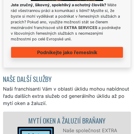
Jste zručný, šikovný, spolehlivý a ochotný člověk?
Máte
rád všestrannou práci a komunikaci s lidmi? Myslíte si, že
byste si mohl vydělávat a podnikat v řemeslných službách a
pracích? Pokud ano, využijte možnosti stát se členem
mezinárodní franchisové sítě
EXTRA SERVICES
a podnikejte
v libovolných řemeslných službách s neomezenými
možnostmi po celé Evropské unii.
Podnikejte jako řemeslník
NAŠE DALŠÍ SLUŽBY
Naši franchisanti Vám v oblasti úklidu mohou nabídnout
řadu dalších extra služeb od generálního úklidu až po
mytí oken a žaluzií.
KEN A ŽALUZIÍ BRAŇANY
MYTÍ OKENNÍC
Naše společnost EXTRA