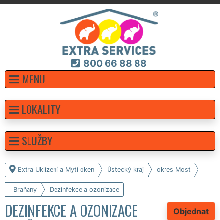
800 66 88 88
MENU
LOKALITY
SLUŽBY
Extra Uklízení a Mytí oken
Ústecký kraj
okres Most
Braňany
Dezinfekce a ozonizace
DEZINFEKCE A OZONIZACE
Objednat