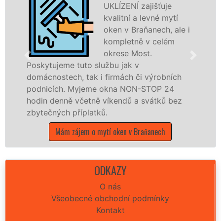
UKLÍZENÍ zajišťuje
kvalitní a levné mytí
oken v Braňanech, ale i
kompletně v celém
okrese Most.
tuto službu jak v
Poskytujeme kom
, tak i firmách či výrobních
po celém okres
Myjeme okna NON-STOP 24
franchisových 
včetně víkendů a svátků bez
UKLÍZENÍ, a to 
říplatků.
státních svátků.
ájem o mytí oken v Braňanech
Mám zájem o 
ODKAZY
O nás
Všeobecné obchodní podmínky