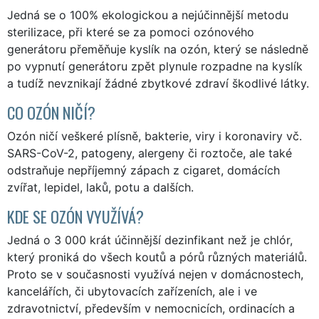
Jedná se o 100% ekologickou a nejúčinnější metodu
sterilizace, při které se za pomoci ozónového
generátoru přeměňuje kyslík na ozón, který se následně
po vypnutí generátoru zpět plynule rozpadne na kyslík
a tudíž nevznikají žádné zbytkové zdraví škodlivé látky.
CO OZÓN NIČÍ?
Ozón ničí veškeré plísně, bakterie, viry i koronaviry vč.
SARS-CoV-2, patogeny, alergeny či roztoče, ale také
odstraňuje nepříjemný zápach z cigaret, domácích
zvířat, lepidel, laků, potu a dalších.
KDE SE OZÓN VYUŽÍVÁ?
Jedná o 3 000 krát účinnější dezinfikant než je chlór,
který proniká do všech koutů a pórů různých materiálů.
Proto se v současnosti využívá nejen v domácnostech,
kancelářích, či ubytovacích zařízeních, ale i ve
zdravotnictví, především v nemocnicích, ordinacích a