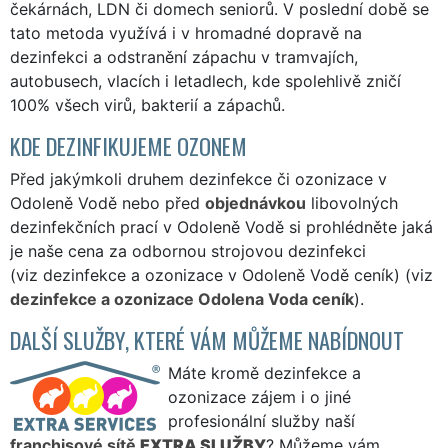
čekárnách, LDN či domech seniorů. V poslední době se
tato metoda využívá i v hromadné dopravě na
dezinfekci a odstranění zápachu v tramvajích,
autobusech, vlacích i letadlech, kde spolehlivě zničí
100% všech virů, bakterií a zápachů.
KDE DEZINFIKUJEME OZONEM
Před jakýmkoli druhem dezinfekce či ozonizace v
Odoleně Vodě nebo před
objednávkou
libovolných
dezinfekčních prací v Odoleně Vodě si prohlédněte jaká
je naše cena za odbornou strojovou dezinfekci
(viz dezinfekce a ozonizace v Odoleně Vodě ceník) (viz
dezinfekce a ozonizace Odolena Voda ceník
).
DALŠÍ SLUŽBY, KTERÉ VÁM MŮŽEME NABÍDNOUT
Máte kromě dezinfekce a
ozonizace zájem i o jiné
profesionální služby naší
franchisové sítě
EXTRA SLUŽBY
? Můžeme vám