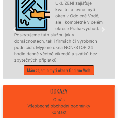
UKLÍZENÍ zajišťuje
kvalitní a levné mytí
oken v Odoleně Vodě,
ale i kompletně v celém
okrese Praha-východ.
o službu jak v
ak i firmách či výrobních
dřevěná okna a dv
jeme okna NON-STOP 24
kompletní a kvalit
etně víkendů a svátků bez
okrese Praha-vých
latků.
franchisových po
UKLÍZENÍ, a to i 
o mytí oken v Odoleně Vodě
státních svátků.
Mám zájem o myt
O
ODKAZY