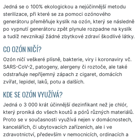
Jedná se o 100% ekologickou a nejúčinnější metodu
sterilizace, při které se za pomoci ozónového
generátoru přeměňuje kyslík na ozón, který se následně
po vypnutí generátoru zpět plynule rozpadne na kyslík
a tudíž nevznikají žádné zbytkové zdraví škodlivé látky.
CO OZÓN NIČÍ?
Ozón ničí veškeré plísně, bakterie, viry i koronaviry vč.
SARS-CoV-2, patogeny, alergeny či roztoče, ale také
odstraňuje nepříjemný zápach z cigaret, domácích
zvířat, lepidel, laků, potu a dalších.
KDE SE OZÓN VYUŽÍVÁ?
Jedná o 3 000 krát účinnější dezinfikant než je chlór,
který proniká do všech koutů a pórů různých materiálů.
Proto se v současnosti využívá nejen v domácnostech,
kancelářích, či ubytovacích zařízeních, ale i ve
zdravotnictví, především v nemocnicích, ordinacích a