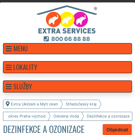
800 66 88 88
MENU
LOKALITY
SLUŽBY
Extra Uklízení a Mytí oken
Středočeský kraj
okres Praha-východ
Odolena Voda
Dezinfekce a ozonizace
DEZINFEKCE A OZONIZACE
Objednat