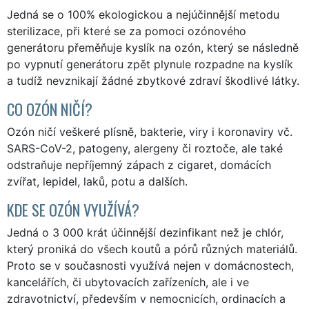
Jedná se o 100% ekologickou a nejúčinnější metodu
sterilizace, při které se za pomoci ozónového
generátoru přeměňuje kyslík na ozón, který se následně
po vypnutí generátoru zpět plynule rozpadne na kyslík
a tudíž nevznikají žádné zbytkové zdraví škodlivé látky.
CO OZÓN NIČÍ?
Ozón ničí veškeré plísně, bakterie, viry i koronaviry vč.
SARS-CoV-2, patogeny, alergeny či roztoče, ale také
odstraňuje nepříjemný zápach z cigaret, domácích
zvířat, lepidel, laků, potu a dalších.
KDE SE OZÓN VYUŽÍVÁ?
Jedná o 3 000 krát účinnější dezinfikant než je chlór,
který proniká do všech koutů a pórů různých materiálů.
Proto se v současnosti využívá nejen v domácnostech,
kancelářích, či ubytovacích zařízeních, ale i ve
zdravotnictví, především v nemocnicích, ordinacích a