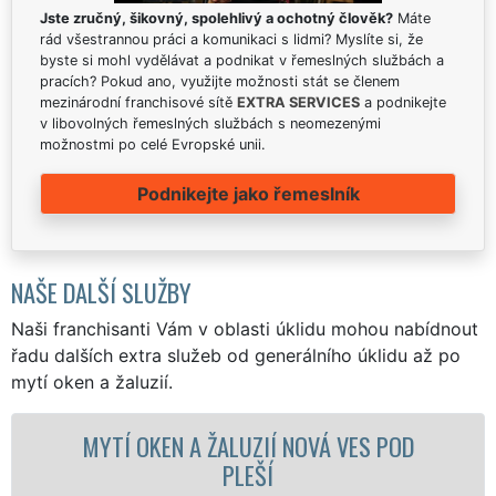
Jste zručný, šikovný, spolehlivý a ochotný člověk?
Máte
rád všestrannou práci a komunikaci s lidmi? Myslíte si, že
byste si mohl vydělávat a podnikat v řemeslných službách a
pracích? Pokud ano, využijte možnosti stát se členem
mezinárodní franchisové sítě
EXTRA SERVICES
a podnikejte
v libovolných řemeslných službách s neomezenými
možnostmi po celé Evropské unii.
Podnikejte jako řemeslník
NAŠE DALŠÍ SLUŽBY
Naši franchisanti Vám v oblasti úklidu mohou nabídnout
řadu dalších extra služeb od generálního úklidu až po
mytí oken a žaluzií.
N A ŽALUZIÍ NOVÁ VES POD
MYTÍ OKENN
PLEŠÍ
V