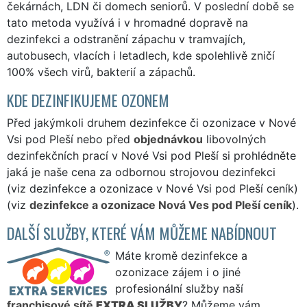
čekárnách, LDN či domech seniorů. V poslední době se
tato metoda využívá i v hromadné dopravě na
dezinfekci a odstranění zápachu v tramvajích,
autobusech, vlacích i letadlech, kde spolehlivě zničí
100% všech virů, bakterií a zápachů.
KDE DEZINFIKUJEME OZONEM
Před jakýmkoli druhem dezinfekce či ozonizace v Nové
Vsi pod Pleší nebo před
objednávkou
libovolných
dezinfekčních prací v Nové Vsi pod Pleší si prohlédněte
jaká je naše cena za odbornou strojovou dezinfekci
(viz dezinfekce a ozonizace v Nové Vsi pod Pleší ceník)
(viz
dezinfekce a ozonizace Nová Ves pod Pleší ceník
).
DALŠÍ SLUŽBY, KTERÉ VÁM MŮŽEME NABÍDNOUT
Máte kromě dezinfekce a
ozonizace zájem i o jiné
profesionální služby naší
franchisové sítě
EXTRA SLUŽBY
? Můžeme vám