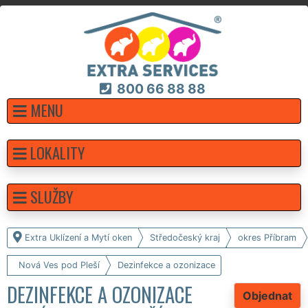
800 66 88 88
MENU
LOKALITY
SLUŽBY
Extra Uklízení a Mytí oken
Středočeský kraj
okres Příbram
Nová Ves pod Pleší
Dezinfekce a ozonizace
DEZINFEKCE A OZONIZACE
Objednat