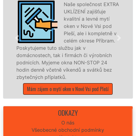
Naše společnost EXTRA
UKLÍZENÍ zajišťuje
kvalitní a levné mytí
oken v Nové Vsi pod
Pleší, ale i kompletně v
celém okrese Příbram.
tuto službu jak v
dřevěná okna a
, tak i firmách či výrobních
kompletní a kval
Myjeme okna NON-STOP 24
okrese Příbram 
včetně víkendů a svátků bez
franchisových 
říplatků.
UKLÍZENÍ, a to 
státních svátků.
 o mytí oken v Nové Vsi pod Pleší
Mám zájem o myt
ODKAZY