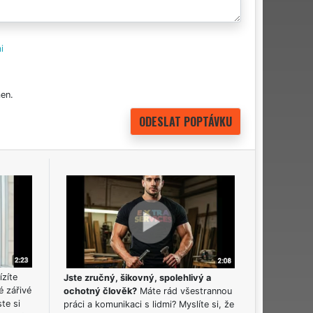
i
en.
ízíte
Jste zručný, šikovný, spolehlivý a
é zářivé
ochotný člověk?
Máte rád všestrannou
ste si
práci a komunikaci s lidmi? Myslíte si, že