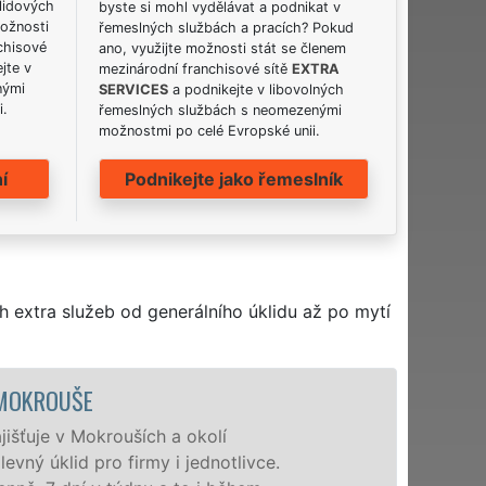
lidových
byste si mohl vydělávat a podnikat v
možnosti
řemeslných službách a pracích? Pokud
chisové
ano, využijte možnosti stát se členem
jte v
mezinárodní franchisové sítě
EXTRA
nými
SERVICES
a podnikejte v libovolných
i.
řemeslných službách s neomezenými
možnostmi po celé Evropské unii.
í
Podnikejte jako řemeslník
h extra služeb od generálního úklidu až po mytí
ÚKLIDOVÁ SLUŽ
Naše společnost EX
profesionální úklid