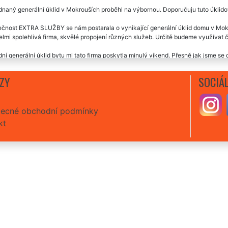
naný generální úklid v Mokrouších proběhl na výbornou. Doporučuju tuto úklido
čnost EXTRA SLUŽBY se nám postarala o vynikající generální úklid domu v Mokr
lmi spolehlivá firma, skvělé propojení různých služeb. Určitě budeme využívat ča
ní generální úklid bytu mi tato firma poskytla minulý víkend. Přesně jak jsme se dom
eděla. Určitě doporučuji tuto úklidovou společnost.
ZY
SOCIÁL
ecné obchodní podmínky
kt