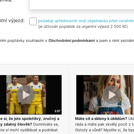
tní výjezd
požaduji upřednostnit moji objednávku před ostatním
(je účtován poplatek za urgentní výjezd 2 500 Kč)
ním poptávky souhlasím s
Obchodními podmínkami
a jsem s nimi seznám
e si, že jste spolehlivý, zručný a
Máte cit a sklony k úklidům?
Ukl
ky zdatný člověk?
Domníváte se,
ráda a máte pak skvělý pocit z t
te si mohl vydělávat a podnikat
čistoty a vůně? Myslíte si, že by