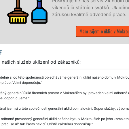
ervis 24 hodin denně, 7 dní v týdnu a to i během
ch svátků. Uklidíme vše, co zákazník žádá a to se
 odvedené práce.
ájem o úklid v Mokrouších
E
našich služeb uklízení od zákazníků:
delně si od této společnosti objednáváme generální úklid našeho domu v Mokrou
 práce. Velmi doporučuju.
těný generální úklid firemních prostor v Mokrouších byl proveden velmi odborně 
e, doporučujeme.
nal jsem si u této společnosti generální úklid po malování. Super služby, výbor
 odborně provedený generální úklid našeho bytu v Mokrouších po jeho kompletní
k práci se už tak často nevidí. Určitě každému doporučuji.