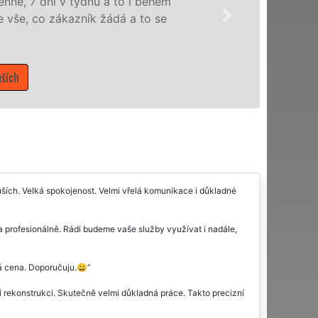
nabízíme pro všechny
domácnosti v celém P
Mám zájem o ú
ších. Velká spokojenost. Velmi vřelá komunikace i důkladné
a profesionálně. Rádi budeme vaše služby využívat i nadále,
ná cena. Doporučuju.😀
 rekonstrukci. Skutečně velmi důkladná práce. Takto precizní