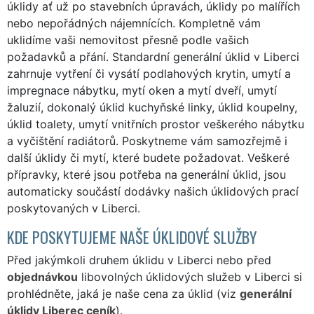
úklidy ať už po stavebních úpravách, úklidy po malířích
nebo nepořádných nájemnících. Kompletně vám
uklidíme vaši nemovitost přesně podle vašich
požadavků a přání. Standardní generální úklid v Liberci
zahrnuje vytření či vysátí podlahových krytin, umytí a
impregnace nábytku, mytí oken a mytí dveří, umytí
žaluzií, dokonalý úklid kuchyňské linky, úklid koupelny,
úklid toalety, umytí vnitřních prostor veškerého nábytku
a vyčištění radiátorů. Poskytneme vám samozřejmě i
další úklidy či mytí, které budete požadovat. Veškeré
přípravky, které jsou potřeba na generální úklid, jsou
automaticky součástí dodávky našich úklidových prací
poskytovaných v Liberci.
KDE POSKYTUJEME NAŠE ÚKLIDOVÉ SLUŽBY
Před jakýmkoli druhem úklidu v Liberci nebo před
objednávkou
libovolných úklidových služeb v Liberci si
prohlédněte, jaká je naše cena za úklid (viz
generální
úklidy Liberec ceník
).