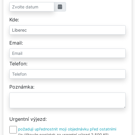
Kde
Email
Telefon
Poznámka
Urgentní výjezd
požaduji upřednostnit moji objednávku před ostatními
(je účtován poplatek za urgentní výjezd 2 500 Kč)