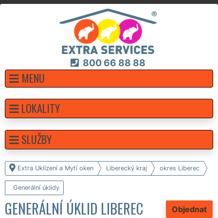
800 66 88 88
MENU
LOKALITY
SLUŽBY
Extra Uklízení a Mytí oken
Liberecký kraj
okres Liberec
Generální úklidy
GENERÁLNÍ ÚKLID LIBEREC
Objednat