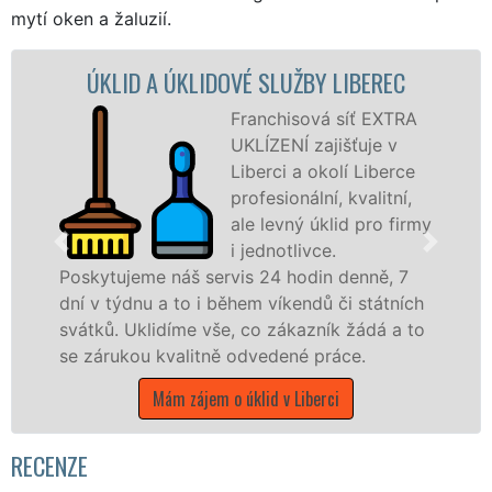
mytí oken a žaluzií.
KLIDOVÉ SLUŽBY LIBEREC
ÚKLIDOVÁ SLUŽ
Franchisová síť EXTRA
UKLÍZENÍ zajišťuje v
Liberci a okolí Liberce
profesionální, kvalitní,
ale levný úklid pro firmy
i jednotlivce.
š servis 24 hodin denně, 7
nabízíme pro všec
o i během víkendů či státních
státní podniky, al
e vše, co zákazník žádá a to
Libereckém kraji s 
litně odvedené práce.
Mám zájem o ú
ájem o úklid v Liberci
RECENZE