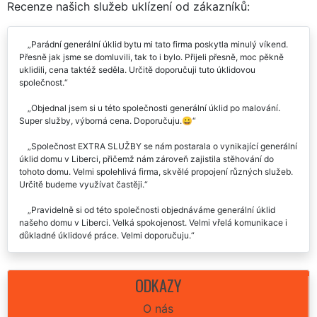
Recenze našich služeb uklízení od zákazníků:
Parádní generální úklid bytu mi tato firma poskytla minulý víkend.
Přesně jak jsme se domluvili, tak to i bylo. Přijeli přesně, moc pěkně
uklidili, cena taktéž seděla. Určitě doporučuji tuto úklidovou
společnost.
Objednal jsem si u této společnosti generální úklid po malování.
Super služby, výborná cena. Doporučuju.😀
Společnost EXTRA SLUŽBY se nám postarala o vynikající generální
úklid domu v Liberci, přičemž nám zároveň zajistila stěhování do
tohoto domu. Velmi spolehlivá firma, skvělé propojení různých služeb.
Určitě budeme využívat častěji.
Pravidelně si od této společnosti objednáváme generální úklid
našeho domu v Liberci. Velká spokojenost. Velmi vřelá komunikace i
důkladné úklidové práce. Velmi doporučuju.
Zajištěný generální úklid firemních prostor v Liberci byl proveden
velmi odborně a profesionálně. Rádi budeme vaše služby využívat i
ODKAZY
nadále, děkujeme, doporučujeme.
O nás
Velmi odborně provedený generální úklid našeho bytu v Liberci po