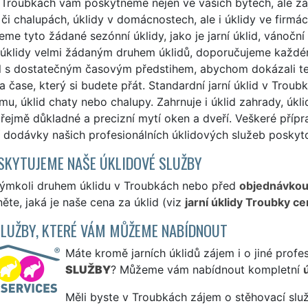
 Troubkách vám poskytneme nejen ve vašich bytech, ale zaj
či chalupách, úklidy v domácnostech, ale i úklidy ve firmác
me tyto žádané sezónní úklidy, jako je jarní úklid, vánoční 
úklidy velmi žádaným druhem úklidů, doporučujeme každému 
l s dostatečným časovým předstihem, abychom dokázali ten
a čase, který si budete přát. Standardní jarní úklid v Troub
mu, úklid chaty nebo chalupy. Zahrnuje i úklid zahrady, úkli
ejmě důkladné a precizní mytí oken a dveří. Veškeré přípr
í dodávky našich profesionálních úklidových služeb posky
SKYTUJEME NAŠE ÚKLIDOVÉ SLUŽBY
kýmkoli druhem úklidu v Troubkách nebo před
objednávko
ěte, jaká je naše cena za úklid (viz
jarní úklidy Troubky ce
SLUŽBY, KTERÉ VÁM MŮŽEME NABÍDNOUT
Máte kromě jarních úklidů zájem i o jiné profe
SLUŽBY
? Můžeme vám nabídnout kompletní
Měli byste v Troubkách zájem o stěhovací služ