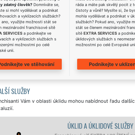
ky zdatný člověk?
Domníváte se,
ráda a máte pak skvělý pocit z t
te si mohl vydělávat a podnikat
čistoty a vůně? Myslíte si, že by
hovacích a vyklízecích službách?
mohla vydělávat a podnikat v úk
ano, využijte možnosti stát se
službách? Pokud ano, využijte 
m mezinárodní franchisové sítě
stát se členem mezinárodní fran
A SERVICES
a podnikejte ve
sítě
EXTRA SERVICES
a podnike
acích a vyklízecích službách s
úklidových službách s neomeze
zenými možnostmi po celé
možnostmi po celé Evropské uni
ké unii.
Podnikejte ve stěhování
Podnikejte v uklízen
ALŠÍ SLUŽBY
nchisanti Vám v oblasti úklidu mohou nabídnout řadu dalšíc
aluzií.
SLUŽBY TROUBKY