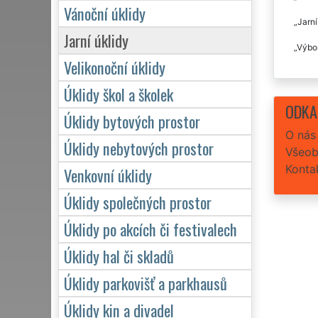
Vánoční úklidy
Jarní
Jarní úklidy
Výbor
Velikonoční úklidy
Úklidy škol a školek
ODKA
Úklidy bytových prostor
O nás
Úklidy nebytových prostor
Všeob
Konta
Venkovní úklidy
Úklidy společných prostor
Úklidy po akcích či festivalech
Úklidy hal či skladů
Úklidy parkovišť a parkhausů
Úklidy kin a divadel