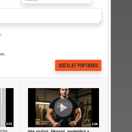
i
en.
ízíte
Jste zručný, šikovný, spolehlivý a