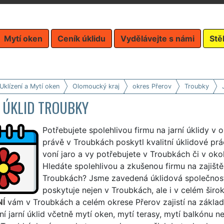
Mytí oken
Ceník úklidu
Vydělávejte s námi
Stě
Uklízení a Mytí oken
Olomoucký kraj
okres Přerov
Troubky
 ÚKLID TROUBKY
Potřebujete spolehlivou firmu na jarní úklidy v
právě v Troubkách poskytl kvalitní úklidové pr
voní jaro a vy potřebujete v Troubkách či v oko
Hledáte spolehlivou a zkušenou firmu na zajiště
Troubkách? Jsme zavedená úklidová společnost, k
poskytuje nejen v Troubkách, ale i v celém širo
NÍ
vám v Troubkách a celém okrese Přerov zajistí na zákla
í jarní úklid včetně mytí oken, mytí terasy, mytí balkónu n