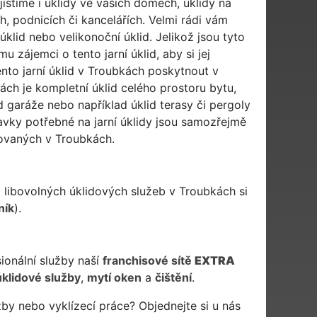
istíme i úklidy ve vašich domech, úklidy na
h, podnicích či kancelářích. Velmi rádi vám
úklid nebo velikonoční úklid. Jelikož jsou tyto
zájemci o tento jarní úklid, aby si jej
to jarní úklid v Troubkách poskytnout v
kách je kompletní úklid celého prostoru bytu,
d garáže nebo například úklid terasy či pergoly
avky potřebné na jarní úklidy jsou samozřejmě
tovaných v Troubkách.
u
libovolných úklidových služeb v Troubkách si
ník
).
sionální služby naší
franchisové sítě
EXTRA
úklidové služby
,
mytí oken
a
čištění
.
by nebo vyklízecí práce? Objednejte si u nás