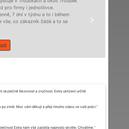
Naše společnost EXTRA UKLÍZE
profesionální úklidové služby
nabízíme pro všechny obchodní 
domácnosti v celém Olomouckém 
Mám zájem o úklidové služ
t skutečně šikovnost a zručnost. Extra uklízení určitě
 po zimě. Moc vám děkuji a přeji mnoho zdaru ve vaší práci.
olečnost Extra nám vše zajistila naprosto skvěle. Chválíme.