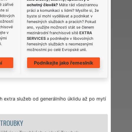
é zářivé
ochotný člověk?
Máte rád všestrannou
ste si
práci a komunikaci s lidmi? Myslíte si, že
lidových
byste si mohl vydělávat a podnikat v
možnosti
řemeslných službách a pracích? Pokud
chisové
ano, využijte možnosti stát se členem
jte v
mezinárodní franchisové sítě
EXTRA
nými
SERVICES
a podnikejte v libovolných
i.
řemeslných službách s neomezenými
možnostmi po celé Evropské unii.
í
Podnikejte jako řemeslník
h extra služeb od generálního úklidu až po mytí
ÚKLIDOVÁ SLUŽBA A ČIN