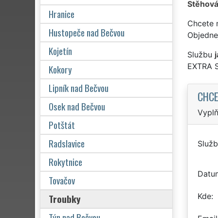
Stěhová
Hranice
Chcete 
Hustopeče nad Bečvou
Objedne
Kojetín
Službu
EXTRA 
Kokory
Lipník nad Bečvou
CHCE
Osek nad Bečvou
Vyplň
Potštát
Radslavice
Služb
Rokytnice
Datu
Tovačov
Kde
Troubky
Týn nad Bečvou