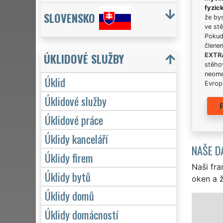
fyzic
SLOVENSKO
že bys
ve stě
Pokud 
člene
ÚKLIDOVÉ SLUŽBY
EXTR
stěhov
neome
Úklid
Evrops
Úklidové služby
Úklidové práce
Úklidy kanceláří
NAŠE D
Úklidy firem
Naši fra
Úklidy bytů
oken a ž
Úklidy domů
ÚKLID A ÚKLIDOVÉ 
Úklidy domácností