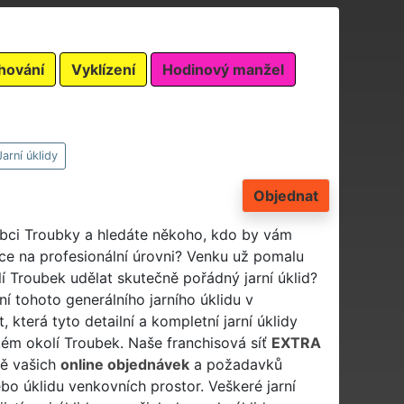
hování
Vyklízení
Hodinový manžel
Jarní úklidy
Objednat
 obci Troubky a hledáte někoho, kdo by vám
áce na profesionální úrovni? Venku už pomalu
lí Troubek udělat skutečně pořádný jarní úklid?
ní tohoto generálního jarního úklidu v
terá tyto detailní a kompletní jarní úklidy
kém okolí Troubek. Naše franchisová síť
EXTRA
dě vašich
online objednávek
a požadavků
ebo úklidu venkovních prostor. Veškeré jarní