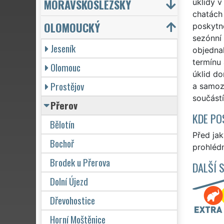
MORAVSKOSLEZSKÝ
úklidy v
chatách 
OLOMOUCKÝ
poskytne
sezónní 
Jeseník
objedna
termínu 
Olomouc
úklid do
Prostějov
a samozř
součást
Přerov
KDE PO
Bělotín
Před ja
Bochoř
prohlédn
Brodek u Přerova
DALŠÍ 
Dolní Újezd
Dřevohostice
Horní Moštěnice