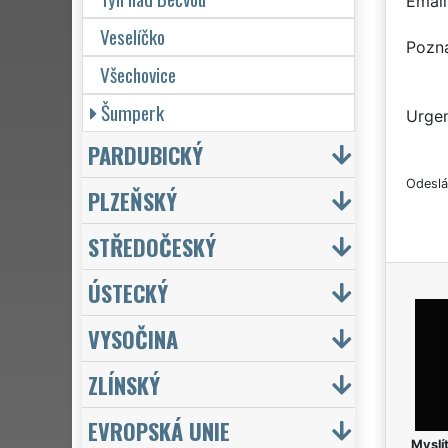
Email
Veselíčko
Pozn
Všechovice
Šumperk
Urgen
PARDUBICKÝ
Odeslá
PLZEŇSKÝ
STŘEDOČESKÝ
ÚSTECKÝ
VYSOČINA
ZLÍNSKÝ
EVROPSKÁ UNIE
Myslít