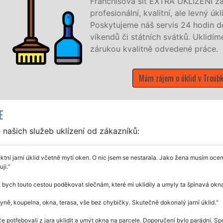
ENÍ zajišťuje v Troubkách a okolí Troubek
evný úklid pro firmy i jednotlivce.
odin denně, 7 dní v týdnu a to i během
Uklidíme vše, co zákazník žádá a to se
práce.
 v Troubkách
E
našich služeb uklízení od zákazníků:
ktní jarní úklid včetně mytí oken. O nic jsem se nestarala. Jako žena musím oceni
ji.
 bych touto cestou poděkovat slečnám, které mi uklidily a umyly ta špinavá okna
ně, koupelna, okna, terasa, vše bez chybičky. Skutečně dokonalý jarní úklid.
e potřebovali z jara uklidit a umýt okna na parcele. Doporučení bylo parádní. Sp