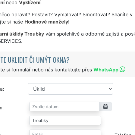
ní
nebo
Vyklízení
!
něco opravit? Postavit? Vymalovat? Smontovat? Sháníte v 
jte si naše
Hodinové manžely
!
jarní úklidy Troubky
vám spolehlivě a odborně zajistí a pos
SERVICES.
TE UKLIDIT ČI UMÝT OKNA?
te si formulář nebo nás kontaktujte přes
WhatsApp
a
m