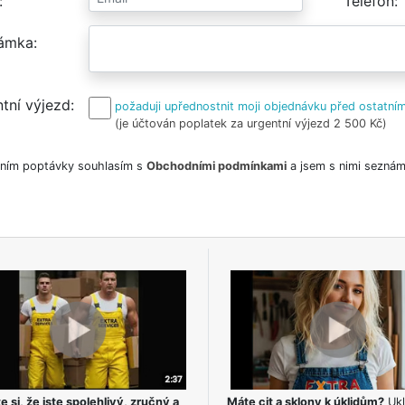
Telefon
ámka
tní výjezd
požaduji upřednostnit moji objednávku před ostatním
(je účtován poplatek za urgentní výjezd 2 500 Kč)
ním poptávky souhlasím s
Obchodními podmínkami
a jsem s nimi seznám
e si, že jste spolehlivý, zručný a
Máte cit a sklony k úklidům?
Ukl