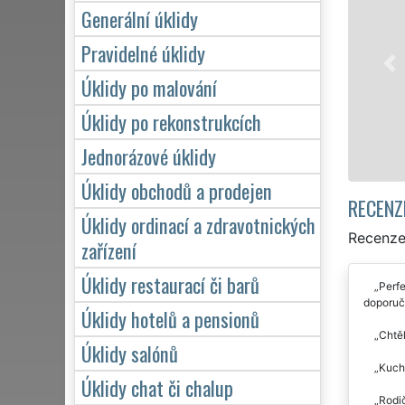
Franchisová síť EXTRA UKLÍZ
Generální úklidy
profesionální, kvalitní, ale l
Poskytujeme náš servis 24 h
Pravidelné úklidy
víkendů či státních svátků. 
Úklidy po malování
zárukou kvalitně odvedené 
Úklidy po rekonstrukcích
Mám zájem o úklid
Jednorázové úklidy
Úklidy obchodů a prodejen
RECENZ
Úklidy ordinací a zdravotnických
Recenze 
zařízení
Úklidy restaurací či barů
Perfe
doporuču
Úklidy hotelů a pensionů
Chtěl
Úklidy salónů
Kuchy
Úklidy chat či chalup
Rodič