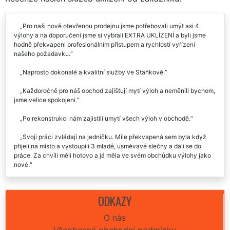
RECENZE
Recenze našich služeb uklízení od zákazníků:
Pro naši nově otevřenou prodejnu jsme potřebovali umýt asi 4
výlohy a na doporučení jsme si vybrali EXTRA UKLÍZENÍ a byli jsme
hodně překvapeni profesionálním přístupem a rychlostí vyřízení
našeho požadavku.
Naprosto dokonalé a kvalitní služby ve Staňkově.
Každoročně pro náš obchod zajišťují mytí výloh a neměnili bychom,
jsme velice spokojeni.
Po rekonstrukci nám zajistili umytí všech výloh v obchodě.
Svoji práci zvládají na jedničku. Mile překvapená sem byla když
přijeli na místo a vystoupili 3 mladé, usměvavé slečny a dali se do
práce. Za chvíli měli hotovo a já měla ve svém obchůdku výlohy jako
nové.
Necháváme si několikrát do roka umýt výkladní skříně u nás na
krámě ve Staňkově a po několika pokusech s ostatními firmami jsme
ODKAZY
konečně narazili na extra úklid a dále hledat nemusíme. Takový