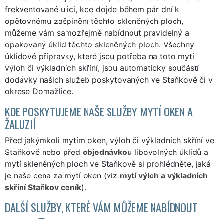
frekventované ulici, kde dojde během pár dní k
opětovnému zašpinění těchto skleněných ploch,
můžeme vám samozřejmě nabídnout pravidelný a
opakovaný úklid těchto skleněných ploch. Všechny
úklidové přípravky, které jsou potřeba na toto mytí
výloh či výkladních skříní, jsou automaticky součástí
dodávky našich služeb poskytovaných ve Staňkově či v
okrese Domažlice.
KDE POSKYTUJEME NAŠE SLUŽBY MYTÍ OKEN A
ŽALUZIÍ
Před jakýmkoli mytím oken, výloh či výkladních skříní ve
Staňkově nebo před
objednávkou
libovolných úklidů a
mytí skleněných ploch ve Staňkově si prohlédněte, jaká
je naše cena za mytí oken (viz
mytí výloh a výkladních
skříní Staňkov ceník
).
DALŠÍ SLUŽBY, KTERÉ VÁM MŮŽEME NABÍDNOUT