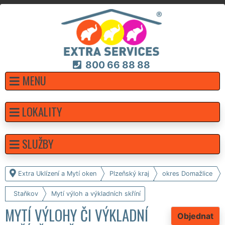
800 66 88 88
MENU
LOKALITY
SLUŽBY
Extra Uklízení a Mytí oken
Plzeňský kraj
okres Domažlice
Staňkov
Mytí výloh a výkladních skříní
MYTÍ VÝLOHY ČI VÝKLADNÍ
Objednat