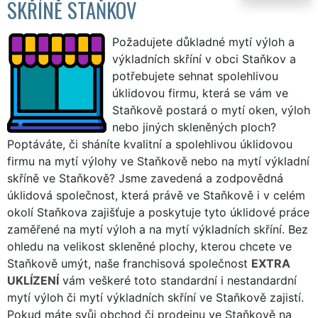
SKŘÍNĚ STAŇKOV
Požadujete důkladné mytí výloh a
výkladních skříní v obci Staňkov a
potřebujete sehnat spolehlivou
úklidovou firmu, která se vám ve
Staňkově postará o mytí oken, výloh
nebo jiných skleněných ploch?
Poptáváte, či sháníte kvalitní a spolehlivou úklidovou
firmu na mytí výlohy ve Staňkově nebo na mytí výkladní
skříně ve Staňkově? Jsme zavedená a zodpovědná
úklidová společnost, která právě ve Staňkově i v celém
okolí Staňkova zajišťuje a poskytuje tyto úklidové práce
zaměřené na mytí výloh a na mytí výkladních skříní. Bez
ohledu na velikost skleněné plochy, kterou chcete ve
Staňkově umýt, naše franchisová společnost
EXTRA
UKLÍZENÍ
vám veškeré toto standardní i nestandardní
mytí výloh či mytí výkladních skříní ve Staňkově zajistí.
Pokud máte svůj obchod či prodejnu ve Staňkově na