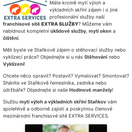
Máte kromě mytí výloh a
výkladních skříní zájem i o jiné
profesionální služby naší
franchisové sítě
EXTRA SLUŽBY
? Můžeme vám
nabídnout kompletní
úklidové služby
,
mytí oken
a
čištění
.
Měli byste ve Staňkově zájem o stěhovací služby nebo
vyklízecí práce? Objednejte si u nás
Stěhování
nebo
Vyklízení
!
Chcete něco opravit? Postavit? Vymalovat? Smontovat?
Sháníte ve Staňkově řemeslníka, zedníka nebo
údržbáře? Objednejte si naše
Hodinové manžely
!
Službu
mytí výloh a výkladních skříní Staňkov
vám
spolehlivě a odborně zajistí a poskytnou členové
mezinárodní franchisové sítě EXTRA SERVICES.