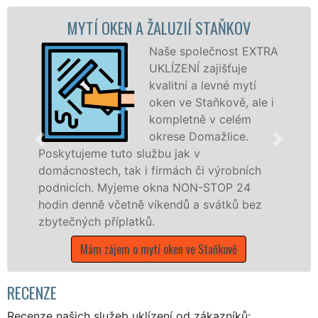
KEN A ŽALUZIÍ STAŇKOV
MYTÍ OKENNÍC
Naše společnost EXTRA
UKLÍZENÍ zajišťuje
kvalitní a levné mytí
oken ve Staňkově, ale i
kompletně v celém
okrese Domažlice.
tuto službu jak v
dřevěná okna a
, tak i firmách či výrobních
kompletní a kval
Myjeme okna NON-STOP 24
okrese Domažli
včetně víkendů a svátků bez
franchisových 
říplatků.
UKLÍZENÍ, a to 
státních svátků.
ájem o mytí oken ve Staňkově
Mám zájem o m