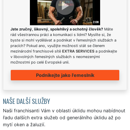
Jste zručný, šikovný, spolehlivý a ochotný člověk?
Máte
rád všestrannou práci a komunikaci s lidmi? Myslíte si, že
byste si mohl vydělávat a podnikat v řemeslných službách a
pracích? Pokud ano, využijte možnosti stát se členem
mezinárodní franchisové sítě
EXTRA SERVICES
a podnikejte
v libovolných řemeslných službách s neomezenými
možnostmi po celé Evropské unii.
Podnikejte jako řemeslník
NAŠE DALŠÍ SLUŽBY
Naši franchisanti Vám v oblasti úklidu mohou nabídnout
řadu dalších extra služeb od generálního úklidu až po
mytí oken a žaluzií.