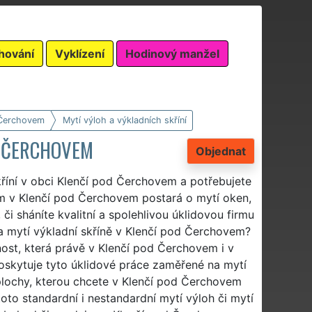
hování
Vyklízení
Hodinový manžel
 Čerchovem
Mytí výloh a výkladních skříní
D ČERCHOVEM
Objednat
říní v obci Klenčí pod Čerchovem a potřebujete
ám v Klenčí pod Čerchovem postará o mytí oken,
či sháníte kvalitní a spolehlivou úklidovou firmu
 mytí výkladní skříně v Klenčí pod Čerchovem?
st, která právě v Klenčí pod Čerchovem i v
oskytuje tyto úklidové práce zaměřené na mytí
 plochy, kterou chcete v Klenčí pod Čerchovem
to standardní i nestandardní mytí výloh či mytí