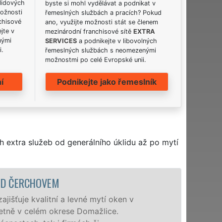
lidových
byste si mohl vydělávat a podnikat v
možnosti
řemeslných službách a pracích? Pokud
chisové
ano, využijte možnosti stát se členem
jte v
mezinárodní franchisové sítě
EXTRA
nými
SERVICES
a podnikejte v libovolných
i.
řemeslných službách s neomezenými
možnostmi po celé Evropské unii.
í
Podnikejte jako řemeslník
h extra služeb od generálního úklidu až po mytí
ČERCHOVEM
je kvalitní a levné mytí oken v
 v celém okrese Domažlice.