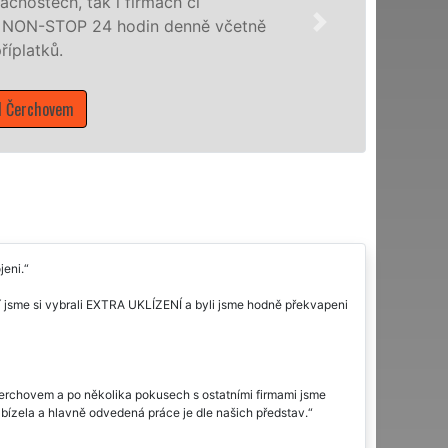
tech, tak i firmách či
N-STOP 24 hodin denně včetně
tků.
rchovem
jeni.
í jsme si vybrali EXTRA UKLÍZENÍ a byli jsme hodně překvapeni
erchovem a po několika pokusech s ostatními firmami jsme
abízela a hlavně odvedená práce je dle našich představ.