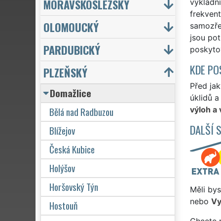
MORAVSKOSLEZSKÝ
výkladní
frekven
OLOMOUCKÝ
samozřej
jsou pot
PARDUBICKÝ
poskyto
KDE PO
PLZEŇSKÝ
Před ja
Domažlice
úklidů a
Bělá nad Radbuzou
výloh a
DALŠÍ 
Blížejov
Česká Kubice
Holýšov
Horšovský Týn
Měli bys
nebo
Vy
Hostouň
Chcete 