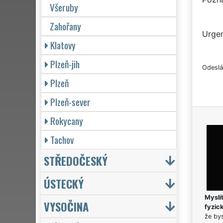
Všeruby
Zahořany
Urgen
Klatovy
Plzeň-jih
Odeslá
Plzeň
Plzeň-sever
Rokycany
Tachov
STŘEDOČESKÝ
ÚSTECKÝ
Myslít
VYSOČINA
fyzic
že bys