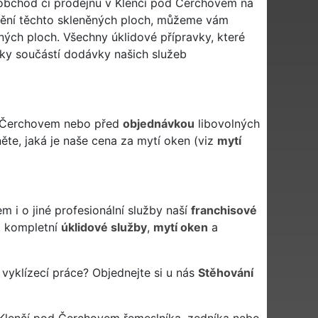
j obchod či prodejnu v Klenčí pod Čerchovem na
nění těchto skleněných ploch, můžeme vám
ých ploch. Všechny úklidové přípravky, které
icky součástí dodávky našich služeb
od Čerchovem nebo před
objednávkou
libovolných
ěte, jaká je naše cena za mytí oken (viz
mytí
m i o jiné profesionální služby naší
franchisové
 kompletní
úklidové služby
,
mytí oken
a
vyklízecí práce? Objednejte si u nás
Stěhování
 Klenčí pod Čerchovem řemeslníka, zedníka nebo