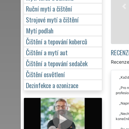
Ruční mytí a čištění
Strojové mytí a čištění
Mytí podlah
Čištění a tepování koberců
RECENZ
Čištění a mytí aut
Čištění a tepování sedaček
Recenze 
Čištění osvětlení
Každo
Dezinfekce a ozonizace
Pro n
profesio
Napro
Nechá
konečně 