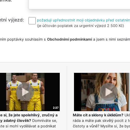
tní výjezd
požaduji upřednostnit moji objednávku před ostatním
(je účtován poplatek za urgentní výjezd 2 500 Kč)
ním poptávky souhlasím s
Obchodními podmínkami
a jsem s nimi seznám
e si, že jste spolehlivý, zručný a
Máte cit a sklony k úklidům?
Ukl
ky zdatný člověk?
Domníváte se,
ráda a máte pak skvělý pocit z t
te si mohl vydělávat a podnikat
čistoty a vůně? Myslíte si, že by