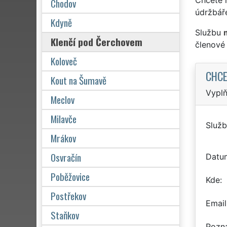
Chodov
údržbář
Kdyně
Službu
Klenčí pod Čerchovem
členové
Koloveč
CHCE
Kout na Šumavě
Vyplň
Meclov
Milavče
Služb
Mrákov
Osvračín
Datu
Poběžovice
Kde
Postřekov
Email
Staňkov
Pozn