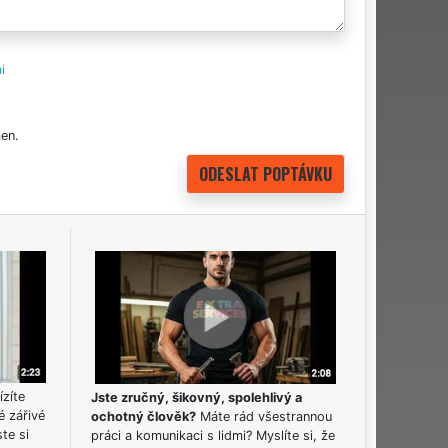
i
en.
ízíte
Jste zručný, šikovný, spolehlivý a
é zářivé
ochotný člověk?
Máte rád všestrannou
ste si
práci a komunikaci s lidmi? Myslíte si, že