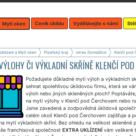
Ceník úklidu
Vydělávejte s námi
Stě
Mytí oken
Uklízení a Mytí oken
Plzeňský kraj
okres Domažlice
Klenčí pod
VÝLOHY ČI VÝKLADNÍ SKŘÍNĚ KLENČÍ PO
Požadujete důkladné mytí výloh a výkladních sk
sehnat spolehlivou úklidovou firmu, která se v
výloh nebo jiných skleněných ploch? Poptáváte, 
na mytí výlohy v Klenčí pod Čerchovem nebo na
Jsme zavedená a zodpovědná úklidová společno
celém okolí Klenčí pod Čerchovem zajišťuje a p
na mytí výkladních skříní. Bez ohledu na velikost skleněné
aše franchisová společnost
EXTRA UKLÍZENÍ
vám veškeré to