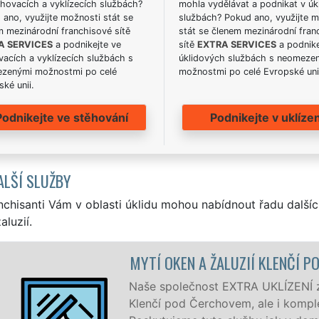
hovacích a vyklízecích službách?
mohla vydělávat a podnikat v úk
ano, využijte možnosti stát se
službách? Pokud ano, využijte 
m mezinárodní franchisové sítě
stát se členem mezinárodní fran
A SERVICES
a podnikejte ve
sítě
EXTRA SERVICES
a podnike
acích a vyklízecích službách s
úklidových službách s neomeze
zenými možnostmi po celé
možnostmi po celé Evropské uni
ké unii.
Podnikejte ve stěhování
Podnikejte v uklízen
ALŠÍ SLUŽBY
nchisanti Vám v oblasti úklidu mohou nabídnout řadu dalšíc
aluzií.
MYTÍ OKEN A ŽALUZIÍ KLENČÍ POD 
Naše společnost EXTRA UKLÍZENÍ zajišťu
Klenčí pod Čerchovem, ale i kompletně