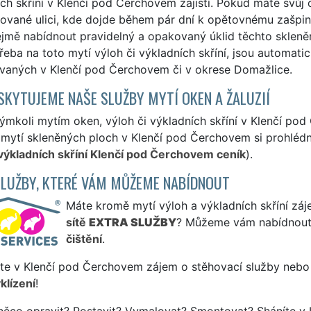
ch skříní v Klenčí pod Čerchovem zajistí. Pokud máte svů
tované ulici, kde dojde během pár dní k opětovnému zašpi
mě nabídnout pravidelný a opakovaný úklid těchto skleněn
řeba na toto mytí výloh či výkladních skříní, jsou automat
vaných v Klenčí pod Čerchovem či v okrese Domažlice.
SKYTUJEME NAŠE SLUŽBY MYTÍ OKEN A ŽALUZIÍ
kýmkoli mytím oken, výloh či výkladních skříní v Klenčí p
 mytí skleněných ploch v Klenčí pod Čerchovem si prohlédn
 výkladních skříní Klenčí pod Čerchovem ceník
).
SLUŽBY, KTERÉ VÁM MŮŽEME NABÍDNOUT
Máte kromě mytí výloh a výkladních skříní záje
sítě
EXTRA SLUŽBY
? Můžeme vám nabídnout
čištění
.
te v Klenčí pod Čerchovem zájem o stěhovací služby nebo 
klízení
!
něco opravit? Postavit? Vymalovat? Smontovat? Sháníte v