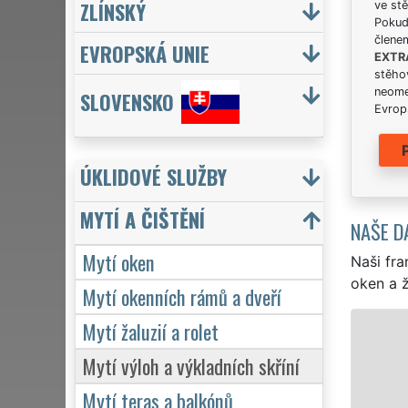
ZLÍNSKÝ
ve stě
Pokud 
člene
EVROPSKÁ UNIE
EXTR
stěhov
neome
SLOVENSKO
Evrops
ÚKLIDOVÉ SLUŽBY
MYTÍ A ČIŠTĚNÍ
NAŠE D
Mytí oken
Naši fra
oken a ž
Mytí okenních rámů a dveří
Mytí žaluzií a rolet
Mytí výloh a výkladních skříní
Mytí teras a balkónů