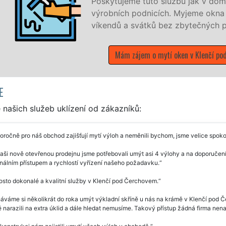
Poskytujeme tuto službu jak v domácnos
výrobních podnicích. Myjeme okna NO
víkendů a svátků bez zbytečných přípla
Mám zájem o mytí oken v Klenčí pod Če
E
našich služeb uklízení od zákazníků:
ročně pro náš obchod zajišťují mytí výloh a neměnili bychom, jsme velice spoko
aši nově otevřenou prodejnu jsme potřebovali umýt asi 4 výlohy a na doporučen
nálním přístupem a rychlostí vyřízení našeho požadavku.
sto dokonalé a kvalitní služby v Klenčí pod Čerchovem.
váme si několikrát do roka umýt výkladní skříně u nás na krámě v Klenčí pod Č
narazili na extra úklid a dále hledat nemusíme. Takový přístup žádná firma nen