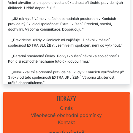
Velmi chválím jejich spolehlivost a důkladnost při těchto pravidelných
úklidech. Určitě doporučuji.
Již rok využíváme v našich obchodních prostorech v Konicích
pravidelný úklid od společnosti Extra uklízení. Precizní, poctiví,
dochvilní. Výborná komunikace. Doporučuju.
Pravidelné úklidy v Konicích mi zajišťuje již několik měsíců
společnost EXTRA SLUŽBY. Jsem velmi spokojen, není co vytknout.
Parádní pravidelné úklidy. Po vyzkoušení několika společností z
Konic si rozhodně necháme tuto úklidovou firmu.
Velmi kvalitní a odborné pravidelné úklidy v Konicích využíváme již
3 roky od této společnosti EXTRA UKLÍZENÍ. Výborná zkušenost,
určitě doporučujeme.
Od firmy Extra uklízení využívám pravidelné úklidy v naší ordinaci v
ODKAZY
Konicích. Velmi spolehlivá parta skutečných odbornic na úklidy. Holky
jsou absolutně spolehlivé a velmi pracovité. Doporučuji využívat
O nás
těchto služeb, které jsou skutečně na úrovni.
Všeobecné obchodní podmínky
Kontakt