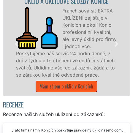
IDOVÉ SLUŽBY KONICE
ÚKLIDOVÁ SLUŽBA
Franchisová síť EXTRA
UKLÍZENÍ zajišťuje v
Konicích a okolí Konic
profesionální, kvalitní,
ale levný úklid pro firmy
i jednotlivce.
ervis 24 hodin denně, 7
nabízíme pro všechny
 během víkendů či státních
státní podniky, ale i
vše, co zákazník žádá a to
Olomouckém kraji s ji
ně odvedené práce.
Mám zájem o úklid
 o úklid v Konicích
RECENZE
Recenze našich služeb uklízení od zákazníků:
Tato firma nám v Konicích poskytuje pravidelný úklid našeho domu.