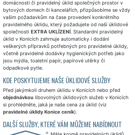
domácnosti či pravidelný úklid společných prostor v
bytových domech či kancelářích, přizpůsobíme se vždy
vašim požadavkům na čase provedení konkrétního
pravidelného úklidu, který požadujete od naší úklidové
společnosti
EXTRA UKLÍZENÍ
. Standardní pravidelný
úklid v Konicích zahrnuje automaticky i dodání
veškerých přípravků potřebných pro pravidelné úklidy,
včetně pravidelné dodávky hygienických potřeb jako
jsou mýdla, toaletní papír, papírové utěrky či
odpadkové pytle.
KDE POSKYTUJEME NAŠE ÚKLIDOVÉ SLUŽBY
Před jakýmkoli druhem úklidu v Konicích nebo před
objednávkou
libovolných úklidových služeb v Konicích
si prohlédněte, jaká je naše cena za úklid (viz
pravidelné úklidy Konice ceník
).
DALŠÍ SLUŽBY, KTERÉ VÁM MŮŽEME NABÍDNOUT
Máte kromě pravidelných úklidů