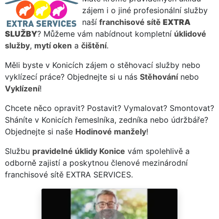
zájem i o jiné profesionální služby
naší
franchisové sítě
EXTRA
SLUŽBY
? Můžeme vám nabídnout kompletní
úklidové
služby
,
mytí oken
a
čištění
.
Měli byste v Konicích zájem o stěhovací služby nebo
vyklízecí práce? Objednejte si u nás
Stěhování
nebo
Vyklízení
!
Chcete něco opravit? Postavit? Vymalovat? Smontovat?
Sháníte v Konicích řemeslníka, zedníka nebo údržbáře?
Objednejte si naše
Hodinové manžely
!
Službu
pravidelné úklidy Konice
vám spolehlivě a
odborně zajistí a poskytnou členové mezinárodní
franchisové sítě EXTRA SERVICES.