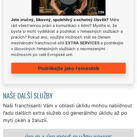
Jste zručný, šikovný, spolehlivý a ochotný člověk?
Máte
rád všestrannou práci a komunikaci s lidmi? Myslíte si, že
byste si mohl vydělávat a podnikat v řemeslných službách a
pracích? Pokud ano, využijte možnosti stát se členem
mezinárodní franchisové sítě
EXTRA SERVICES
a podnikejte
v libovolných řemeslných službách s neomezenými
možnostmi po celé Evropské unii.
Podnikejte jako řemeslník
NAŠE DALŠÍ SLUŽBY
Naši franchisanti Vám v oblasti úklidu mohou nabídnout
řadu dalších extra služeb od generálního úklidu až po
mytí oken a žaluzií.