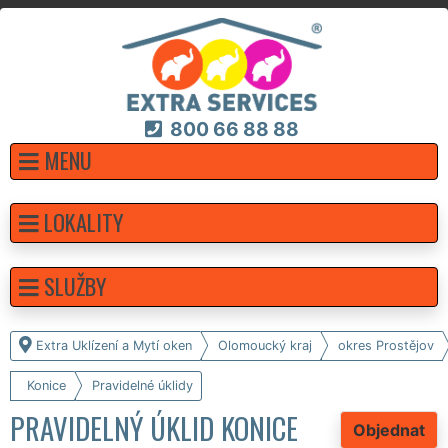
800 66 88 88
MENU
LOKALITY
SLUŽBY
Extra Uklízení a Mytí oken
Olomoucký kraj
okres Prostějov
Konice
Pravidelné úklidy
PRAVIDELNÝ ÚKLID KONICE
Objednat